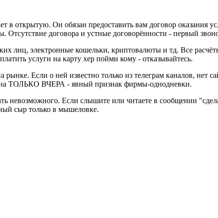
 в открытую. Он обязан предоставить вам договор оказания усл
ы. Отсутствие договора и устные договорённости - первый звон
ских лиц, электронные кошельки, криптовалюты и тд. Все расчё
латить услуги на карту хер пойми кому - отказывайтесь.
 на рынке. Если о ней известно только из телеграм каналов, нет 
вана ТОЛЬКО ВЧЕРА - явный признак фирмы-однодневки.
щать невозможного. Если слышите или читаете в сообщении "сдела
тный сыр только в мышеловке.