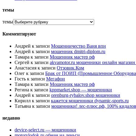
темы
темы
Комментируют
Андрей
к записи
Мошенничество Ваня впн
Андрей
к записи
мошенник dmitri-diplom.ru
Тамара
к записи
Мошенник мастер рф
Сергей
к записи
akvamotor.ru мошенники онлайн магази
Анастасия
к записи
Отзовик.Ком
Олег
к записи
Брак от ПОИП (Промышленное Оборудова
Гость
к записи
Мегафон
Тамара
к записи
Мошенник мастер рф
Регина
к записи
kppmarket.shop — мошенники
Андрей
к записи
orenburg-rybalov.shop мошенники
Кирилл
к записи
кажется мошенники dynamic-sports.ru
Татьяна
к записи
мошенники! лес-плюс.рф, 100% кидалов
недавно
device-select.ru — мошенники
motorylodok.ru обман на деньги