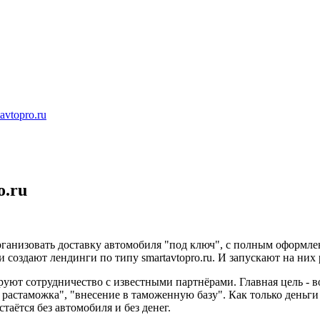
topro.ru
.ru
анизовать доставку автомобиля "под ключ", с полным оформлен
создают лендинги по типу smartavtopro.ru. И запускают на них
уют сотрудничество с известными партнёрами. Главная цель - во
 растаможка", "внесение в таможенную базу". Как только деньги
таётся без автомобиля и без денег.