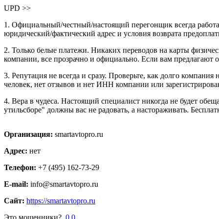
UPD >>
1. Официальный/честный/настоящий перегонщик всегда работает
юридический/фактический адрес и условия возврата предоплат
2. Только белые платежи. Никаких переводов на карты физиче
компании, все прозрачно и официально. Если вам предлагают оп
3. Репутация не всегда и сразу. Проверьте, как долго компания
человек, нет отзывов и нет ИНН компании или зарегистриро
4. Вера в чудеса. Настоящий специалист никогда не будет обе
утильсборе" должны вас не радовать, а настораживать. Беспла
Организация:
smartavtopro.ru
Адрес:
нет
Телефон:
+7 (495) 162-73-29
E-mail:
info@smartavtopro.ru
Сайт:
https://smartavtopro.ru
Это мошенники?
0
0