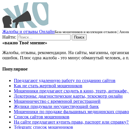
Ж
алобы и отзывы
О
нлайн
База мошенников и коллекция отзывов | Анони
Найти:
«важно
Твоё
мнение»
Жалобы, отзывы, рекомендации. На сайты, магазины, организа
ошибок. Плюс одна жалоба - это минус обманутый человек, а п
Популярное
Предлагают удаленную работу по созданию сайтов
Как не стать жертвой мошенников
Мошенники предлагают сходить в кино, театр, антикафе,
Лохотроны: диагностические карты, техосмотр онлайн
Мошенничество с временной регистрацией
Жулики придумали несуществующий банк
Мошенники по продаже фальшивых медицинских справо
Список сайтов мошенников
На сайте предлагают купить права, паспорт или справку
Telegram: список мошенников