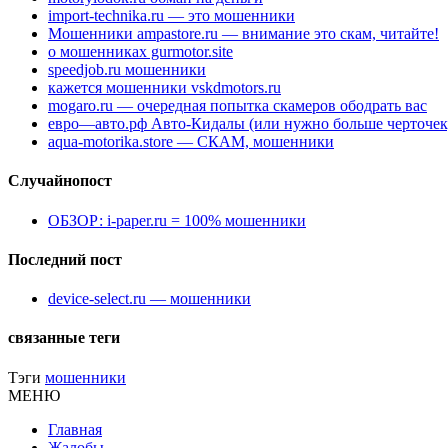
import-technika.ru — это мошенники
Мошенники ampastore.ru — внимание это скам, читайте!
о мошенниках gurmotor.site
speedjob.ru мошенники
кажется мошенники vskdmotors.ru
mogaro.ru — очередная попытка скамеров ободрать вас
евро—авто.рф Авто-Кидалы (или нужно больше черточек
aqua-motorika.store — СКАМ, мошенники
Случайнопост
ОБЗОР: i-paper.ru = 100% мошенники
Последний пост
device-select.ru — мошенники
связанные теги
Тэги
мошенники
МЕНЮ
Главная
Жалобы