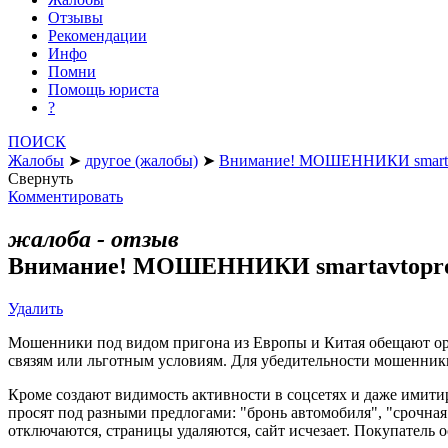
Отзывы
Рекомендации
Инфо
Помни
Помощь юриста
?
ПОИСК
Жалобы
➤
другое (жалобы)
➤
Внимание! МОШЕННИКИ smartav
Свернуть
Комментировать
жалоба - отзыв
Внимание! МОШЕННИКИ smartavtopro
Удалить
Мошенники под видом пригона из Европы и Китая обещают орг
связям или льготным условиям. Для убедительности мошенники 
Кроме создают видимость активности в соцсетях и даже имитир
просят под разными предлогами: "бронь автомобиля", "срочная
отключаются, страницы удаляются, сайт исчезает. Покупатель ос