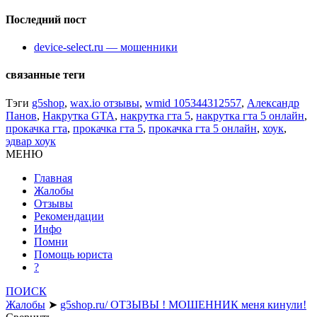
Последний пост
device-select.ru — мошенники
связанные теги
Тэги
g5shop
,
wax.io отзывы
,
wmid 105344312557
,
Александр
Панов
,
Накрутка GTA
,
накрутка гта 5
,
накрутка гта 5 онлайн
,
прокачка гта
,
прокачка гта 5
,
прокачка гта 5 онлайн
,
хоук
,
эдвар хоук
МЕНЮ
Главная
Жалобы
Отзывы
Рекомендации
Инфо
Помни
Помощь юриста
?
ПОИСК
Жалобы
➤
g5shop.ru/ ОТЗЫВЫ ! МОШЕННИК меня кинули!