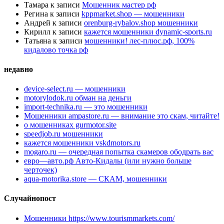
Тамара
к записи
Мошенник мастер рф
Регина
к записи
kppmarket.shop — мошенники
Андрей
к записи
orenburg-rybalov.shop мошенники
Кирилл
к записи
кажется мошенники dynamic-sports.ru
Татьяна
к записи
мошенники! лес-плюс.рф, 100%
кидалово точка рф
недавно
device-select.ru — мошенники
motorylodok.ru обман на деньги
import-technika.ru — это мошенники
Мошенники ampastore.ru — внимание это скам, читайте!
о мошенниках gurmotor.site
speedjob.ru мошенники
кажется мошенники vskdmotors.ru
mogaro.ru — очередная попытка скамеров ободрать вас
евро—авто.рф Авто-Кидалы (или нужно больше
черточек)
aqua-motorika.store — СКАМ, мошенники
Случайнопост
Мошенники https://www.tourismmarkets.com/