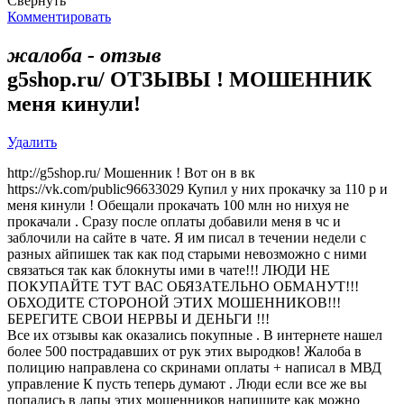
Свернуть
Комментировать
жалоба - отзыв
g5shop.ru/ ОТЗЫВЫ ! МОШЕННИК
меня кинули!
Удалить
http://g5shop.ru/ Мошенник ! Вот он в вк
https://vk.com/public96633029 Купил у них прокачку за 110 р и
меня кинули ! Обещали прокачать 100 млн но нихуя не
прокачали . Сразу после оплаты добавили меня в чс и
заблочили на сайте в чате. Я им писал в течении недели с
разных айпишек так как под старыми невозможно с ними
связаться так как блокнуты ими в чате!!! ЛЮДИ НЕ
ПОКУПАЙТЕ ТУТ ВАС ОБЯЗАТЕЛЬНО ОБМАНУТ!!!
ОБХОДИТЕ СТОРОНОЙ ЭТИХ МОШЕННИКОВ!!!
БЕРЕГИТЕ СВОИ НЕРВЫ И ДЕНЬГИ !!!
Все их отзывы как оказались покупные . В интернете нашел
более 500 пострадавших от рук этих выродков! Жалоба в
полицию направлена со скринами оплаты + написал в МВД
управление К пусть теперь думают . Люди если все же вы
попались в лапы этих мошенников напишите как можно