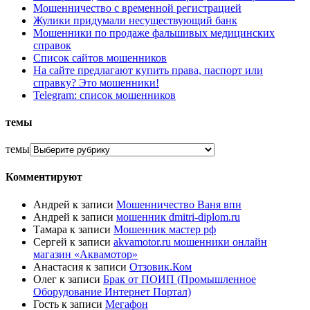
Мошенничество с временной регистрацией
Жулики придумали несуществующий банк
Мошенники по продаже фальшивых медицинских
справок
Список сайтов мошенников
На сайте предлагают купить права, паспорт или
справку? Это мошенники!
Telegram: список мошенников
темы
темы
Комментируют
Андрей
к записи
Мошенничество Ваня впн
Андрей
к записи
мошенник dmitri-diplom.ru
Тамара
к записи
Мошенник мастер рф
Сергей
к записи
akvamotor.ru мошенники онлайн
магазин «Аквамотор»
Анастасия
к записи
Отзовик.Ком
Олег
к записи
Брак от ПОИП (Промышленное
Оборудование Интернет Портал)
Гость
к записи
Мегафон