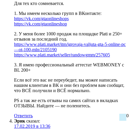
Для тех кто сомневается.
1. Мы имеем несколько групп в ВКонтакте:
https://vk.com/gtaonlineshops
https://vk.com/gtaonlineshop
2. У меня более 1000 продаж на площадке Plati и 250+
отзывов за последний год.
https://www.plati.market/itm/igrovaja-valjuta-gta-5-online-pc
—ot-100-mln/2105190
https://www.plati.market/seller/randowgmm/257605
3. Я имею профессиональный аттестат WEBMONEY c
BL 200+
Если всё это вас не переубедит, вы можее написать
нашим клиентам в ВК и они без проблем вам сообщат,
что ВСЁ получили и ВСЁ нормально.
PS а так же есть отзывы на самих сайтах в вкладках
ОТЗЫВЫ. Найдите — не поленитесь.
Ответить
0
Эрик
сказал:
17.02.2019 в 13:36