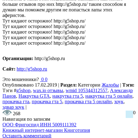
больше отзывов про них http://g5shop.ru/ таким способом я
думаю мы поможем другим не попасться лапы этих
аферистов.
Тут кидают осторожно! http://g5shop.ru/
Тут кидают осторожно! http://g5shop.ru/
Тут кидают осторожно! http://g5shop.ru/
Тут кидают осторожно! http://g5shop.ru/
Тут кидают осторожно! http://g5shop.ru/
Организация:
http://g5shop.ru
Сайт:
http://g5shop.ru
Это мошенники?
0
0
Опубликовано
17.02.2019
|
Раздел:
Категории
Жалобы
|
Тэги:
Тэги
#
g5shop
,
wax.io отзывы
,
wmid 105344312557
,
Александр
Панов
,
Накрутка GTA
,
накрутка гта 5
,
накрутка гта 5 онлайн
,
прокачка гта
,
прокачка гта 5
,
прокачка гта 5 онлайн
,
хоук
,
эдвар хоук
|
0
268
Навигация по записям
ООО Фригоспид ИНН 5009111392
Книжный интернет-магазин Книготопия
Оставить комментарий