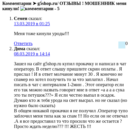
Комментарии ➤ g5shop.ru/ ОТЗЫВЫ ! МОШЕННИК меня
кинули!
- 5
Семен
сказал:
13.03.2019 в 01:25
Меня тоже кинули уроды!!!
Ответить
0
Дима
сказал:
08.03.2019 в 14:14
Зашел на сайт g5shop.ru купил прокачку и написал в чат
оператору. В ответ слышу пришлите скрин оплаты . Я
прислал ! И в ответ молчание минут 30 . Я конечно не
спамер но хотел получить то за что заплатил . Начал
писать в чат с интервалом 1-2мин . Этот оператор если
его так можно назвать говорит мне в ответ «a a a а сука
это ты петушок???» Я если честно выпал в осадок.
Думаю кто ж тебя урода на свет высрал. но не сказал (но
нужно было сказать)
В общем никакой прокачки я не получил .Оператор тупо
заблочил меня типа как за спам !!! Но если он не отвечал
.А я все предоставил то что просили что же остается ?
Просто ждать неделю??? !!! ЖЕСТЬ !!!