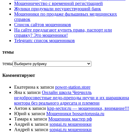
Мошенничество с временной регистрацией
Жулики придумали несуществующий банк
Мошенники по продаже фальшивых медицинских
справок
Список сайтов мошенников
На сайте предлагают купить права, паспорт или
справку? Это мошенники!
Telegram: список мошенников
темы
темы
Комментируют
Екатерина
к записи
power-station.store
Яна
к записи
Онлайн школа Черчилль
недобросовестные недо-преподы неучи и их шарашкина
контора без реального адресата и племени
Антон
к записи
kpp-sector.ru — мошенники, внимание!!!
Юрий
к записи
Мошенники bossavtorussia.ru
Тамара
к записи
Мошенник мастер рф
Андрей
к записи
songai.ru мошенники
Андрей
к записи
songai.ru мошенники