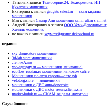
Татьяна
к записи
Техносервис24, Техноремонт, ИП
Кухарчик мошенник
Екатерина
к записи
gadgets-select.ru — скам кидалы
мошенники
Мая
к записи
Самир Али мошенник samir-ali.ru s-ali.net
Андрей Викторович
к записи
ООО Усмк-Девелопмент,
Халиль мошенник
не важно
к записи
хоумстейджинг dekoschool.ru
недавно
sky-drone.store мошенники
3d-lab.store мошенники
ЛечимАлко
vse-agregaty.ru — мошенники, внимание!
ecoflow-russian.ru мошенники на новом сайте
Мошенники по авто европа—авто.рф
velotorg.store — мошенники
мошенники с ДВС auto-donor.site
мошенники с ДВС motor-resurs.clients.site
market-lodok.ru — СКАМ, кидалы, лохотрон
Случайнопост