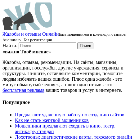
Ж
алобы и отзывы
О
нлайн
База мошенников и коллекция отзывов |
Анонимно | Без регистрации
Найти:
«важно
Твоё
мнение»
Жалобы, отзывы, рекомендации. На сайты, магазины,
организации, госслужбы, другие учреждения, сервисы и
структуры. Пишите, оставляйте комментарии, помогите
людям избежать ваших ошибок. Плюс одна жалоба - это
минус обманутый человек, а плюс один отзыв - это
бесплатная реклама
ваших товаров и услуг в интернете.
Популярное
Предлагают удаленную работу по созданию сайтов
Как не стать жертвой мошенников
Мошенники предлагают сходить в кино, театр,
антикафе, стэндап
Лохотроны: диагностические карты, техосмотр онлайн