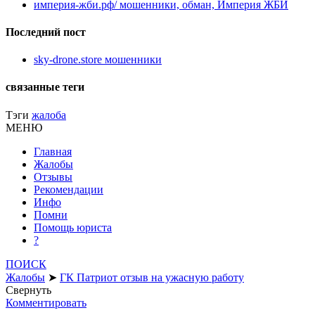
империя-жби.рф/ мошенники, обман, Империя ЖБИ
Последний пост
sky-drone.store мошенники
связанные теги
Тэги
жалоба
МЕНЮ
Главная
Жалобы
Отзывы
Рекомендации
Инфо
Помни
Помощь юриста
?
ПОИСК
Жалобы
➤
ГК Патриот отзыв на ужасную работу
Свернуть
Комментировать