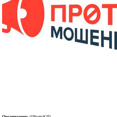
Организация:
@ProtivKID