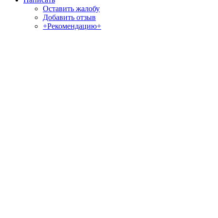
Оставить жалобу
Добавить отзыв
+Рекомендацию+
Отзывы и жалобы на сайты, магазины, организации,
учреждения, сервисы и различные структуры.
Комментируйте, помогите людям избежать Ваших ошибок.