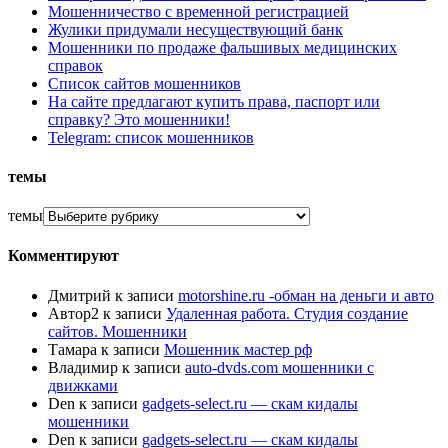
Мошенничество с временной регистрацией
Жулики придумали несуществующий банк
Мошенники по продаже фальшивых медицинских
справок
Список сайтов мошенников
На сайте предлагают купить права, паспорт или
справку? Это мошенники!
Telegram: список мошенников
темы
темы
Комментируют
Дмитрий
к записи
motorshine.ru -обман на деньги и авто
Автор2
к записи
Удаленная работа. Студия создание
сайтов. Мошенники
Тамара
к записи
Мошенник мастер рф
Владимир
к записи
auto-dvds.com мошенники с
движками
Den
к записи
gadgets-select.ru — скам кидалы
мошенники
Den
к записи
gadgets-select.ru — скам кидалы