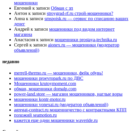
мошенники
Евгений
к записи
Обман с зп
Антон
к записи
stroygrad-rf.ru строй-мошенники?
Анна
к записи
smspoisk.ru — сервис по списанию ваших
денег
Андрей
к записи
мошенники под видом интернет
магазина
Анастасия
к записи
мошенники prostaya-technika.ru
Сергей
к записи
aionex.ru — мошенники (модератор
объявлений)
недавно
merrell-thermo.ru — мошенники, фейк обувь!
мошенники proevropark.ru по ДВС
Мошенники krutoymoment.com
обман, мошенники domalp.com
power-land.store — магазин мошенников, наглые воры
мошенники kontr-motor.ru
мошенники vonexai.ru (модератор объявлений)
agregat-contract.ru мошенничество с контрактными КПП
похожий seamotion.ru
кажется еще одни мошенники waveride.ru