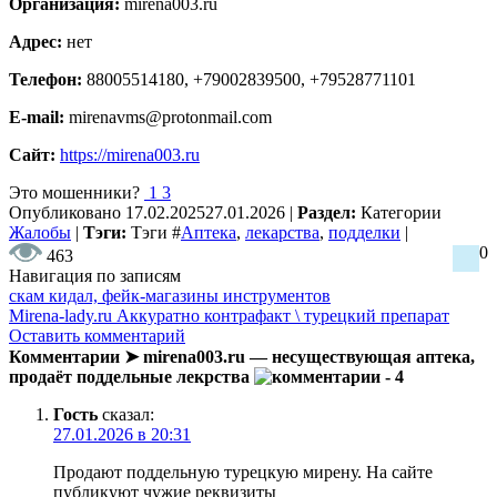
Организация:
mirena003.ru
Адрес:
нет
Телефон:
88005514180, +79002839500, +79528771101
E-mail:
mirenavms@protonmail.com
Сайт:
https://mirena003.ru
Это мошенники?
1
3
Опубликовано
17.02.2025
27.01.2026
|
Раздел:
Категории
Жалобы
|
Тэги:
Тэги
#
Аптека
,
лекарства
,
подделки
|
0
463
Навигация по записям
скам кидал, фейк-магазины инструментов
Mirena-lady.ru Аккуратно контрафакт \ турецкий препарат
Оставить комментарий
Комментарии ➤ mirena003.ru — несуществующая аптека,
продаёт поддельные лекрства
- 4
Гость
сказал:
27.01.2026 в 20:31
Продают поддельную турецкую мирену. На сайте
публикуют чужие реквизиты