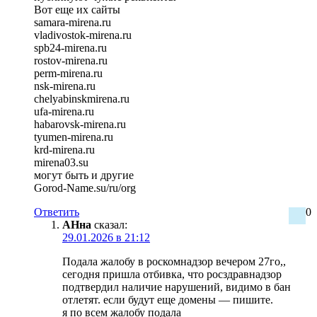
Вот еще их сайты
samara-mirena.ru
vladivostok-mirena.ru
spb24-mirena.ru
rostov-mirena.ru
perm-mirena.ru
nsk-mirena.ru
chelyabinskmirena.ru
ufa-mirena.ru
habarovsk-mirena.ru
tyumen-mirena.ru
krd-mirena.ru
mirena03.su
могут быть и другие
Gorod-Name.su/ru/org
Ответить
0
АНна
сказал:
29.01.2026 в 21:12
Подала жалобу в роскомнадзор вечером 27го,,
сегодня пришла отбивка, что росздравнадзор
подтвердил наличие нарушений, видимо в бан
отлетят. если будут еще домены — пишите.
я по всем жалобу подала