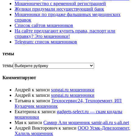
Мошенничество с временной регистрацией
Жулики придумали несуществующий банк
Мошенники по продаже фальшивых медицинских
справок
Список сайтов мошенников
На сайте предлагают купить права, паспорт или
справку? Это мошенники!
Telegram: список мошенников
темы
темы
Комментируют
Андрей
к записи
songai.ru мошенники
Андрей
к записи
songai.ru мошенники
Татьяна
к записи
Техносервис24, Техноремонт, ИП
Кухарчик мошенник
Екатерина
к записи
gadgets-select.ru — скам кидалы
мошенники
Мая
к записи
Самир Али мошенник samir-ali.ru s-ali.net
Андрей Викторович
к записи
ООО Усмк-Девелопмент,
Халиль мошенник