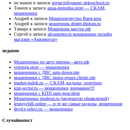
не важно
к записи
хоумстейджинг dekoschool.ru
Тонеев
к записи
aqua-motorika.store — СКАМ,
мошенники
Андрей
к записи
Мошенничество Ваня впн
Андрей
к записи
мошенник dmitri-diplom.ru
Тамара
к записи
Мошенник мастер рф
Сергей
к записи
akvamotor.ru мошенники онлайн
магазин «Аквамотор»
недавно
Мошенники по авто европа—авто.рф
velotorg.store — мошенники
мошенники с ДВС auto-donor.site
мошенники с ДВС motor-resurs.clients.site
market-lodok.ru — СКАМ, кидалы, лохотрон
kpp-sector.ru — мошенники, внимание!!!
мошенники с КПП auto-gear.shop
Мошенники moderai.ru (модератор объявлений)
lesnoychill.online — и те же самые кидалы, мошенники
device-select.ru — мошенники
Случайнопост