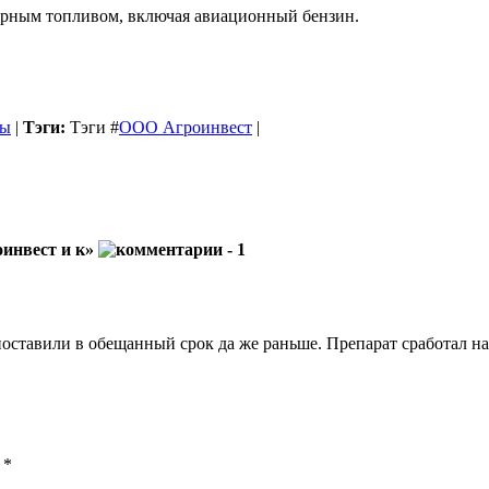
орным топливом, включая авиационный бензин.
бы
|
Тэги:
Тэги
#
ООО Агроинвест
|
инвест и к»
- 1
оставили в обещанный срок да же раньше. Препарат сработал на 
ы
*