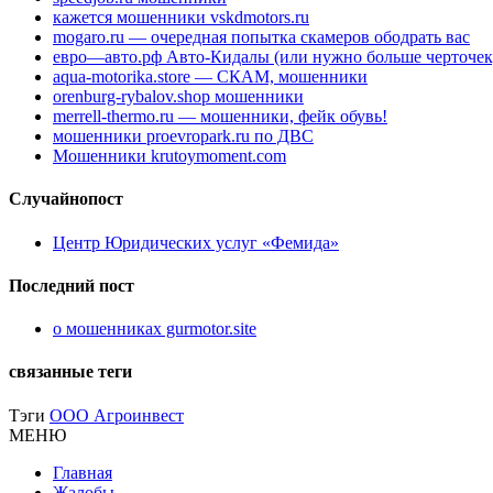
кажется мошенники vskdmotors.ru
mogaro.ru — очередная попытка скамеров ободрать вас
евро—авто.рф Авто-Кидалы (или нужно больше черточек
aqua-motorika.store — СКАМ, мошенники
orenburg-rybalov.shop мошенники
merrell-thermo.ru — мошенники, фейк обувь!
мошенники proevropark.ru по ДВС
Мошенники krutoymoment.com
Случайнопост
Центр Юридических услуг «Фемида»
Последний пост
о мошенниках gurmotor.site
связанные теги
Тэги
ООО Агроинвест
МЕНЮ
Главная
Жалобы