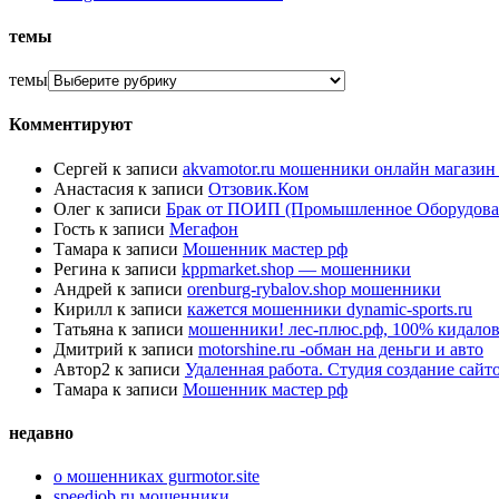
темы
темы
Комментируют
Сергей
к записи
akvamotor.ru мошенники онлайн магази
Анастасия
к записи
Отзовик.Ком
Олег
к записи
Брак от ПОИП (Промышленное Оборудова
Гость
к записи
Мегафон
Тамара
к записи
Мошенник мастер рф
Регина
к записи
kppmarket.shop — мошенники
Андрей
к записи
orenburg-rybalov.shop мошенники
Кирилл
к записи
кажется мошенники dynamic-sports.ru
Татьяна
к записи
мошенники! лес-плюс.рф, 100% кидалов
Дмитрий
к записи
motorshine.ru -обман на деньги и авто
Автор2
к записи
Удаленная работа. Студия создание сай
Тамара
к записи
Мошенник мастер рф
недавно
о мошенниках gurmotor.site
speedjob.ru мошенники