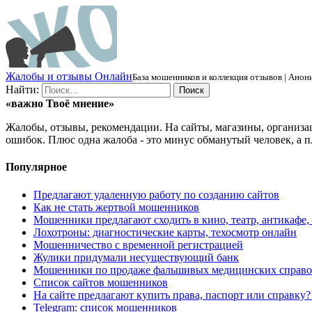
Ж
алобы и отзывы
О
нлайн
База мошенников и коллекция отзывов | Анони
Найти:
«важно
Твоё
мнение»
Жалобы, отзывы, рекомендации. На сайты, магазины, организа
ошибок. Плюс одна жалоба - это минус обманутый человек, а п
Популярное
Предлагают удаленную работу по созданию сайтов
Как не стать жертвой мошенников
Мошенники предлагают сходить в кино, театр, антикафе,
Лохотроны: диагностические карты, техосмотр онлайн
Мошенничество с временной регистрацией
Жулики придумали несуществующий банк
Мошенники по продаже фальшивых медицинских справо
Список сайтов мошенников
На сайте предлагают купить права, паспорт или справку
Telegram: список мошенников