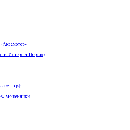
н «Аквамотор»
ние Интернет Портал)
о точка рф
тов. Мошенники