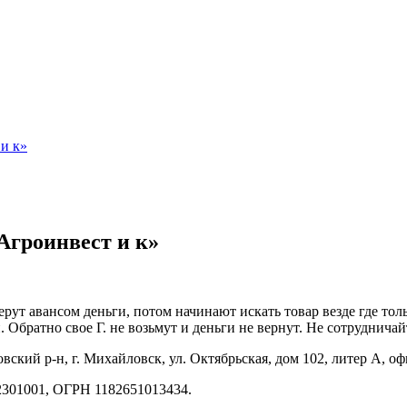
и к»
гроинвест и к»
 авансом деньги, потом начинают искать товар везде где тольк
 Обратно свое Г. не возьмут и деньги не вернут. Не сотрудничай
кий р-н, г. Михайловск, ул. Октябрьская, дом 102, литер А, оф
301001, ОГРН 1182651013434.