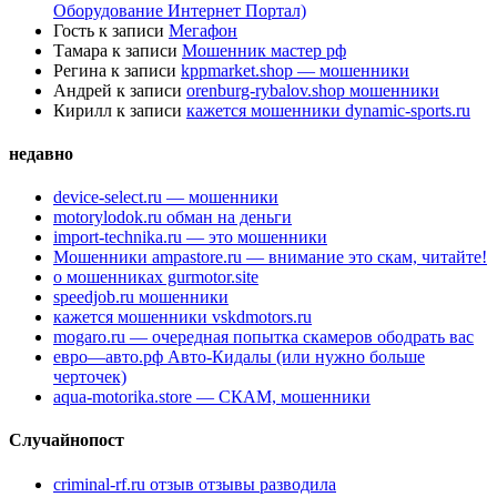
Оборудование Интернет Портал)
Гость
к записи
Мегафон
Тамара
к записи
Мошенник мастер рф
Регина
к записи
kppmarket.shop — мошенники
Андрей
к записи
orenburg-rybalov.shop мошенники
Кирилл
к записи
кажется мошенники dynamic-sports.ru
недавно
device-select.ru — мошенники
motorylodok.ru обман на деньги
import-technika.ru — это мошенники
Мошенники ampastore.ru — внимание это скам, читайте!
о мошенниках gurmotor.site
speedjob.ru мошенники
кажется мошенники vskdmotors.ru
mogaro.ru — очередная попытка скамеров ободрать вас
евро—авто.рф Авто-Кидалы (или нужно больше
черточек)
aqua-motorika.store — СКАМ, мошенники
Случайнопост
criminal-rf.ru отзыв отзывы разводила