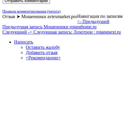
Правила комментирования (читать)
Навигация по записям
Отзыв ➤ Мошенники avtexmarket.pro
<- Предыдущий
Предыдущая запись
Мошенники rotanghome.ru
Следующий ->
Следующая запись:
Лохотрон : rotangnext.ru
Написать
Оставить жалобу
Добавить отзыв
+Рекомендацию+
Отзывы и жалобы на сайты, магазины, организации,
учреждения, сервисы и различные структуры.
Комментируйте, помогите людям избежать Ваших ошибок.