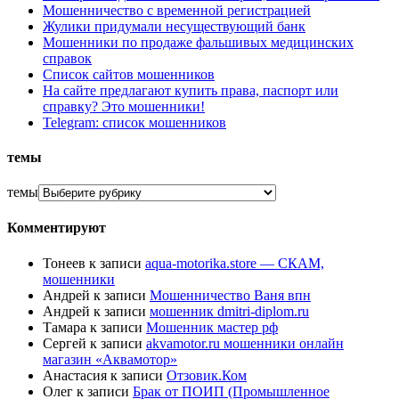
Мошенничество с временной регистрацией
Жулики придумали несуществующий банк
Мошенники по продаже фальшивых медицинских
справок
Список сайтов мошенников
На сайте предлагают купить права, паспорт или
справку? Это мошенники!
Telegram: список мошенников
темы
темы
Комментируют
Тонеев
к записи
aqua-motorika.store — СКАМ,
мошенники
Андрей
к записи
Мошенничество Ваня впн
Андрей
к записи
мошенник dmitri-diplom.ru
Тамара
к записи
Мошенник мастер рф
Сергей
к записи
akvamotor.ru мошенники онлайн
магазин «Аквамотор»
Анастасия
к записи
Отзовик.Ком
Олег
к записи
Брак от ПОИП (Промышленное