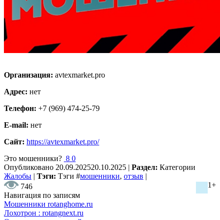
Организация:
avtexmarket.pro
Адрес:
нет
Телефон:
+7 (969) 474-25-79
E-mail:
нет
Сайт:
https://avtexmarket.pro/
Это мошенники?
8
0
Опубликовано
20.09.2025
20.10.2025
|
Раздел:
Категории
Жалобы
|
Тэги:
Тэги
#
мошенники
,
отзыв
|
1+
746
Навигация по записям
Мошенники rotanghome.ru
Лохотрон : rotangnext.ru