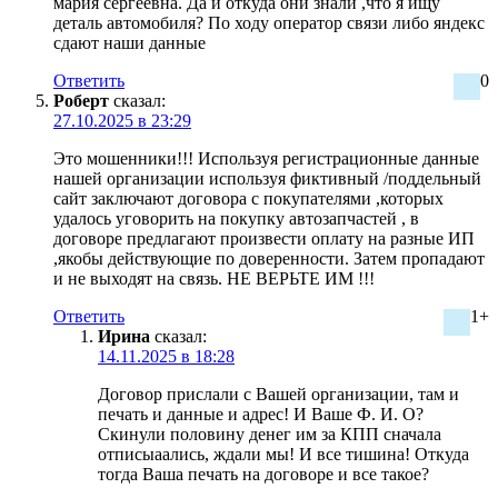
мария сергеевна. Да и откуда они знали ,что я ищу
деталь автомобиля? По ходу оператор связи либо яндекс
сдают наши данные
Ответить
0
Роберт
сказал:
27.10.2025 в 23:29
Это мошенники!!! Используя регистрационные данные
нашей организации используя фиктивный /поддельный
сайт заключают договора с покупателями ,которых
удалось уговорить на покупку автозапчастей , в
договоре предлагают произвести оплату на разные ИП
,якобы действующие по доверенности. Затем пропадают
и не выходят на связь. НЕ ВЕРЬТЕ ИМ !!!
Ответить
1+
Ирина
сказал:
14.11.2025 в 18:28
Договор прислали с Вашей организации, там и
печать и данные и адрес! И Ваше Ф. И. О?
Скинули половину денег им за КПП сначала
отписыаались, ждали мы! И все тишина! Откуда
тогда Ваша печать на договоре и все такое?