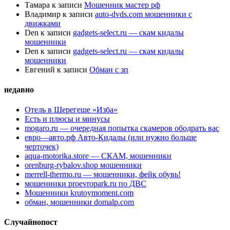
Тамара
к записи
Мошенник мастер рф
Владимир
к записи
auto-dvds.com мошенники с
движками
Den
к записи
gadgets-select.ru — скам кидалы
мошенники
Den
к записи
gadgets-select.ru — скам кидалы
мошенники
Евгений
к записи
Обман с зп
недавно
Отель в Шерегеше «Изба»
Есть и плюсы и минусы
mogaro.ru — очередная попытка скамеров ободрать вас
евро—авто.рф Авто-Кидалы (или нужно больше
черточек)
aqua-motorika.store — СКАМ, мошенники
orenburg-rybalov.shop мошенники
merrell-thermo.ru — мошенники, фейк обувь!
мошенники proevropark.ru по ДВС
Мошенники krutoymoment.com
обман, мошенники domalp.com
Случайнопост