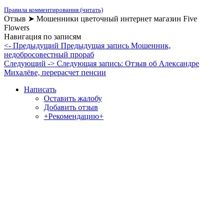
Правила комментирования (читать)
Отзыв ➤ Мошенники цветочный интернет магазин Five
Flowers
Навигация по записям
<- Предыдущий
Предыдущая запись
Мошенник,
недобросовестный прораб
Следующий ->
Следующая запись:
Отзыв об Александре
Михалёве, перерасчет пенсии
Написать
Оставить жалобу
Добавить отзыв
+Рекомендацию+
Отзывы и жалобы на сайты, магазины, организации,
учреждения, сервисы и различные структуры.
Комментируйте, помогите людям избежать Ваших ошибок.