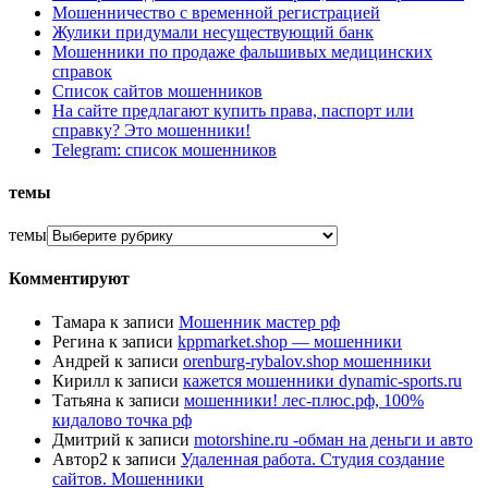
Мошенничество с временной регистрацией
Жулики придумали несуществующий банк
Мошенники по продаже фальшивых медицинских
справок
Список сайтов мошенников
На сайте предлагают купить права, паспорт или
справку? Это мошенники!
Telegram: список мошенников
темы
темы
Комментируют
Тамара
к записи
Мошенник мастер рф
Регина
к записи
kppmarket.shop — мошенники
Андрей
к записи
orenburg-rybalov.shop мошенники
Кирилл
к записи
кажется мошенники dynamic-sports.ru
Татьяна
к записи
мошенники! лес-плюс.рф, 100%
кидалово точка рф
Дмитрий
к записи
motorshine.ru -обман на деньги и авто
Автор2
к записи
Удаленная работа. Студия создание
сайтов. Мошенники