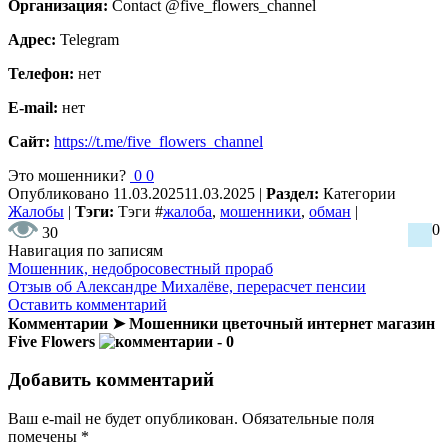
Организация:
Contact @five_flowers_channel
Адрес:
Telegram
Телефон:
нет
E-mail:
нет
Сайт:
https://t.me/five_flowers_channel
Это мошенники?
0
0
Опубликовано
11.03.2025
11.03.2025
|
Раздел:
Категории
Жалобы
|
Тэги:
Тэги
#
жалоба
,
мошенники
,
обман
|
0
30
Навигация по записям
Мошенник, недобросовестный прораб
Отзыв об Александре Михалёве, перерасчет пенсии
Оставить комментарий
Комментарии ➤ Мошенники цветочный интернет магазин
Five Flowers
- 0
Добавить комментарий
Ваш e-mail не будет опубликован.
Обязательные поля
помечены
*