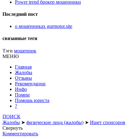
Power trend брокер мошенники
Последний пост
о мошенниках gurmotor.site
связанные теги
Тэги
мошенник
МЕНЮ
Главная
Жалобы
Отзывы
Рекомендации
Инфо
Помни
Помощь юриста
?
ПОИСК
Жалобы
➤
физические лица (жалобы)
➤
Ищет спонсоров
Свернуть
Комментировать