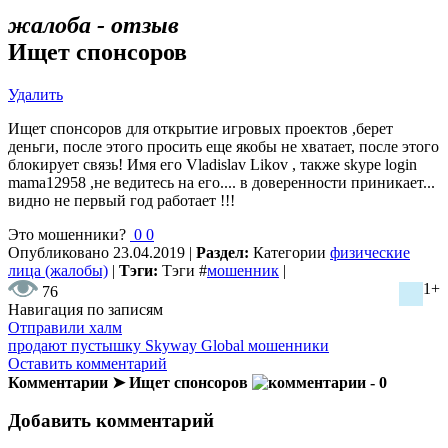
жалоба - отзыв
Ищет спонсоров
Удалить
Ищет спонсоров для открытие игровых проектов ,берет
деньги, после этого просить еще якобы не хватает, после этого
блокирует связь! Имя его Vladislav Likov , также skype login
mama12958 ,не ведитесь на его.... в доверенности приникает...
видно не первый год работает !!!
Это мошенники?
0
0
Опубликовано
23.04.2019
|
Раздел:
Категории
физические
лица (жалобы)
|
Тэги:
Тэги
#
мошенник
|
1+
76
Навигация по записям
Отправили халм
продают пустышку Skyway Global мошенники
Оставить комментарий
Комментарии ➤ Ищет спонсоров
- 0
Добавить комментарий