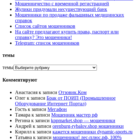
Мошенничество с временной регистрацией
Жулики придумали несуществующий банк
Мошенники по продаже фальшивых медицинских
справок
Список сайтов мошенников
На сайте предлагают купить права, паспорт или
справку? Это мошенники!
Telegram: список мошенников
темы
темы
Комментируют
Анастасия
к записи
Отзовик.Ком
Олег
к записи
Брак от ПОИП (Промышленное
Оборудование Интернет Портал)
Гость
к записи
Мегафон
Тамара
к записи
Мошенник мастер рф
Регина
к записи
kppmarket.shop — мошенники
Андрей
к записи
orenburg-rybalov.shop мошенники
Кирилл
к записи
кажется мошенники dynamic-sports.ru
Татьяна
к записи
мошенники! лес-плюс.рф, 100%