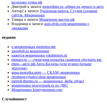
кидалово точка рф
Дмитрий
к записи
motorshine.ru -обман на деньги и авто
Автор2
к записи
Удаленная работа. Студия создание
сайтов. Мошенники
Тамара
к записи
Мошенник мастер рф
Владимир
к записи
auto-dvds.com мошенники с
движками
недавно
о мошенниках gurmotor.site
speedjob.ru мошенники
кажется мошенники vskdmotors.ru
mogaro.ru — очередная попытка скамеров ободрать вас
евро—авто.рф Авто-Кидалы (или нужно больше
черточек)
aqua-motorika.store — СКАМ, мошенники
orenburg-rybalov.shop мошенники
merrell-thermo.ru — мошенники, фейк обувь!
мошенники proevropark.ru по ДВС
Мошенники krutoymoment.com
Случайнопост