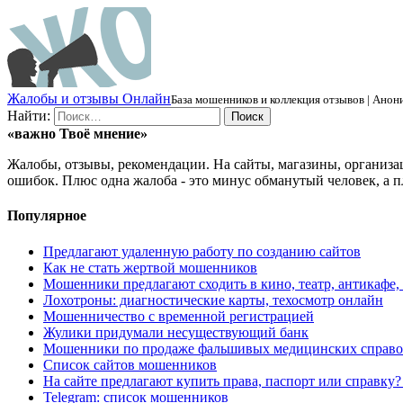
Ж
алобы и отзывы
О
нлайн
База мошенников и коллекция отзывов | Анони
Найти:
«важно
Твоё
мнение»
Жалобы, отзывы, рекомендации. На сайты, магазины, организа
ошибок. Плюс одна жалоба - это минус обманутый человек, а п
Популярное
Предлагают удаленную работу по созданию сайтов
Как не стать жертвой мошенников
Мошенники предлагают сходить в кино, театр, антикафе,
Лохотроны: диагностические карты, техосмотр онлайн
Мошенничество с временной регистрацией
Жулики придумали несуществующий банк
Мошенники по продаже фальшивых медицинских справо
Список сайтов мошенников
На сайте предлагают купить права, паспорт или справку
Telegram: список мошенников