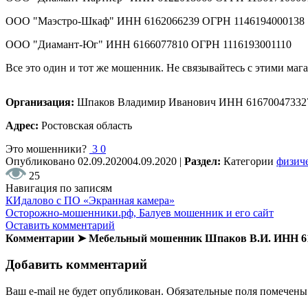
ООО "Маэстро-Шкаф" ИНН 6162066239 ОГРН 1146194000138
ООО "Диамант-Юг" ИНН 6166077810 ОГРН 1116193001110
Все это один и тот же мошенник. Не связывайтесь с этими маг
Организация:
Шпаков Владимир Иванович ИНН 61670047332
Адрес:
Ростовская область
Это мошенники?
3
0
Опубликовано
02.09.2020
04.09.2020
|
Раздел:
Категории
физиче
25
Навигация по записям
КИдалово с ПО «Экранная камера»
Осторожно-мошенники.рф, Балуев мошенник и его сайт
Оставить комментарий
Комментарии ➤ Мебельный мошенник Шпаков В.И. ИНН 6
Добавить комментарий
Ваш e-mail не будет опубликован.
Обязательные поля помечен