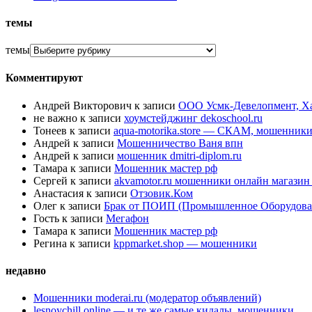
темы
темы
Комментируют
Андрей Викторович
к записи
ООО Усмк-Девелопмент, Х
не важно
к записи
хоумстейджинг dekoschool.ru
Тонеев
к записи
aqua-motorika.store — СКАМ, мошенник
Андрей
к записи
Мошенничество Ваня впн
Андрей
к записи
мошенник dmitri-diplom.ru
Тамара
к записи
Мошенник мастер рф
Сергей
к записи
akvamotor.ru мошенники онлайн магази
Анастасия
к записи
Отзовик.Ком
Олег
к записи
Брак от ПОИП (Промышленное Оборудова
Гость
к записи
Мегафон
Тамара
к записи
Мошенник мастер рф
Регина
к записи
kppmarket.shop — мошенники
недавно
Мошенники moderai.ru (модератор объявлений)
lesnoychill.online — и те же самые кидалы, мошенники