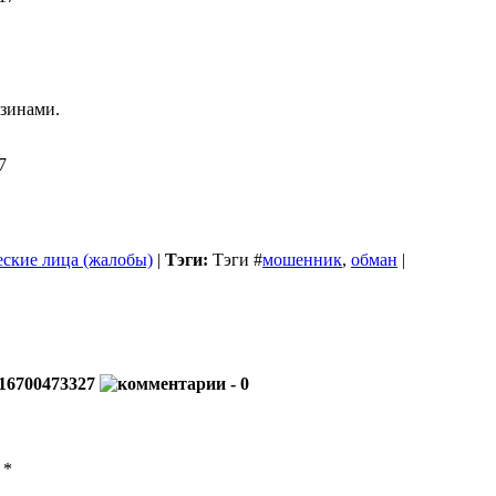
азинами.
7
ские лица (жалобы)
|
Тэги:
Тэги
#
мошенник
,
обман
|
16700473327
- 0
ы
*