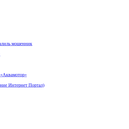
алиль мошенник
и
н «Аквамотор»
ние Интернет Портал)