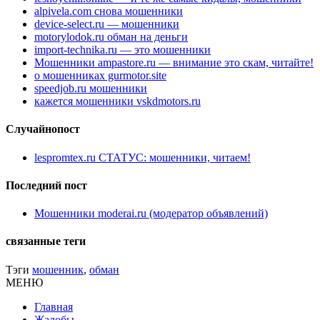
alpivela.com снова мошенники
device-select.ru — мошенники
motorylodok.ru обман на деньги
import-technika.ru — это мошенники
Мошенники ampastore.ru — внимание это скам, читайте!
о мошенниках gurmotor.site
speedjob.ru мошенники
кажется мошенники vskdmotors.ru
Случайнопост
lespromtex.ru СТАТУС: мошенники, читаем!
Последний пост
Мошенники moderai.ru (модератор объявлений)
связанные теги
Тэги
мошенник
,
обман
МЕНЮ
Главная
Жалобы