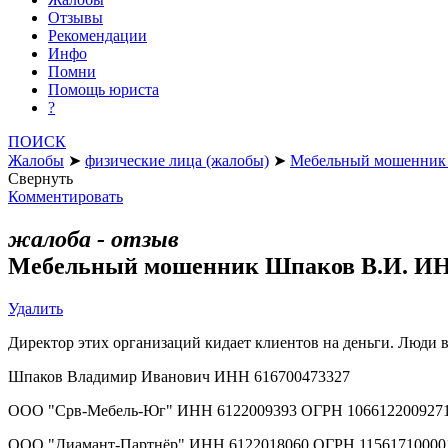
Отзывы
Рекомендации
Инфо
Помни
Помощь юриста
?
ПОИСК
Жалобы
➤
физические лица (жалобы)
➤
Мебельный мошенник 
Свернуть
Комментировать
жалоба - отзыв
Мебельный мошенник Шпаков В.И. ИН
Удалить
Директор этих организаций кидает клиентов на деньги. Люди вн
Шпаков Владимир Иванович ИНН 616700473327
ООО "Срв-Мебель-Юг" ИНН 6122009393 ОГРН 106612200927
ООО "Диамант-Партнёр" ИНН 6122018060 ОГРН 11561710000