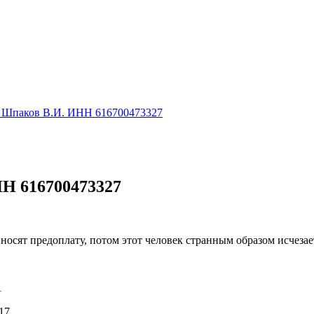
Шпаков В.И. ИНН 616700473327
Н 616700473327
осят предоплату, потом этот человек странным образом исчезает.
1
17