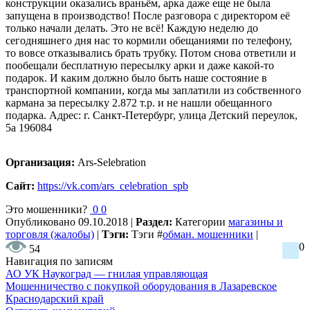
конструкции оказались враньём, арка даже еще не была
запущена в производство! После разговора с директором её
только начали делать. Это не всё! Каждую неделю до
сегодняшнего дня нас то кормили обещаниями по телефону,
то вовсе отказывались брать трубку. Потом снова ответили и
пообещали бесплатную пересылку арки и даже какой-то
подарок. И каким должно было быть наше состояние в
транспортной компании, когда мы заплатили из собственного
кармана за пересылку 2.872 т.р. и не нашли обещанного
подарка. Адрес: г. Санкт-Петербург, улица Детский переулок,
5а 196084
Организация:
Ars-Selebration
Сайт:
https://vk.com/ars_celebration_spb
Это мошенники?
0
0
Опубликовано
09.10.2018
|
Раздел:
Категории
магазины и
торговля (жалобы)
|
Тэги:
Тэги
#
обман. мошенники
|
0
54
Навигация по записям
АО УК Наукоград — гнилая управляющая
Мошенничество с покупкой оборудования в Лазаревское
Краснодарский край