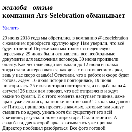
жалоба - отзыв
компания Ars-Selebration обманывает
Удалить
29 июня 2018 года мы обратились в компанию @arsselebration
с желанием приобрести круглую арку. Нам уверили, что всё
будет отлично! Переживали мы только за недешевую
пересылку. 29 июня были отправлены все необходимые
документы для заключения договора. 30 июня произвели
оплату. Как честные люди мы ждали до 12 июля и только
тогда стали интересоваться, как дела с изготовлением арки,
ведь у нас скоро свадьба! Ответили, что в работе и скоро будет
готова. Ждём. 16 июля история повторилась, 19 июля
повторилась. 25 июля история повторяется, а свадьба наша 4
августа! 26 июля нам говорят, что всё отправлено и ждут
какие-то бумаги. И с этого момента наступает тишина, даже
врать уже ленились, на звонки не отвечали! Так как мы далеко
от Питера, пришлось просить знакомых, которые там живут
съездить по адресу, узнать хотя бы существует это всё!
Съездили, разузнали номер директора. Стали звонить. А
свадьба та, для которой арка заказывалась уже прошла.
Директор пообещал разобраться. Все фото готовой