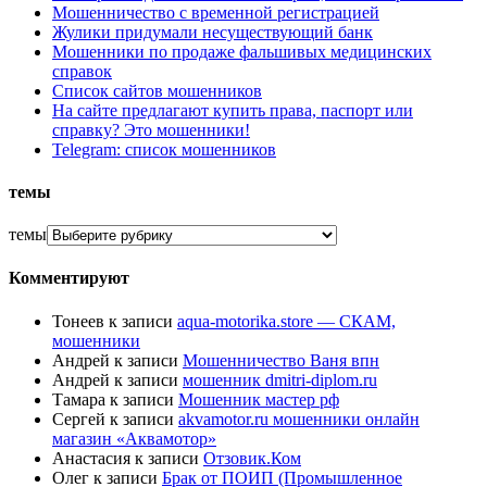
Мошенничество с временной регистрацией
Жулики придумали несуществующий банк
Мошенники по продаже фальшивых медицинских
справок
Список сайтов мошенников
На сайте предлагают купить права, паспорт или
справку? Это мошенники!
Telegram: список мошенников
темы
темы
Комментируют
Тонеев
к записи
aqua-motorika.store — СКАМ,
мошенники
Андрей
к записи
Мошенничество Ваня впн
Андрей
к записи
мошенник dmitri-diplom.ru
Тамара
к записи
Мошенник мастер рф
Сергей
к записи
akvamotor.ru мошенники онлайн
магазин «Аквамотор»
Анастасия
к записи
Отзовик.Ком
Олег
к записи
Брак от ПОИП (Промышленное