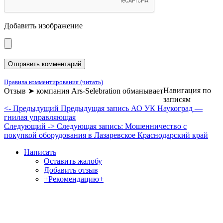
Добавить изображение
Правила комментирования (читать)
Навигация по
Отзыв ➤ компания Ars-Selebration обманывает
записям
<- Предыдущий
Предыдущая запись
АО УК Наукоград —
гнилая управляющая
Следующий ->
Следующая запись:
Мошенничество с
покупкой оборудования в Лазаревское Краснодарский край
Написать
Оставить жалобу
Добавить отзыв
+Рекомендацию+
Отзывы и жалобы на сайты, магазины, организации,
учреждения, сервисы и различные структуры.
Комментируйте, помогите людям избежать Ваших ошибок.