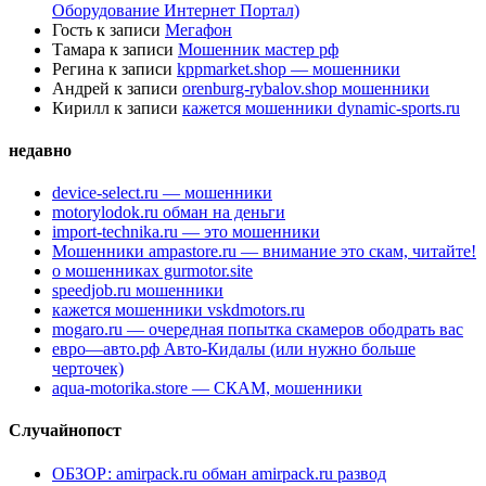
Оборудование Интернет Портал)
Гость
к записи
Мегафон
Тамара
к записи
Мошенник мастер рф
Регина
к записи
kppmarket.shop — мошенники
Андрей
к записи
orenburg-rybalov.shop мошенники
Кирилл
к записи
кажется мошенники dynamic-sports.ru
недавно
device-select.ru — мошенники
motorylodok.ru обман на деньги
import-technika.ru — это мошенники
Мошенники ampastore.ru — внимание это скам, читайте!
о мошенниках gurmotor.site
speedjob.ru мошенники
кажется мошенники vskdmotors.ru
mogaro.ru — очередная попытка скамеров ободрать вас
евро—авто.рф Авто-Кидалы (или нужно больше
черточек)
aqua-motorika.store — СКАМ, мошенники
Случайнопост
ОБЗОР: amirpack.ru обман amirpack.ru развод