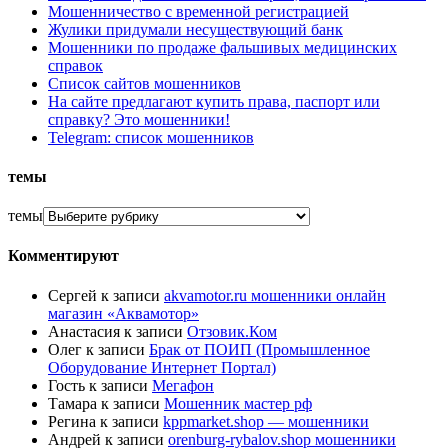
Мошенничество с временной регистрацией
Жулики придумали несуществующий банк
Мошенники по продаже фальшивых медицинских
справок
Список сайтов мошенников
На сайте предлагают купить права, паспорт или
справку? Это мошенники!
Telegram: список мошенников
темы
темы
Комментируют
Сергей
к записи
akvamotor.ru мошенники онлайн
магазин «Аквамотор»
Анастасия
к записи
Отзовик.Ком
Олег
к записи
Брак от ПОИП (Промышленное
Оборудование Интернет Портал)
Гость
к записи
Мегафон
Тамара
к записи
Мошенник мастер рф
Регина
к записи
kppmarket.shop — мошенники
Андрей
к записи
orenburg-rybalov.shop мошенники