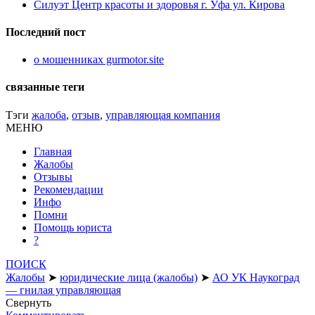
Силуэт Центр красоты и здоровья г. Уфа ул. Кирова
Последний пост
о мошенниках gurmotor.site
связанные теги
Тэги
жалоба
,
отзыв
,
управляющая компания
МЕНЮ
Главная
Жалобы
Отзывы
Рекомендации
Инфо
Помни
Помощь юриста
?
ПОИСК
Жалобы
➤
юридические лица (жалобы)
➤
АО УК Наукоград
— гнилая управляющая
Свернуть