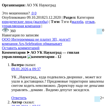
Организация:
АО УК Наукоград
Это мошенники?
0
0
Опубликовано
09.10.2018
23.12.2020
|
Раздел:
Категории
юридические лица (жалобы)
|
Тэги:
Тэги
#
жалоба
,
отзыв
,
управляющая компания
|
0
360
Навигация по записям
ООО Интерреммаш не платит ЗП, долги!!
компания Ars-Selebration обманывает
Оставить комментарий
Комментарии ➤ АО УК Наукоград — гнилая
управляющая
- 12
Валера
сказал:
09.01.2026 в 09:37
УК ,,Наукоград,, куда подевались дворники , может все
ушли в доставщики.? Придомовые территории завалены
снегом ходить невозможно. Директору надо не деньгами
управлять , домами . Видимо депутат засиделся.
Ответить
2+
Автор
сказал: