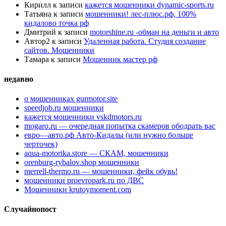
Кирилл
к записи
кажется мошенники dynamic-sports.ru
Татьяна
к записи
мошенники! лес-плюс.рф, 100%
кидалово точка рф
Дмитрий
к записи
motorshine.ru -обман на деньги и авто
Автор2
к записи
Удаленная работа. Студия создание
сайтов. Мошенники
Тамара
к записи
Мошенник мастер рф
недавно
о мошенниках gurmotor.site
speedjob.ru мошенники
кажется мошенники vskdmotors.ru
mogaro.ru — очередная попытка скамеров ободрать вас
евро—авто.рф Авто-Кидалы (или нужно больше
черточек)
aqua-motorika.store — СКАМ, мошенники
orenburg-rybalov.shop мошенники
merrell-thermo.ru — мошенники, фейк обувь!
мошенники proevropark.ru по ДВС
Мошенники krutoymoment.com
Случайнопост