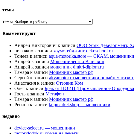
темы
темы
Комментируют
Андрей Викторович
к записи
ООО Усмк-Девелопмент, Х
не важно
к записи
хоумстейджинг dekoschool.ru
Тонеев
к записи
aqua-motorika.store — СКАМ, мошенник
Андрей
к записи
Мошенничество Ваня впн
Андрей
к записи
мошенник dmitri-diplom.ru
Тамара
к записи
Мошенник мастер рф
Сергей
к записи
akvamotor.ru мошенники онлайн магази
Анастасия
к записи
Отзовик.Ком
Олег
к записи
Брак от ПОИП (Промышленное Оборудова
Гость
к записи
Мегафон
Тамара
к записи
Мошенник мастер рф
Регина
к записи
kppmarket.shop — мошенники
недавно
device-select.ru — мошенники
motorylodok.ru обман на деньги