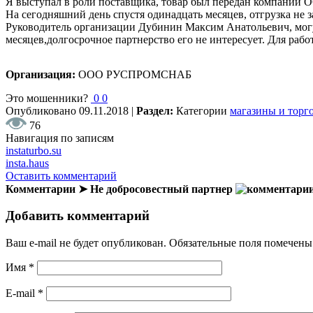
Я выступал в роли поставщика, товар был передан компании 
На сегодняшний день спустя одинадцать месяцев, отгрузка не з
Руководитель организации Дубинин Максим Анатольевич, могу о
месяцев,долгосрочное партнерство его не интересует. Для р
Организация:
ООО РУСПРОМСНАБ
Это мошенники?
0
0
Опубликовано
09.11.2018
|
Раздел:
Категории
магазины и торг
76
Навигация по записям
instaturbo.su
insta.haus
Оставить комментарий
Комментарии ➤ Не добросовестный партнер
Добавить комментарий
Ваш e-mail не будет опубликован.
Обязательные поля помечен
Имя
*
E-mail
*