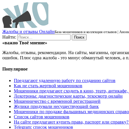
Ж
алобы и отзывы
О
нлайн
База мошенников и коллекция отзывов | Анони
Найти:
«важно
Твоё
мнение»
Жалобы, отзывы, рекомендации. На сайты, магазины, организа
ошибок. Плюс одна жалоба - это минус обманутый человек, а п
Популярное
Предлагают удаленную работу по созданию сайтов
Как не стать жертвой мошенников
Мошенники предлагают сходить в кино, театр, антикафе,
Лохотроны: диагностические карты, техосмотр онлайн
Мошенничество с временной регистрацией
Жулики придумали несуществующий банк
Мошенники по продаже фальшивых медицинских справо
Список сайтов мошенников
На сайте предлагают купить права, паспорт или справку
Telegram: список мошенников