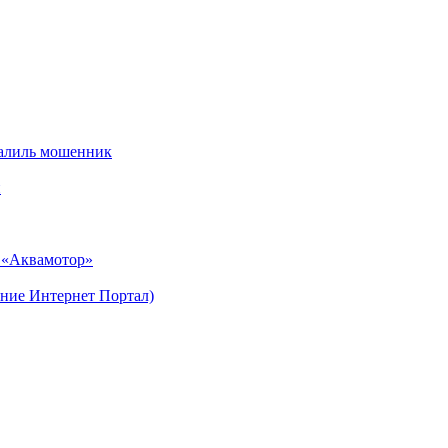
алиль мошенник
и
н «Аквамотор»
ние Интернет Портал)