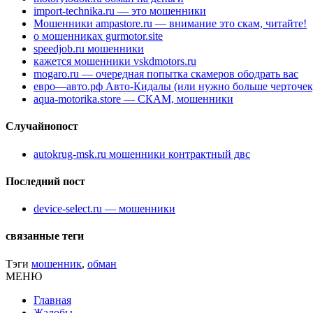
import-technika.ru — это мошенники
Мошенники ampastore.ru — внимание это скам, читайте!
о мошенниках gurmotor.site
speedjob.ru мошенники
кажется мошенники vskdmotors.ru
mogaro.ru — очередная попытка скамеров ободрать вас
евро—авто.рф Авто-Кидалы (или нужно больше черточек
aqua-motorika.store — СКАМ, мошенники
Случайнопост
autokrug-msk.ru мошенники контрактный двс
Последний пост
device-select.ru — мошенники
связанные теги
Тэги
мошенник
,
обман
МЕНЮ
Главная
Жалобы