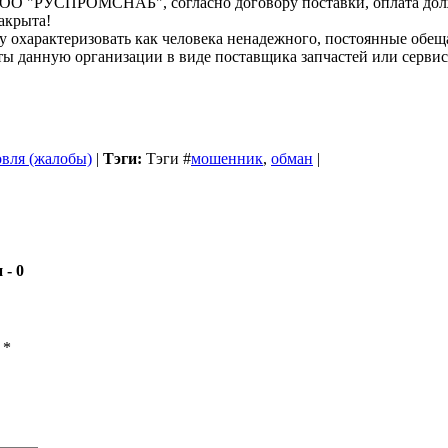
ООО "РУСПРОМСНАБ", согласно договору поставки, оплата должн
акрыта!
характеризовать как человека ненадежного, постоянные обещани
аботы данную организации в виде поставщика запчастей или се
овля (жалобы)
|
Тэги:
Тэги
#
мошенник
,
обман
|
- 0
ы
*