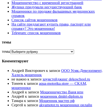
Мошенничество с временной регистрацией
Жулики придумали несуществующий банк
Мошенники по продаже фальшивых медицинских
справок
Список сайтов мошенников
На сайте предлагают купить права, паспорт или
справку? Это мошенники!
Telegram: список мошенников
темы
темы
Комментируют
Андрей Викторович
к записи
ООО Усмк-Девелопмент,
Халиль мошенник
не важно
к записи
хоумстейджинг dekoschool.ru
Тонеев
к записи
aqua-motorika.store — СКАМ,
мошенники
Андрей
к записи
Мошенничество Ваня впн
Андрей
к записи
мошенник dmitri-diplom.ru
Тамара
к записи
Мошенник мастер рф
Сергей
к записи
akvamotor.ru мошенники онлайн