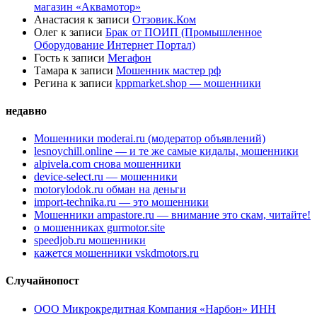
магазин «Аквамотор»
Анастасия
к записи
Отзовик.Ком
Олег
к записи
Брак от ПОИП (Промышленное
Оборудование Интернет Портал)
Гость
к записи
Мегафон
Тамара
к записи
Мошенник мастер рф
Регина
к записи
kppmarket.shop — мошенники
недавно
Мошенники moderai.ru (модератор объявлений)
lesnoychill.online — и те же самые кидалы, мошенники
alpivela.com снова мошенники
device-select.ru — мошенники
motorylodok.ru обман на деньги
import-technika.ru — это мошенники
Мошенники ampastore.ru — внимание это скам, читайте!
о мошенниках gurmotor.site
speedjob.ru мошенники
кажется мошенники vskdmotors.ru
Случайнопост
ООО Микрокредитная Компания «Нарбон» ИНН