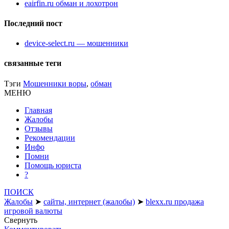
eairfin.ru обман и лохотрон
Последний пост
device-select.ru — мошенники
связанные теги
Тэги
Мошенники воры
,
обман
МЕНЮ
Главная
Жалобы
Отзывы
Рекомендации
Инфо
Помни
Помощь юриста
?
ПОИСК
Жалобы
➤
сайты, интернет (жалобы)
➤
blexx.ru продажа
игровой валюты
Свернуть