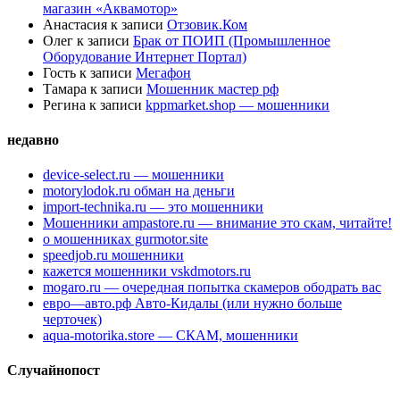
магазин «Аквамотор»
Анастасия
к записи
Отзовик.Ком
Олег
к записи
Брак от ПОИП (Промышленное
Оборудование Интернет Портал)
Гость
к записи
Мегафон
Тамара
к записи
Мошенник мастер рф
Регина
к записи
kppmarket.shop — мошенники
недавно
device-select.ru — мошенники
motorylodok.ru обман на деньги
import-technika.ru — это мошенники
Мошенники ampastore.ru — внимание это скам, читайте!
о мошенниках gurmotor.site
speedjob.ru мошенники
кажется мошенники vskdmotors.ru
mogaro.ru — очередная попытка скамеров ободрать вас
евро—авто.рф Авто-Кидалы (или нужно больше
черточек)
aqua-motorika.store — СКАМ, мошенники
Случайнопост