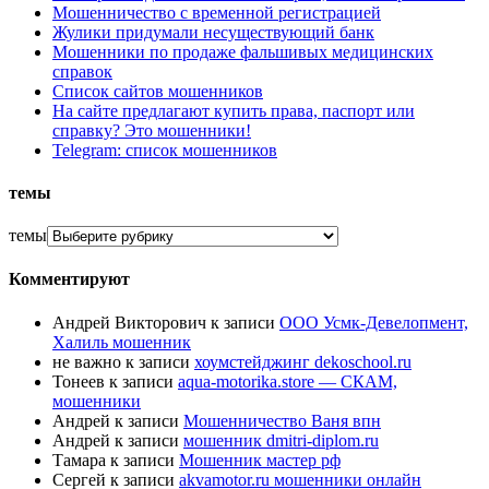
Мошенничество с временной регистрацией
Жулики придумали несуществующий банк
Мошенники по продаже фальшивых медицинских
справок
Список сайтов мошенников
На сайте предлагают купить права, паспорт или
справку? Это мошенники!
Telegram: список мошенников
темы
темы
Комментируют
Андрей Викторович
к записи
ООО Усмк-Девелопмент,
Халиль мошенник
не важно
к записи
хоумстейджинг dekoschool.ru
Тонеев
к записи
aqua-motorika.store — СКАМ,
мошенники
Андрей
к записи
Мошенничество Ваня впн
Андрей
к записи
мошенник dmitri-diplom.ru
Тамара
к записи
Мошенник мастер рф
Сергей
к записи
akvamotor.ru мошенники онлайн