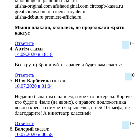
kinolounge.ru platinum-ticket.ru
afisha-original.com afishaoriginal.com circospb-kassa.ru
great-circus.com.ru cinema-royale.ru
afisha-debut.ru premiere-affiche.ru
Мыши плакали, кололись, но продолжали жрать
кактус
Ответить
1+
Артём
сказал:
14.09.2020 в 18:18
Все круто) Бронируйте заранее и будет вам счастье.
Ответить
0
Юля Барбиевна
сказал:
10.07.2020 в 01:04
Недавно была там с парнем, и кое что потеряла. Короче
кто будет в 4зале (на двоих), с правого подлокотника
левого кресла снимается крышечка, в ней 10г мефа, не
благодарите! А кинотеатр классный
Ответить
1+
Валерий
сказал:
10.07.2020 в 00:58