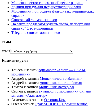
Мошенничество с временной регистрацией
Жулики придумали несуществующий банк
Мошенники по продаже фальшивых медицинских
справок
Список сайтов мошенников
На сайте предлагают купить права, паспорт или
справку? Это мошенники!
Telegram: список мошенников
темы
темы
Комментируют
Тонеев
к записи
aqua-motorika.store — СКАМ,
мошенники
Андрей
к записи
Мошенничество Ваня впн
Андрей
к записи
мошенник dmitri-diplom.ru
Тамара
к записи
Мошенник мастер рф
Сергей
к записи
akvamotor.ru мошенники онлайн
магазин «Аквамотор»
Анастасия
к записи
Отзовик.Ком
Олег
к записи
Брак от ПОИП (Промышленное