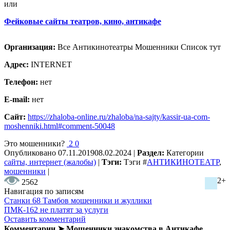
или
Фейковые сайты театров, кино, антикафе
Организация:
Все Антикинотеатры Мошенники Список тут
Адрес:
INTERNET
Телефон:
нет
E-mail:
нет
Сайт:
https://zhaloba-online.ru/zhaloba/na-sajty/kassir-ua-com-
moshenniki.html#comment-50048
Это мошенники?
2
0
Опубликовано
07.11.2019
08.02.2024
|
Раздел:
Категории
сайты, интернет (жалобы)
|
Тэги:
Тэги
#
АНТИКИНОТЕАТР
,
мошенники
|
2+
2562
Навигация по записям
Станки 68 Тамбов мошенники и жуллики
ПМК-162 не платят за услуги
Оставить комментарий
Комментарии ➤ Мошенники знакомства в Антикафе