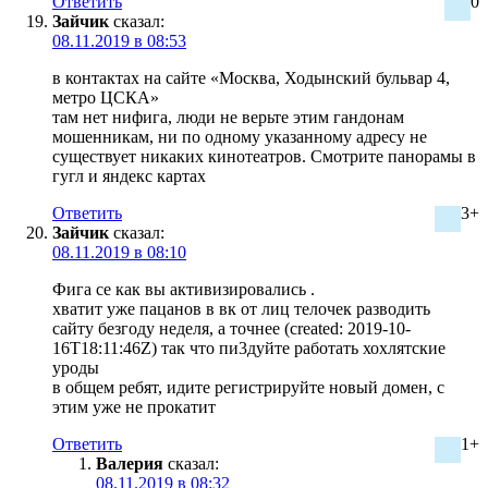
Ответить
0
Зайчик
сказал:
08.11.2019 в 08:53
в контактах на сайте «Москва, Ходынский бульвар 4,
метро ЦСКА»
там нет нифига, люди не верьте этим гандонам
мошенникам, ни по одному указанному адресу не
существует никаких кинотеатров. Смотрите панорамы в
гугл и яндекс картах
Ответить
3+
Зайчик
сказал:
08.11.2019 в 08:10
Фига се как вы активизировались .
хватит уже пацанов в вк от лиц телочек разводить
сайту безгоду неделя, а точнее (created: 2019-10-
16T18:11:46Z) так что пи3дуйте работать хохлятские
уроды
в общем ребят, идите регистрируйте новый домен, с
этим уже не прокатит
Ответить
1+
Валерия
сказал:
08.11.2019 в 08:32