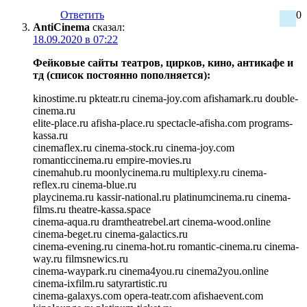
Ответить
0
AntiCinema
сказал:
18.09.2020 в 07:22
Фейковые сайты театров, цирков, кино, антикафе и
тд (список постоянно пополняется):
kinostime.ru pkteatr.ru cinema-joy.com afishamark.ru double-
cinema.ru
elite-place.ru afisha-place.ru spectacle-afisha.com programs-
kassa.ru
cinemaflex.ru cinema-stock.ru cinema-joy.com
romanticcinema.ru empire-movies.ru
cinemahub.ru moonlycinema.ru multiplexy.ru cinema-
reflex.ru cinema-blue.ru
playcinema.ru kassir-national.ru platinumcinema.ru cinema-
films.ru theatre-kassa.space
cinema-aqua.ru dramtheatrebel.art cinema-wood.online
cinema-beget.ru cinema-galactics.ru
cinema-evening.ru cinema-hot.ru romantic-cinema.ru cinema-
way.ru filmsnewics.ru
cinema-waypark.ru cinema4you.ru cinema2you.online
cinema-ixfilm.ru satyrartistic.ru
cinema-galaxys.com opera-teatr.com afishaevent.com