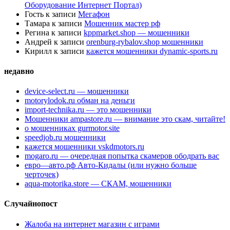
Оборудование Интернет Портал)
Гость
к записи
Мегафон
Тамара
к записи
Мошенник мастер рф
Регина
к записи
kppmarket.shop — мошенники
Андрей
к записи
orenburg-rybalov.shop мошенники
Кирилл
к записи
кажется мошенники dynamic-sports.ru
недавно
device-select.ru — мошенники
motorylodok.ru обман на деньги
import-technika.ru — это мошенники
Мошенники ampastore.ru — внимание это скам, читайте!
о мошенниках gurmotor.site
speedjob.ru мошенники
кажется мошенники vskdmotors.ru
mogaro.ru — очередная попытка скамеров ободрать вас
евро—авто.рф Авто-Кидалы (или нужно больше
черточек)
aqua-motorika.store — СКАМ, мошенники
Случайнопост
Жалоба на интернет магазин с играми