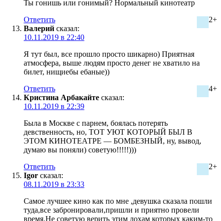
Ты гонишь или гонимый? Нормальный кинотеатр
Ответить
2+
Валерий
сказал:
10.11.2019 в 22:40
Я тут был, все прошло просто шикарно) Приятная
атмосфера, выше людям просто денег не хватило на
билет, нищиебы ебаные))
Ответить
4+
Кристина Арбакайте
сказал:
10.11.2019 в 22:39
Была в Москве с парнем, боялась потерять
девственность, но, ТОТ УЮТ КОТОРЫЙ БЫЛ В
ЭТОМ КИНОТЕАТРЕ — БОМБЕЗНЫЙ, ну, вывод,
думаю вы поняли) советую!!!!!)))
Ответить
2+
Igor
сказал:
08.11.2019 в 23:33
Самое лучшее кино как по мне ,девушка сказала пошли
туда,все забронировали,пришли и приятно провели
время.Не советую верить этим лохам которых каким-то