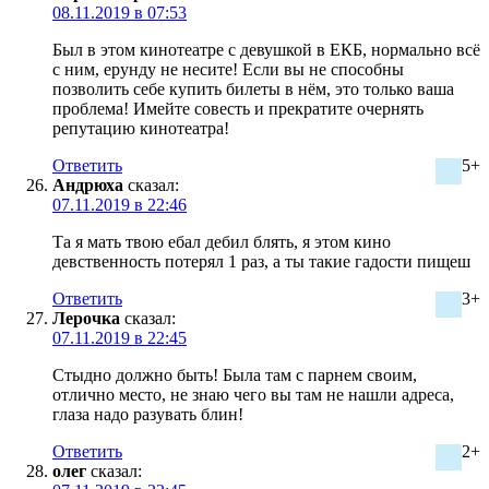
08.11.2019 в 07:53
Был в этом кинотеатре с девушкой в ЕКБ, нормально всё
с ним, ерунду не несите! Если вы не способны
позволить себе купить билеты в нём, это только ваша
проблема! Имейте совесть и прекратите очернять
репутацию кинотеатра!
Ответить
5+
Андрюха
сказал:
07.11.2019 в 22:46
Та я мать твою ебал дебил блять, я этом кино
девственность потерял 1 раз, а ты такие гадости пищеш
Ответить
3+
Лерочка
сказал:
07.11.2019 в 22:45
Стыдно должно быть! Была там с парнем своим,
отлично место, не знаю чего вы там не нашли адреса,
глаза надо разувать блин!
Ответить
2+
олег
сказал: