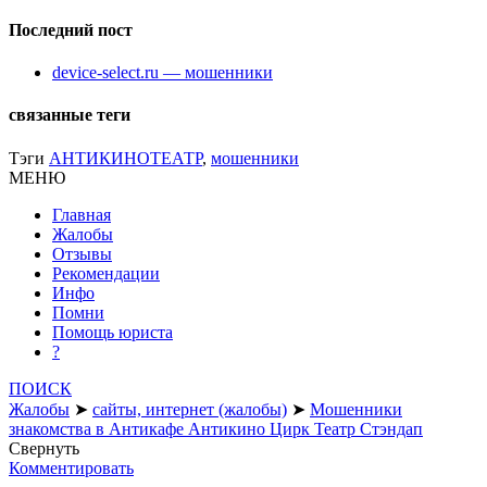
Последний пост
device-select.ru — мошенники
связанные теги
Тэги
АНТИКИНОТЕАТР
,
мошенники
МЕНЮ
Главная
Жалобы
Отзывы
Рекомендации
Инфо
Помни
Помощь юриста
?
ПОИСК
Жалобы
➤
сайты, интернет (жалобы)
➤
Мошенники
знакомства в Антикафе Антикино Цирк Театр Стэндап
Свернуть
Комментировать