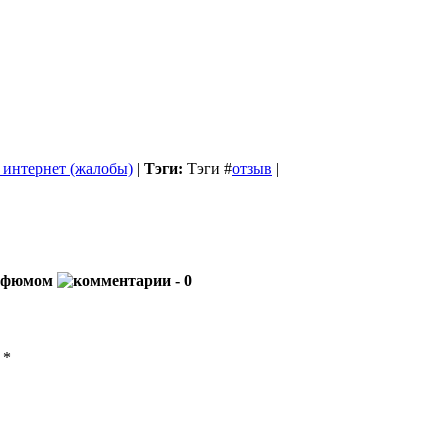
 интернет (жалобы)
|
Тэги:
Тэги
#
отзыв
|
парфюмом
- 0
ы
*