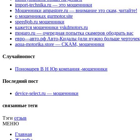
import-technika.ru — это мошенники
Мошенники ampastore.ru — внимание это скам, читайте!
о мошенниках gurmotor.site
speedjob.ru мошенники
кажется мошенники vskdmotors.ru
mogaro.ru — очередная попытка скамеров ободрать вас
евро—авто.рф Авто-Кидалы (или нужно больше черточек
aqua-motorika.store — СКАМ, мошенники
Случайнопост
Пономарев В Н Юр компания -мошенники
Последний пост
device-select.ru — мошенники
связанные теги
Тэги
отзыв
МЕНЮ
Главная
Жалобы