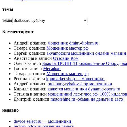
темы
темы
Комментируют
Андрей
к записи
мошенник dmitri-diplom.ru
Тамара
к записи
Мошенник мастер рф
Сергей
к записи
akvamotor.ru мошенники онлайн магази
Анастасия
к записи
Отзовик.Ком
Олег
к записи
Брак от ПОИП (Промышленное Оборудова
Гость
к записи
Мегафон
Тамара
к записи
Мошенник мастер рф
Регина
к записи
kppmarket.shop — мошенники
Андрей
к записи
orenburg-rybalov.shop мошенники
Кирилл
к записи
кажется мошенники dynamic-sports.ru
Татьяна
к записи
мошенники! лес-плюс.рф, 100% кидалов
Дмитрий
к записи
motorshine.ru -обман на деньги и авто
недавно
device-select.ru — мошенники
motorylodok.ru обман на деньги