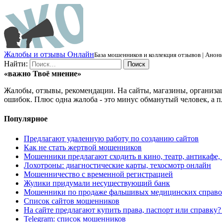
Ж
алобы и отзывы
О
нлайн
База мошенников и коллекция отзывов | Анони
Найти:
«важно
Твоё
мнение»
Жалобы, отзывы, рекомендации. На сайты, магазины, организа
ошибок. Плюс одна жалоба - это минус обманутый человек, а п
Популярное
Предлагают удаленную работу по созданию сайтов
Как не стать жертвой мошенников
Мошенники предлагают сходить в кино, театр, антикафе,
Лохотроны: диагностические карты, техосмотр онлайн
Мошенничество с временной регистрацией
Жулики придумали несуществующий банк
Мошенники по продаже фальшивых медицинских справо
Список сайтов мошенников
На сайте предлагают купить права, паспорт или справку
Telegram: список мошенников