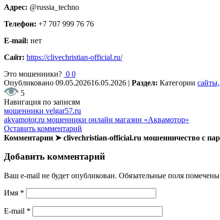
Адрес:
@russia_techno
Телефон:
+7 707 999 76 76
E-mail:
нет
Сайт:
https://clivechristian-official.ru/
Это мошенники?
0
0
Опубликовано
09.05.2026
16.05.2026
|
Раздел:
Категории
сайты,
5
Навигация по записям
мошенники velgar57.ru
akvamotor.ru мошенники онлайн магазин «Аквамотор»
Оставить комментарий
Комментарии ➤ clivechristian-official.ru мошенничество с 
Добавить комментарий
Ваш e-mail не будет опубликован.
Обязательные поля помечен
Имя
*
E-mail
*