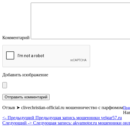
Комментарий
Добавить изображение
Отзыв ➤ clivechristian-official.ru мошенничество с парфюмом
Пра
Нав
<- Предыдущий
Предыдущая запись
мошенники velgar57.ru
Следующий ->
Следующая запись:
akvamotor.ru мошенники он