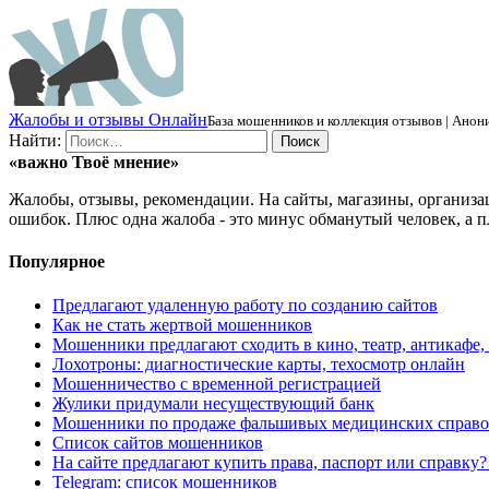
Ж
алобы и отзывы
О
нлайн
База мошенников и коллекция отзывов | Анони
Найти:
«важно
Твоё
мнение»
Жалобы, отзывы, рекомендации. На сайты, магазины, организа
ошибок. Плюс одна жалоба - это минус обманутый человек, а п
Популярное
Предлагают удаленную работу по созданию сайтов
Как не стать жертвой мошенников
Мошенники предлагают сходить в кино, театр, антикафе,
Лохотроны: диагностические карты, техосмотр онлайн
Мошенничество с временной регистрацией
Жулики придумали несуществующий банк
Мошенники по продаже фальшивых медицинских справо
Список сайтов мошенников
На сайте предлагают купить права, паспорт или справку
Telegram: список мошенников