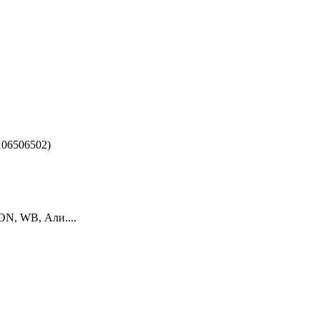
06506502)
ON, WB, Али....