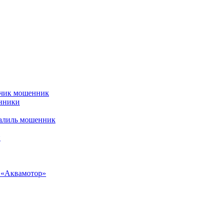
рчик мошенник
енники
алиль мошенник
и
н «Аквамотор»