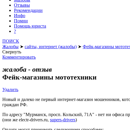
Отзывы
Рекомендации
Инфо
Помни
Помощь юриста
?
ПОИСК
Жалобы
➤
сайты, интернет (жалобы)
➤
Фейк-магазины мототе
Свернуть
Комментировать
жалоба - отзыв
Фейк-магазины мототехники
Удалить
Новый и далеко не первый интернет-магазин мошенников, котор
граждан РФ.
По адресу "Мурманск, просп. Кольский, 71А" - нет ни офиса прод
(они же electr-drivers.ru,
supers-drivers
)
Оплату могут принимать следующими способами: