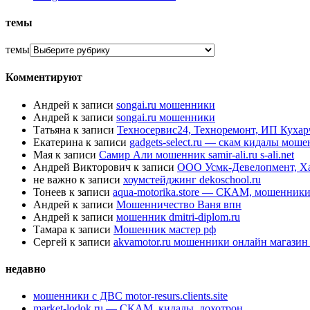
темы
темы
Комментируют
Андрей
к записи
songai.ru мошенники
Андрей
к записи
songai.ru мошенники
Татьяна
к записи
Техносервис24, Техноремонт, ИП Куха
Екатерина
к записи
gadgets-select.ru — скам кидалы мош
Мая
к записи
Самир Али мошенник samir-ali.ru s-ali.net
Андрей Викторович
к записи
ООО Усмк-Девелопмент, Х
не важно
к записи
хоумстейджинг dekoschool.ru
Тонеев
к записи
aqua-motorika.store — СКАМ, мошенник
Андрей
к записи
Мошенничество Ваня впн
Андрей
к записи
мошенник dmitri-diplom.ru
Тамара
к записи
Мошенник мастер рф
Сергей
к записи
akvamotor.ru мошенники онлайн магази
недавно
мошенники с ДВС motor-resurs.clients.site
market-lodok.ru — СКАМ, кидалы, лохотрон