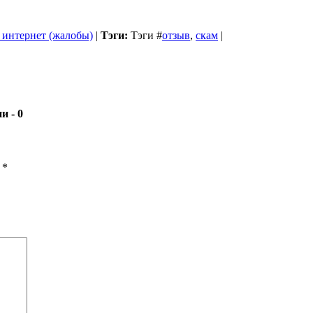
 интернет (жалобы)
|
Тэги:
Тэги
#
отзыв
,
скам
|
- 0
ы
*