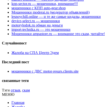
kpp-sector.ru — мошенники, внимание!!!
мошенники с КПП auto-gear.shop
Мошенники moderai.ru (модератор объявлений)
lesnoychill.online — и те же самые кидалы, мошенники
device-select.ru — мошенники
motorylodok.ru обман на деньги
import-technika.ru — это мошенники
Мошенники ampastore.ru — внимание это скам, читайте!
Случайнопост
Жалоба на СПА Центр Эдем
Последний пост
мошенники с ДВС motor-resurs.clients.site
связанные теги
Тэги
отзыв
,
скам
МЕНЮ
Главная
Жалобы