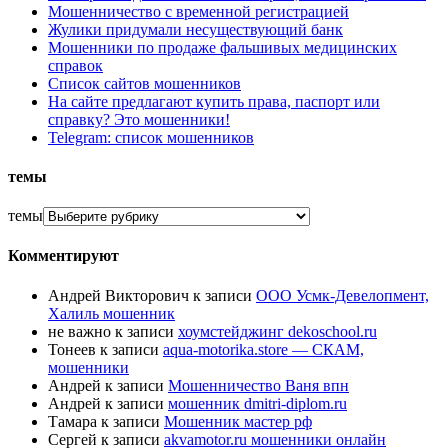
Мошенничество с временной регистрацией
Жулики придумали несуществующий банк
Мошенники по продаже фальшивых медицинских
справок
Список сайтов мошенников
На сайте предлагают купить права, паспорт или
справку? Это мошенники!
Telegram: список мошенников
темы
темы
Комментируют
Андрей Викторович
к записи
ООО Усмк-Девелопмент,
Халиль мошенник
не важно
к записи
хоумстейджинг dekoschool.ru
Тонеев
к записи
aqua-motorika.store — СКАМ,
мошенники
Андрей
к записи
Мошенничество Ваня впн
Андрей
к записи
мошенник dmitri-diplom.ru
Тамара
к записи
Мошенник мастер рф
Сергей
к записи
akvamotor.ru мошенники онлайн