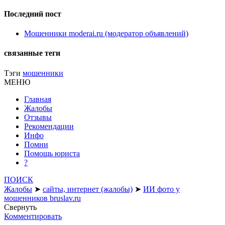
Последний пост
Мошенники moderai.ru (модератор объявлений)
связанные теги
Тэги
мошенники
МЕНЮ
Главная
Жалобы
Отзывы
Рекомендации
Инфо
Помни
Помощь юриста
?
ПОИСК
Жалобы
➤
сайты, интернет (жалобы)
➤
ИИ фото у
мошенников bruslav.ru
Свернуть
Комментировать