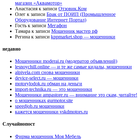
магазин «Аквамотор»
Анастасия
к записи
Отзовик.Ком
Олег
к записи
Брак от ПОИП (Промышленное
Оборудование Интернет Портал)
Гость
к записи
Мегафон
Тамара
к записи
Мошенник мастер рф
Регина
к записи
kppmarket.shop — мошенники
недавно
Мошенники moderai.ru (модератор объявлений)
lesnoychill.online — и те же самые кидалы, мошенники
alpivela.com снова мошенники
device-select.ru — мошенники
motorylodok.ru обман на деньги
import-technika.ru — это мошенники
Мошенники ampastore.ru — внимание это скам, читайте!
о мошенниках gurmotor.site
speedjob.ru мошенники
кажется мошенники vskdmotors.ru
Случайнопост
Фирма мошенник Моя Мебель