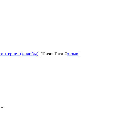
 интернет (жалобы)
|
Тэги:
Тэги
#
отзыв
|
ы
*