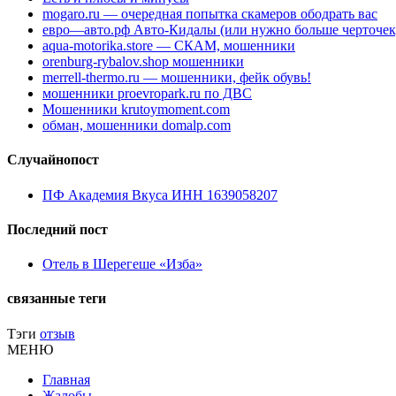
mogaro.ru — очередная попытка скамеров ободрать вас
евро—авто.рф Авто-Кидалы (или нужно больше черточек
aqua-motorika.store — СКАМ, мошенники
orenburg-rybalov.shop мошенники
merrell-thermo.ru — мошенники, фейк обувь!
мошенники proevropark.ru по ДВС
Мошенники krutoymoment.com
обман, мошенники domalp.com
Случайнопост
ПФ Академия Вкуса ИНН 1639058207
Последний пост
Отель в Шерегеше «Изба»
связанные теги
Тэги
отзыв
МЕНЮ
Главная
Жалобы