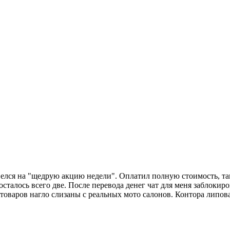
велся на "щедрую акцию недели". Оплатил полную стоимость, так
осталось всего две. После перевода денег чат для меня заблокир
оваров нагло слизаны с реальных мото салонов. Контора липовая,