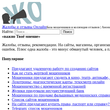
Ж
алобы и отзывы
О
нлайн
База мошенников и коллекция отзывов | Анони
Найти:
«важно
Твоё
мнение»
Жалобы, отзывы, рекомендации. На сайты, магазины, организа
ошибок. Плюс одна жалоба - это минус обманутый человек, а п
Популярное
Предлагают удаленную работу по созданию сайтов
Как не стать жертвой мошенников
Мошенники предлагают сходить в кино, театр, антикафе,
Лохотроны: диагностические карты, техосмотр онлайн
Мошенничество с временной регистрацией
Жулики придумали несуществующий банк
Мошенники по продаже фальшивых медицинских справо
Список сайтов мошенников
На сайте предлагают купить права, паспорт или справку
Telegram: список мошенников