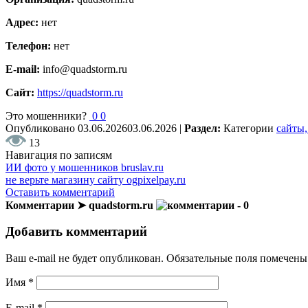
Адрес:
нет
Телефон:
нет
E-mail:
info@quadstorm.ru
Сайт:
https://quadstorm.ru
Это мошенники?
0
0
Опубликовано
03.06.2026
03.06.2026
|
Раздел:
Категории
сайты,
13
Навигация по записям
ИИ фото у мошенников bruslav.ru
не верьте магазину сайту ogpixelpay.ru
Оставить комментарий
Комментарии ➤ quadstorm.ru
- 0
Добавить комментарий
Ваш e-mail не будет опубликован.
Обязательные поля помечен
Имя
*
E-mail
*