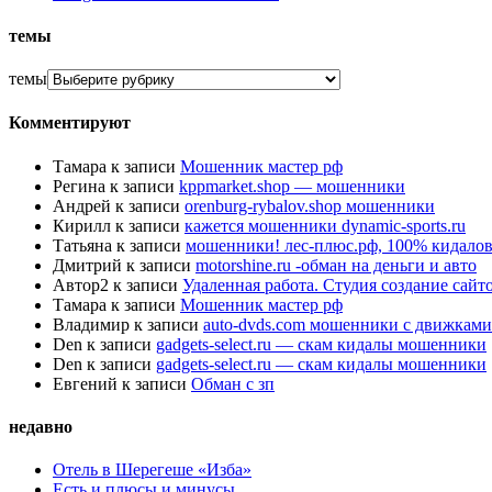
темы
темы
Комментируют
Тамара
к записи
Мошенник мастер рф
Регина
к записи
kppmarket.shop — мошенники
Андрей
к записи
orenburg-rybalov.shop мошенники
Кирилл
к записи
кажется мошенники dynamic-sports.ru
Татьяна
к записи
мошенники! лес-плюс.рф, 100% кидалов
Дмитрий
к записи
motorshine.ru -обман на деньги и авто
Автор2
к записи
Удаленная работа. Студия создание сай
Тамара
к записи
Мошенник мастер рф
Владимир
к записи
auto-dvds.com мошенники с движками
Den
к записи
gadgets-select.ru — скам кидалы мошенники
Den
к записи
gadgets-select.ru — скам кидалы мошенники
Евгений
к записи
Обман с зп
недавно
Отель в Шерегеше «Изба»
Есть и плюсы и минусы