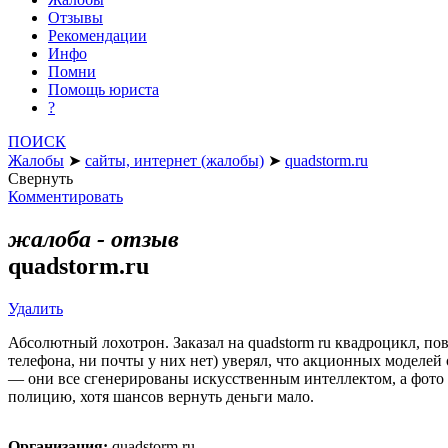
Отзывы
Рекомендации
Инфо
Помни
Помощь юриста
?
ПОИСК
Жалобы
➤
сайты, интернет (жалобы)
➤
quadstorm.ru
Свернуть
Комментировать
жалоба - отзыв
quadstorm.ru
Удалить
Абсолютный лохотрон. Заказал на quadstorm ru квадроцикл, по
телефона, ни почты у них нет) уверял, что акционных моделей 
— они все сгенерированы искусственным интеллектом, а фото т
полицию, хотя шансов вернуть деньги мало.
Организация:
quadstorm.ru