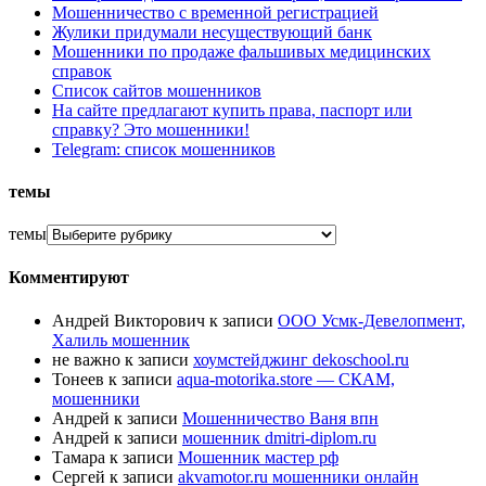
Мошенничество с временной регистрацией
Жулики придумали несуществующий банк
Мошенники по продаже фальшивых медицинских
справок
Список сайтов мошенников
На сайте предлагают купить права, паспорт или
справку? Это мошенники!
Telegram: список мошенников
темы
темы
Комментируют
Андрей Викторович
к записи
ООО Усмк-Девелопмент,
Халиль мошенник
не важно
к записи
хоумстейджинг dekoschool.ru
Тонеев
к записи
aqua-motorika.store — СКАМ,
мошенники
Андрей
к записи
Мошенничество Ваня впн
Андрей
к записи
мошенник dmitri-diplom.ru
Тамара
к записи
Мошенник мастер рф
Сергей
к записи
akvamotor.ru мошенники онлайн