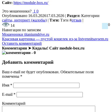
Сайт:
https://module-box.ru/
Это мошенники?
1
0
Опубликовано
16.03.2026
17.03.2026
|
Раздел:
Категории
сайты, интернет (жалобы)
|
Тэги:
Тэги
#
отзыв
|
0
14
Навигация по записям
Мошенники titaniumdrive.ru
Красивая картинка — пустой кошелек из-за listvennitsavsem.ru
Оставить комментарий
Комментарии ➤ Кидалы! Сайт module-box.ru
- 0
Добавить комментарий
Ваш e-mail не будет опубликован.
Обязательные поля
помечены
*
Имя
*
E-mail
*
Комментарий