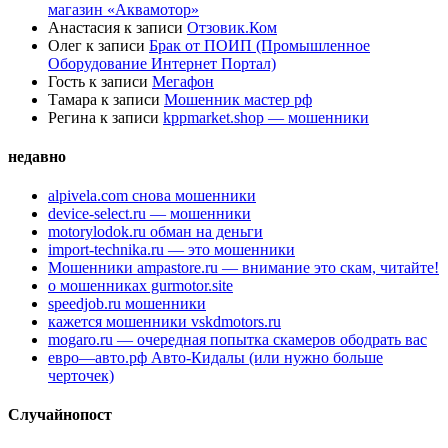
магазин «Аквамотор»
Анастасия
к записи
Отзовик.Ком
Олег
к записи
Брак от ПОИП (Промышленное
Оборудование Интернет Портал)
Гость
к записи
Мегафон
Тамара
к записи
Мошенник мастер рф
Регина
к записи
kppmarket.shop — мошенники
недавно
alpivela.com снова мошенники
device-select.ru — мошенники
motorylodok.ru обман на деньги
import-technika.ru — это мошенники
Мошенники ampastore.ru — внимание это скам, читайте!
о мошенниках gurmotor.site
speedjob.ru мошенники
кажется мошенники vskdmotors.ru
mogaro.ru — очередная попытка скамеров ободрать вас
евро—авто.рф Авто-Кидалы (или нужно больше
черточек)
Случайнопост