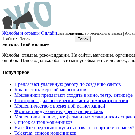
Ж
алобы и отзывы
О
нлайн
База мошенников и коллекция отзывов | Анони
Найти:
«важно
Твоё
мнение»
Жалобы, отзывы, рекомендации. На сайты, магазины, организа
ошибок. Плюс одна жалоба - это минус обманутый человек, а п
Популярное
Предлагают удаленную работу по созданию сайтов
Как не стать жертвой мошенников
Мошенники предлагают сходить в кино, театр, антикафе,
Лохотроны: диагностические карты, техосмотр онлайн
Мошенничество с временной регистрацией
Жулики придумали несуществующий банк
Мошенники по продаже фальшивых медицинских справо
Список сайтов мошенников
На сайте предлагают купить права, паспорт или справку
Telegram: список мошенников