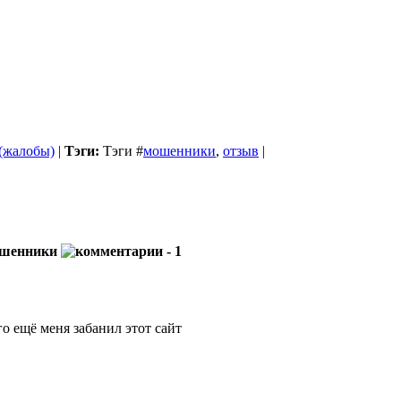
 (жалобы)
|
Тэги:
Тэги
#
мошенники
,
отзыв
|
мошенники
- 1
го ещё меня забанил этот сайт