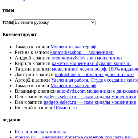
темы
темы
Комментируют
Тамара
к записи
Мошенник мастер рф
Регина
к записи
kppmarket.shop — мошенники
Андрей
к записи
orenburg-rybalov.shop мошенники
Кирилл
к записи
кажется мошенники dynamic-sports.ru
Татьяна
к записи
мошенники! лес-плюс.рф, 100% кидалов
Дмитрий
к записи
motorshine.ru -обман на деньги и авто
Автор2
к записи
Удаленная работа. Студия создание сай
Тамара
к записи
Мошенник мастер рф
Владимир
к записи
auto-dvds.com мошенники с движками
Den
к записи
gadgets-select.ru — скам кидалы мошенники
Den
к записи
gadgets-select.ru — скам кидалы мошенники
Евгений
к записи
Обман с зп
недавно
Есть и плюсы и минусы
mogaro.ru — очередная попытка скамеров ободрать вас