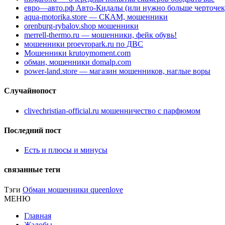
евро—авто.рф Авто-Кидалы (или нужно больше черточек
aqua-motorika.store — СКАМ, мошенники
orenburg-rybalov.shop мошенники
merrell-thermo.ru — мошенники, фейк обувь!
мошенники proevropark.ru по ДВС
Мошенники krutoymoment.com
обман, мошенники domalp.com
power-land.store — магазин мошенников, наглые воры
Случайнопост
clivechristian-official.ru мошенничество с парфюмом
Последний пост
Есть и плюсы и минусы
связанные теги
Тэги
Обман мошенники queenlove
МЕНЮ
Главная
Жалобы