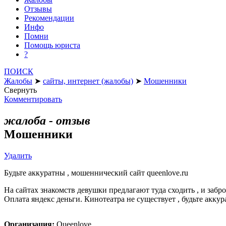
Отзывы
Рекомендации
Инфо
Помни
Помощь юриста
?
ПОИСК
Жалобы
➤
сайты, интернет (жалобы)
➤
Мошенники
Свернуть
Комментировать
жалоба - отзыв
Мошенники
Удалить
Будьте аккуратны , мошеннический сайт queenlove.ru
На сайтах знакомств девушки предлагают туда сходить , и заб
Оплата яндекс деньги. Кинотеатра не существует , будьте акку
Организация:
Queenlove