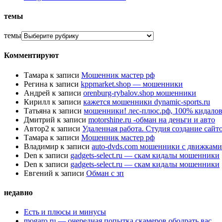
темы
темы
Комментируют
Тамара
к записи
Мошенник мастер рф
Регина
к записи
kppmarket.shop — мошенники
Андрей
к записи
orenburg-rybalov.shop мошенники
Кирилл
к записи
кажется мошенники dynamic-sports.ru
Татьяна
к записи
мошенники! лес-плюс.рф, 100% кидалов
Дмитрий
к записи
motorshine.ru -обман на деньги и авто
Автор2
к записи
Удаленная работа. Студия создание сай
Тамара
к записи
Мошенник мастер рф
Владимир
к записи
auto-dvds.com мошенники с движками
Den
к записи
gadgets-select.ru — скам кидалы мошенники
Den
к записи
gadgets-select.ru — скам кидалы мошенники
Евгений
к записи
Обман с зп
недавно
Есть и плюсы и минусы
mogaro.ru — очередная попытка скамеров ободрать вас