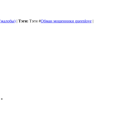
 (жалобы)
|
Тэги:
Тэги
#
Обман мошенники queenlove
|
ы
*