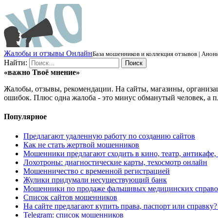
Ж
алобы и отзывы
О
нлайн
База мошенников и коллекция отзывов | Анони
Найти:
«важно
Твоё
мнение»
Жалобы, отзывы, рекомендации. На сайты, магазины, организа
ошибок. Плюс одна жалоба - это минус обманутый человек, а п
Популярное
Предлагают удаленную работу по созданию сайтов
Как не стать жертвой мошенников
Мошенники предлагают сходить в кино, театр, антикафе,
Лохотроны: диагностические карты, техосмотр онлайн
Мошенничество с временной регистрацией
Жулики придумали несуществующий банк
Мошенники по продаже фальшивых медицинских справо
Список сайтов мошенников
На сайте предлагают купить права, паспорт или справку
Telegram: список мошенников