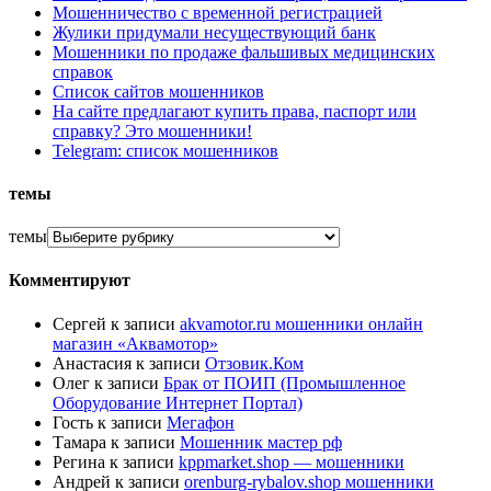
Мошенничество с временной регистрацией
Жулики придумали несуществующий банк
Мошенники по продаже фальшивых медицинских
справок
Список сайтов мошенников
На сайте предлагают купить права, паспорт или
справку? Это мошенники!
Telegram: список мошенников
темы
темы
Комментируют
Сергей
к записи
akvamotor.ru мошенники онлайн
магазин «Аквамотор»
Анастасия
к записи
Отзовик.Ком
Олег
к записи
Брак от ПОИП (Промышленное
Оборудование Интернет Портал)
Гость
к записи
Мегафон
Тамара
к записи
Мошенник мастер рф
Регина
к записи
kppmarket.shop — мошенники
Андрей
к записи
orenburg-rybalov.shop мошенники