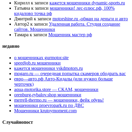
Кирилл
к записи
кажется мошенники dynamic-sports.ru
Татьяна
к записи
мошенники! лес-плюс.рф, 100%
кидалово точка рф
Дмитрий
к записи
motorshine.ru -обман на деньги и авто
Автор2
к записи
Удаленная работа. Студия создание
сайтов. Мошенники
Тамара
к записи
Мошенник мастер рф
недавно
о мошенниках gurmotor.site
speedjob.ru мошенники
кажется мошенники vskdmotors.ru
mogaro.ru — очередная попытка скамеров ободрать вас
евро—авто.рф Авто-Кидалы (или нужно больше
черточек)
aqua-motorika.store — СКАМ, мошенники
orenburg-rybalov.shop мошенники
merrell-thermo.ru — мошенники, фейк обувь!
мошенники proevropark.ru по ДВС
Мошенники krutoymoment.com
Случайнопост