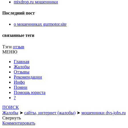
mixdrop.ru мошенники
Последний пост
о мошенниках gurmotor.site
связанные теги
Тэги
отзыв
МЕНЮ
Главная
Жалобы
Отзывы
Рекомендации
Инфо
Помни
Помощь юриста
?
ПОИСК
Жалобы
➤
сайты, интернет (жалобы)
➤
мошенники dvs-jobs.ru
Свернуть
Комментировать