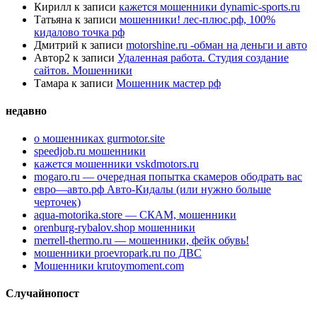
Кирилл
к записи
кажется мошенники dynamic-sports.ru
Татьяна
к записи
мошенники! лес-плюс.рф, 100%
кидалово точка рф
Дмитрий
к записи
motorshine.ru -обман на деньги и авто
Автор2
к записи
Удаленная работа. Студия создание
сайтов. Мошенники
Тамара
к записи
Мошенник мастер рф
недавно
о мошенниках gurmotor.site
speedjob.ru мошенники
кажется мошенники vskdmotors.ru
mogaro.ru — очередная попытка скамеров ободрать вас
евро—авто.рф Авто-Кидалы (или нужно больше
черточек)
aqua-motorika.store — СКАМ, мошенники
orenburg-rybalov.shop мошенники
merrell-thermo.ru — мошенники, фейк обувь!
мошенники proevropark.ru по ДВС
Мошенники krutoymoment.com
Случайнопост