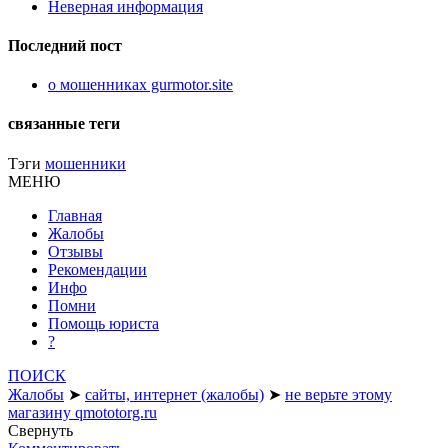
Неверная информация
Последний пост
о мошенниках gurmotor.site
связанные теги
Тэги
мошенники
МЕНЮ
Главная
Жалобы
Отзывы
Рекомендации
Инфо
Помни
Помощь юриста
?
ПОИСК
Жалобы
➤
сайты, интернет (жалобы)
➤
не верьте этому
магазину qmototorg.ru
Свернуть