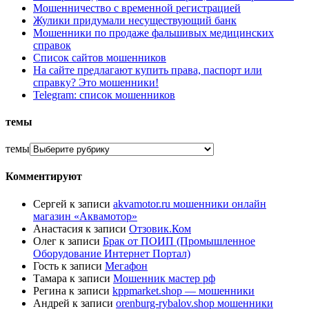
Мошенничество с временной регистрацией
Жулики придумали несуществующий банк
Мошенники по продаже фальшивых медицинских
справок
Список сайтов мошенников
На сайте предлагают купить права, паспорт или
справку? Это мошенники!
Telegram: список мошенников
темы
темы
Комментируют
Сергей
к записи
akvamotor.ru мошенники онлайн
магазин «Аквамотор»
Анастасия
к записи
Отзовик.Ком
Олег
к записи
Брак от ПОИП (Промышленное
Оборудование Интернет Портал)
Гость
к записи
Мегафон
Тамара
к записи
Мошенник мастер рф
Регина
к записи
kppmarket.shop — мошенники
Андрей
к записи
orenburg-rybalov.shop мошенники