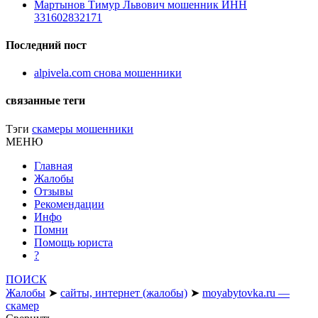
Мартынов Тимур Львович мошенник ИНН
331602832171
Последний пост
alpivela.com снова мошенники
связанные теги
Тэги
скамеры мошенники
МЕНЮ
Главная
Жалобы
Отзывы
Рекомендации
Инфо
Помни
Помощь юриста
?
ПОИСК
Жалобы
➤
сайты, интернет (жалобы)
➤
moyabytovka.ru —
скамер