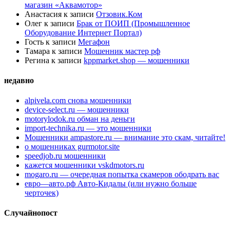
магазин «Аквамотор»
Анастасия
к записи
Отзовик.Ком
Олег
к записи
Брак от ПОИП (Промышленное
Оборудование Интернет Портал)
Гость
к записи
Мегафон
Тамара
к записи
Мошенник мастер рф
Регина
к записи
kppmarket.shop — мошенники
недавно
alpivela.com снова мошенники
device-select.ru — мошенники
motorylodok.ru обман на деньги
import-technika.ru — это мошенники
Мошенники ampastore.ru — внимание это скам, читайте!
о мошенниках gurmotor.site
speedjob.ru мошенники
кажется мошенники vskdmotors.ru
mogaro.ru — очередная попытка скамеров ободрать вас
евро—авто.рф Авто-Кидалы (или нужно больше
черточек)
Случайнопост