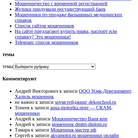
Мошенничество с временной регистрацией
Жулики придумали несуществующий банк
Мошенники по продаже фальшивых медицинских
справок
Список сайтов мошенников
На сайте предлагают купить права, паспорт или
справку? Это мошенники!
Telegram: список мошенников
темы
темы
Комментируют
Андрей Викторович
к записи
ООО Усмк-Девелопмент,
Халиль мошенник
не важно
к записи
хоумстейджинг dekoschool.ru
Тонеев
к записи
aqua-motorika.store — СКАМ,
мошенники
Андрей
к записи
Мошенничество Ваня впн
Андрей
к записи
мошенник dmitri-diplom.ru
Тамара
к записи
Мошенник мастер рф
Сергей
к записи
akvamotor.ru мошенники онлайн