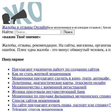
Ж
алобы и отзывы
О
нлайн
База мошенников и коллекция отзывов | Анони
Найти:
«важно
Твоё
мнение»
Жалобы, отзывы, рекомендации. На сайты, магазины, организа
ошибок. Плюс одна жалоба - это минус обманутый человек, а п
Популярное
Предлагают удаленную работу по созданию сайтов
Как не стать жертвой мошенников
Мошенники предлагают сходить в кино, театр, антикафе,
Лохотроны: диагностические карты, техосмотр онлайн
Мошенничество с временной регистрацией
Жулики придумали несуществующий банк
Мошенники по продаже фальшивых медицинских справо
Список сайтов мошенников
На сайте предлагают купить права, паспорт или справку
Telegram: список мошенников