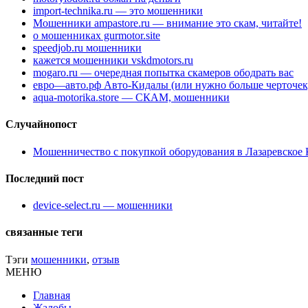
import-technika.ru — это мошенники
Мошенники ampastore.ru — внимание это скам, читайте!
о мошенниках gurmotor.site
speedjob.ru мошенники
кажется мошенники vskdmotors.ru
mogaro.ru — очередная попытка скамеров ободрать вас
евро—авто.рф Авто-Кидалы (или нужно больше черточек
aqua-motorika.store — СКАМ, мошенники
Случайнопост
Мошенничество с покупкой оборудования в Лазаревское 
Последний пост
device-select.ru — мошенники
связанные теги
Тэги
мошенники
,
отзыв
МЕНЮ
Главная
Жалобы