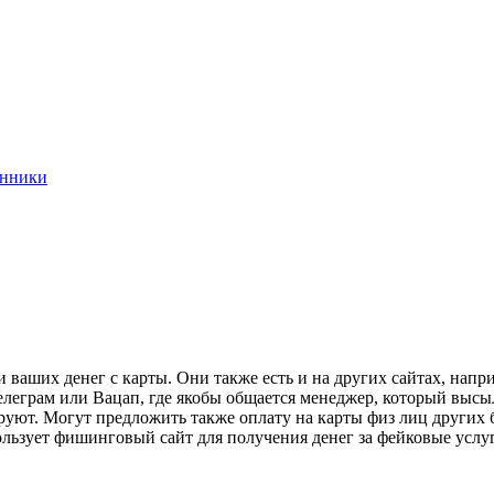
енники
жи ваших денег с карты. Они также есть и на других сайтах, нап
елеграм или Вацап, где якобы общается менеджер, который высы
кируют. Могут предложить также оплату на карты физ лиц других
ользует фишинговый сайт для получения денег за фейковые услу