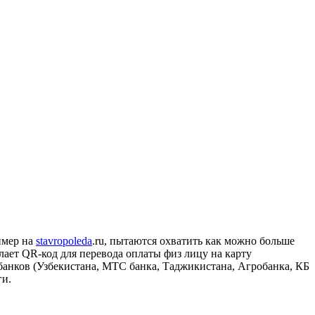
ример на
stavropoleda
.ru, пытаются охватить как можно больше
лает QR-код для перевода оплаты физ лицу на карту
 банков (Узбекистана, МТС банка, Таджикистана, Агробанка, КБ
ги.