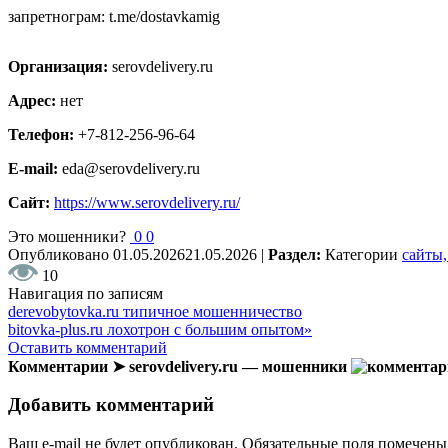
запретнограм: t.me/dostavkamig
Организация:
serovdelivery.ru
Адрес:
нет
Телефон:
+7-812-256-96-64
E-mail:
eda@serovdelivery.ru
Сайт:
https://www.serovdelivery.ru/
Это мошенники?
0
0
Опубликовано
01.05.2026
21.05.2026
|
Раздел:
Категории
сайты,
10
Навигация по записям
derevobytovka.ru типичное мошенничество
bitovka-plus.ru лохотрон с большим опытом»
Оставить комментарий
Комментарии ➤ serovdelivery.ru — мошенники
Добавить комментарий
Ваш e-mail не будет опубликован.
Обязательные поля помечен