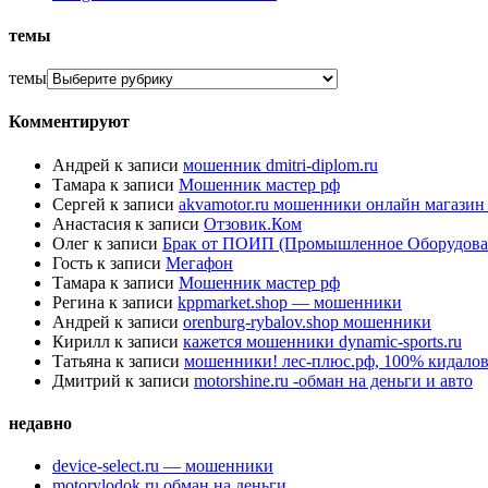
темы
темы
Комментируют
Андрей
к записи
мошенник dmitri-diplom.ru
Тамара
к записи
Мошенник мастер рф
Сергей
к записи
akvamotor.ru мошенники онлайн магази
Анастасия
к записи
Отзовик.Ком
Олег
к записи
Брак от ПОИП (Промышленное Оборудова
Гость
к записи
Мегафон
Тамара
к записи
Мошенник мастер рф
Регина
к записи
kppmarket.shop — мошенники
Андрей
к записи
orenburg-rybalov.shop мошенники
Кирилл
к записи
кажется мошенники dynamic-sports.ru
Татьяна
к записи
мошенники! лес-плюс.рф, 100% кидалов
Дмитрий
к записи
motorshine.ru -обман на деньги и авто
недавно
device-select.ru — мошенники
motorylodok.ru обман на деньги