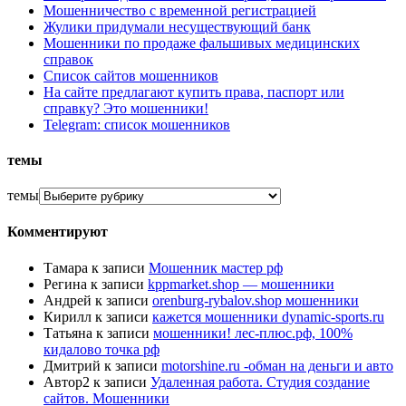
Мошенничество с временной регистрацией
Жулики придумали несуществующий банк
Мошенники по продаже фальшивых медицинских
справок
Список сайтов мошенников
На сайте предлагают купить права, паспорт или
справку? Это мошенники!
Telegram: список мошенников
темы
темы
Комментируют
Тамара
к записи
Мошенник мастер рф
Регина
к записи
kppmarket.shop — мошенники
Андрей
к записи
orenburg-rybalov.shop мошенники
Кирилл
к записи
кажется мошенники dynamic-sports.ru
Татьяна
к записи
мошенники! лес-плюс.рф, 100%
кидалово точка рф
Дмитрий
к записи
motorshine.ru -обман на деньги и авто
Автор2
к записи
Удаленная работа. Студия создание
сайтов. Мошенники