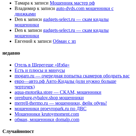
Тамара
к записи
Мошенник мастер рф
Владимир
к записи
auto-dvds.com мошенники с
движками
Den
к записи
gadgets-select.ru — скам кидалы
мошенники
Den
к записи
gadgets-select.ru — скам кидалы
мошенники
Евгений
к записи
Обман с зп
недавно
Отель в Шерегеше «Изба»
Есть и плюсы и минусы
mogaro.ru — очередная попытка скамеров ободрать вас
евро—авто.рф Авто-Кидалы (или нужно больше
черточек)
aqua-motorika.store — СКАМ, мошенники
orenburg-rybalov.shop мошенники
merrell-thermo.ru — мошенники, фейк обувь!
мошенники proevropark.ru по ДВС
Мошенники krutoymoment.com
обман, мошенники domalp.com
Случайнопост