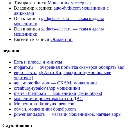
Тамара
к записи
Мошенник мастер рф
Владимир
к записи
auto-dvds.com мошенники с
движками
Den
к записи
gadgets-select.ru — скам кидалы
мошенники
Den
к записи
gadgets-select.ru — скам кидалы
мошенники
Евгений
к записи
Обман с зп
недавно
Есть и плюсы и минусы
mogaro.ru — очередная попытка скамеров ободрать вас
евро—авто.рф Авто-Кидалы (или нужно больше
черточек)
aqua-motorika.store — СКАМ, мошенники
orenburg-rybalov.shop мошенники
merrell-thermo.ru — мошенники, фейк обувь!
мошенники proevropark.ru по ДВС
Мошенники krutoymoment.com
обман, мошенники domalp.com
power-land.store — магазин мошенников, наглые воры
Случайнопост