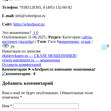
Телефон:
79385128305, 8 (495) 132-60-92
E-mail:
info@wheelpost.ru
Сайт:
https://wheelpost.ru/
Это мошенники?
1
0
Опубликовано
11.06.2025
|
Раздел:
Категории
сайты,
интернет (жалобы)
|
Тэги:
Тэги
#
мошенники
,
отзыв
|
0
29
Навигация по записям
ekipirovkapro.ru — СКАМ! МОШЕННИКИ!
vesem-autoimport.ru — мошенники
Оставить комментарий
Комментарии ➤ wheelpost.ru внимание мошенники!
- 0
Добавить комментарий
Ваш e-mail не будет опубликован.
Обязательные поля
помечены
*
Имя
*