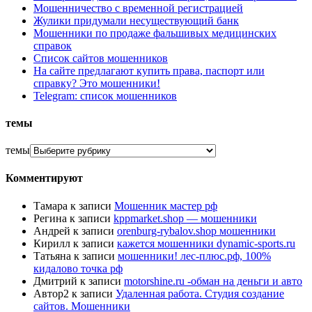
Мошенничество с временной регистрацией
Жулики придумали несуществующий банк
Мошенники по продаже фальшивых медицинских
справок
Список сайтов мошенников
На сайте предлагают купить права, паспорт или
справку? Это мошенники!
Telegram: список мошенников
темы
темы
Комментируют
Тамара
к записи
Мошенник мастер рф
Регина
к записи
kppmarket.shop — мошенники
Андрей
к записи
orenburg-rybalov.shop мошенники
Кирилл
к записи
кажется мошенники dynamic-sports.ru
Татьяна
к записи
мошенники! лес-плюс.рф, 100%
кидалово точка рф
Дмитрий
к записи
motorshine.ru -обман на деньги и авто
Автор2
к записи
Удаленная работа. Студия создание
сайтов. Мошенники