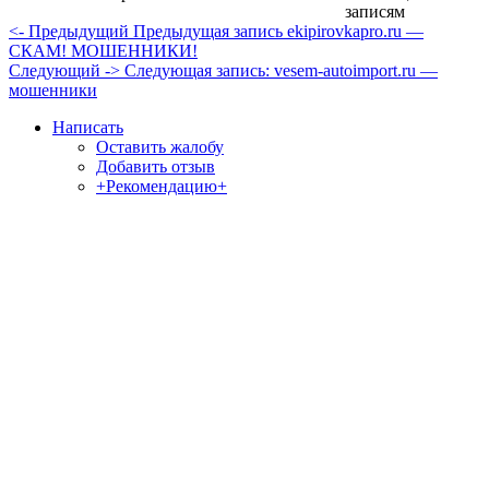
записям
<- Предыдущий
Предыдущая запись
ekipirovkapro.ru —
СКАМ! МОШЕННИКИ!
Следующий ->
Следующая запись:
vesem-autoimport.ru —
мошенники
Написать
Оставить жалобу
Добавить отзыв
+Рекомендацию+
Отзывы и жалобы на сайты, магазины, организации,
учреждения, сервисы и различные структуры.
Комментируйте, помогите людям избежать Ваших ошибок.