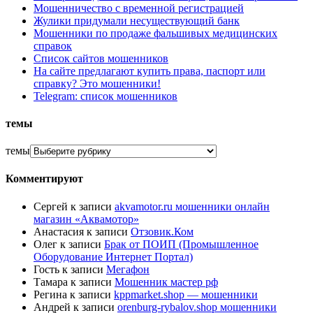
Мошенничество с временной регистрацией
Жулики придумали несуществующий банк
Мошенники по продаже фальшивых медицинских
справок
Список сайтов мошенников
На сайте предлагают купить права, паспорт или
справку? Это мошенники!
Telegram: список мошенников
темы
темы
Комментируют
Сергей
к записи
akvamotor.ru мошенники онлайн
магазин «Аквамотор»
Анастасия
к записи
Отзовик.Ком
Олег
к записи
Брак от ПОИП (Промышленное
Оборудование Интернет Портал)
Гость
к записи
Мегафон
Тамара
к записи
Мошенник мастер рф
Регина
к записи
kppmarket.shop — мошенники
Андрей
к записи
orenburg-rybalov.shop мошенники