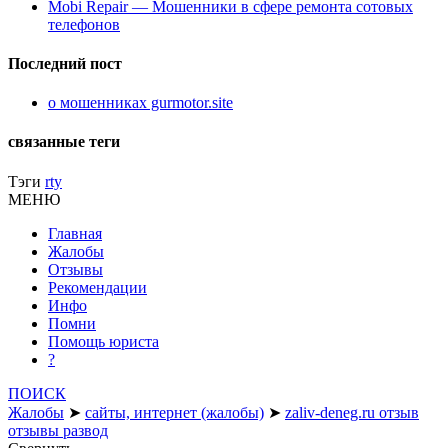
Mobi Repair — Мошенники в сфере ремонта сотовых
телефонов
Последний пост
о мошенниках gurmotor.site
связанные теги
Тэги
rty
МЕНЮ
Главная
Жалобы
Отзывы
Рекомендации
Инфо
Помни
Помощь юриста
?
ПОИСК
Жалобы
➤
сайты, интернет (жалобы)
➤
zaliv-deneg.ru отзыв
отзывы развод