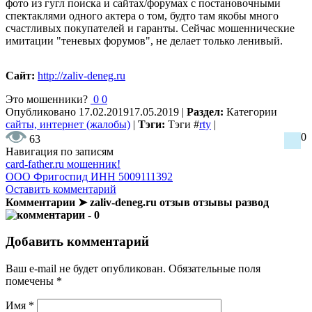
фото из гугл поиска и сайтах/форумах с постановочными
спектаклями одного актера о том, будто там якобы много
счастливых покупателей и гаранты. Сейчас мошеннические
имитации "теневых форумов", не делает только ленивый.
Сайт:
http://zaliv-deneg.ru
Это мошенники?
0
0
Опубликовано
17.02.2019
17.05.2019
|
Раздел:
Категории
сайты, интернет (жалобы)
|
Тэги:
Тэги
#
rty
|
0
63
Навигация по записям
card-father.ru мошенник!
ООО Фригоспид ИНН 5009111392
Оставить комментарий
Комментарии ➤ zaliv-deneg.ru отзыв отзывы развод
- 0
Добавить комментарий
Ваш e-mail не будет опубликован.
Обязательные поля
помечены
*
Имя
*