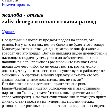
Свернуть
Комментировать
жалоба - отзыв
zaliv-deneg.ru отзыв отзывы развод
Удалить
Все форумы на которых продают поддел на словах, это
развод. Ни у кого из них нет, не было и не будет этого товара.
Максимум фото настоящих денег, которые они фоткают и
говорят что это поддел. Вот как выглядят видео демонстрации
настоящего поддела у тех, у кого он действительно есть в
наличии => http://print-finans.pw любой кто называет себя
продавцом чего-либо, но не может вот так вот наглядно
доказать, что у него это есть и оно существует и работает, тот
мошенник. А сфоткать мамину зарплату и сказать что это
фальш, сомнительное доказательство, не так ли?
Вся блевотина про настоящий принт финанс print-
finans@keemail.me пишется ублюдочными и завистливыми
паразитами "конкурентами" (если к ним применимо вообще
слово конкурент). Сам факт существования настоящего принт
финанс ставит крест на их тупорылых мошеннических
разводах, построенных на использовании ворованных видео,