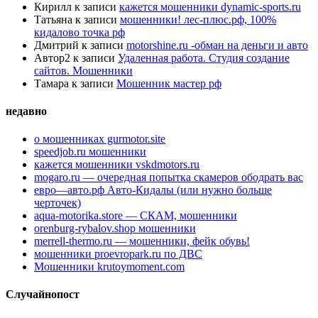
Кирилл
к записи
кажется мошенники dynamic-sports.ru
Татьяна
к записи
мошенники! лес-плюс.рф, 100%
кидалово точка рф
Дмитрий
к записи
motorshine.ru -обман на деньги и авто
Автор2
к записи
Удаленная работа. Студия создание
сайтов. Мошенники
Тамара
к записи
Мошенник мастер рф
недавно
о мошенниках gurmotor.site
speedjob.ru мошенники
кажется мошенники vskdmotors.ru
mogaro.ru — очередная попытка скамеров ободрать вас
евро—авто.рф Авто-Кидалы (или нужно больше
черточек)
aqua-motorika.store — СКАМ, мошенники
orenburg-rybalov.shop мошенники
merrell-thermo.ru — мошенники, фейк обувь!
мошенники proevropark.ru по ДВС
Мошенники krutoymoment.com
Случайнопост