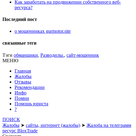
Как заработать на продвижении собственного веб-
ресурса?
Последний пост
о мошенниках gurmotor.site
связанные теги
Тэги
обманщики
,
Разводилы.
,
сайт-мошенник
МЕНЮ
Главная
Жалобы
Отзывы
Рекомендации
Инфо
Помни
Помощь юриста
?
ПОИСК
Жалобы
➤
сайты, интернет (жалобы)
➤
Жалоба на телеграмм
ресурс BloxTrade