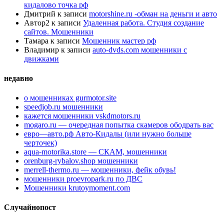
кидалово точка рф
Дмитрий
к записи
motorshine.ru -обман на деньги и авто
Автор2
к записи
Удаленная работа. Студия создание
сайтов. Мошенники
Тамара
к записи
Мошенник мастер рф
Владимир
к записи
auto-dvds.com мошенники с
движками
недавно
о мошенниках gurmotor.site
speedjob.ru мошенники
кажется мошенники vskdmotors.ru
mogaro.ru — очередная попытка скамеров ободрать вас
евро—авто.рф Авто-Кидалы (или нужно больше
черточек)
aqua-motorika.store — СКАМ, мошенники
orenburg-rybalov.shop мошенники
merrell-thermo.ru — мошенники, фейк обувь!
мошенники proevropark.ru по ДВС
Мошенники krutoymoment.com
Случайнопост