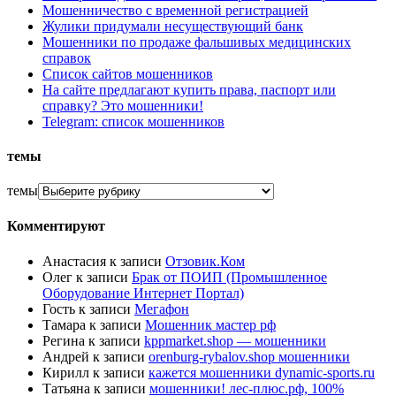
Мошенничество с временной регистрацией
Жулики придумали несуществующий банк
Мошенники по продаже фальшивых медицинских
справок
Список сайтов мошенников
На сайте предлагают купить права, паспорт или
справку? Это мошенники!
Telegram: список мошенников
темы
темы
Комментируют
Анастасия
к записи
Отзовик.Ком
Олег
к записи
Брак от ПОИП (Промышленное
Оборудование Интернет Портал)
Гость
к записи
Мегафон
Тамара
к записи
Мошенник мастер рф
Регина
к записи
kppmarket.shop — мошенники
Андрей
к записи
orenburg-rybalov.shop мошенники
Кирилл
к записи
кажется мошенники dynamic-sports.ru
Татьяна
к записи
мошенники! лес-плюс.рф, 100%