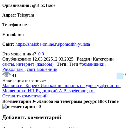
Организация:
@BloxTrade
Адрес:
Telegram
Телефон:
нет
E-mail:
нет
Сайт:
https://zhaloba-online.ru/pomoshh-yurista
Это мошенники?
0
0
Опубликовано
12.03.2025
12.03.2025
|
Раздел:
Категории
сайты, интернет (жалобы)
|
Тэги:
Тэги
#
обманщики
,
Разводилы.
,
сайт-мошенник
|
0
41
Навигация по записям
Машина из Кореи? Или как не попасть на удочку аферистов
Мошенники ИП Рудницкий А.В. speterburga.ru
Оставить комментарий
Комментарии ➤ Жалоба на телеграмм ресурс BloxTrade
- 0
Добавить комментарий