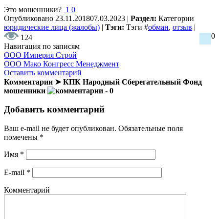
Это мошенники?
1
0
Опубликовано
23.11.2018
07.03.2023
|
Раздел:
Категории
юридические лица (жалобы)
|
Тэги:
Тэги
#
обман
,
отзыв
|
0
124
Навигация по записям
ООО Империя Строй
ООО Мако Конгресс Менеджмент
Оставить комментарий
Комментарии ➤ КПК Народный Сберегательный Фонд
мошенники
- 0
Добавить комментарий
Ваш e-mail не будет опубликован.
Обязательные поля
помечены
*
Имя
*
E-mail
*
Комментарий