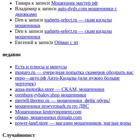
Тамара
к записи
Мошенник мастер рф
Владимир
к записи
auto-dvds.com мошенники с
движками
Den
к записи
gadgets-select.ru — скам кидалы
мошенники
Den
к записи
gadgets-select.ru — скам кидалы
мошенники
Евгений
к записи
Обман с зп
недавно
Есть и плюсы и минусы
mogaro.ru — очередная попытка скамеров ободрать вас
евро—авто.рф Авто-Кидалы (или нужно больше
черточек)
aqua-motorika.store — СКАМ, мошенники
orenburg-rybalov.shop мошенники
merrell-thermo.ru — мошенники, фейк обувь!
мошенники proevropark.ru по ДВС
Мошенники krutoymoment.com
обман, мошенники domalp.com
power-land.store — магазин мошенников, наглые воры
Случайнопост