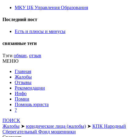
МКУ ЦБ Управления Образования
Последний пост
Есть и плюсы и минусы
связанные теги
Тэги
обман
,
отзыв
МЕНЮ
Главная
Жалобы
Отзывы
Рекомендации
Инфо
Помни
Помощь юриста
?
ПОИСК
Жалобы
➤
юридические лица (жалобы)
➤
КПК Народный
Сберегательный Фонд мошенники