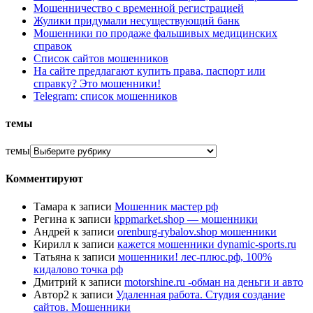
Мошенничество с временной регистрацией
Жулики придумали несуществующий банк
Мошенники по продаже фальшивых медицинских
справок
Список сайтов мошенников
На сайте предлагают купить права, паспорт или
справку? Это мошенники!
Telegram: список мошенников
темы
темы
Комментируют
Тамара
к записи
Мошенник мастер рф
Регина
к записи
kppmarket.shop — мошенники
Андрей
к записи
orenburg-rybalov.shop мошенники
Кирилл
к записи
кажется мошенники dynamic-sports.ru
Татьяна
к записи
мошенники! лес-плюс.рф, 100%
кидалово точка рф
Дмитрий
к записи
motorshine.ru -обман на деньги и авто
Автор2
к записи
Удаленная работа. Студия создание
сайтов. Мошенники