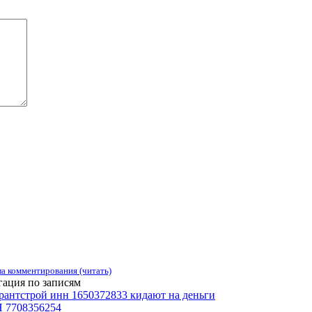
а комментирования (читать)
ация по записям
рантстрой инн 1650372833 кидают на деньги
7708356254