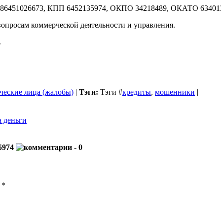
1186451026673, КПП 6452135974, ОКПО 34218489, ОКАТО 6340
опросам коммерческой деятельности и управления.
.
ческие лица (жалобы)
|
Тэги:
Тэги
#
кредиты
,
мошенники
|
а деньги
5974
- 0
ы
*