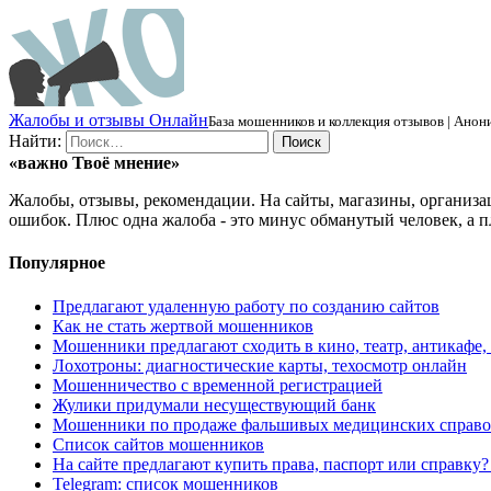
Ж
алобы и отзывы
О
нлайн
База мошенников и коллекция отзывов | Анони
Найти:
«важно
Твоё
мнение»
Жалобы, отзывы, рекомендации. На сайты, магазины, организа
ошибок. Плюс одна жалоба - это минус обманутый человек, а п
Популярное
Предлагают удаленную работу по созданию сайтов
Как не стать жертвой мошенников
Мошенники предлагают сходить в кино, театр, антикафе,
Лохотроны: диагностические карты, техосмотр онлайн
Мошенничество с временной регистрацией
Жулики придумали несуществующий банк
Мошенники по продаже фальшивых медицинских справо
Список сайтов мошенников
На сайте предлагают купить права, паспорт или справку
Telegram: список мошенников