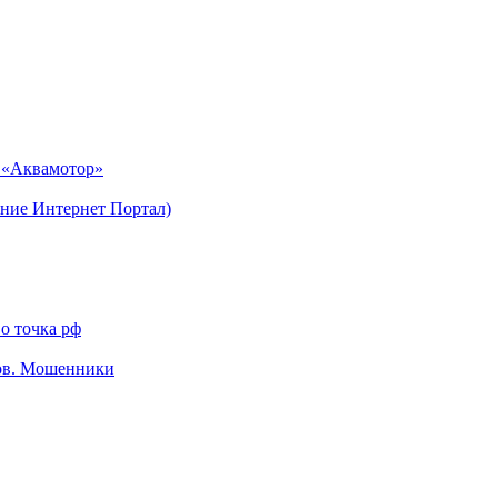
н «Аквамотор»
ние Интернет Портал)
о точка рф
тов. Мошенники