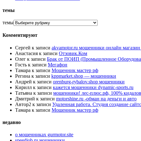
темы
темы
Комментируют
Сергей
к записи
akvamotor.ru мошенники онлайн магази
Анастасия
к записи
Отзовик.Ком
Олег
к записи
Брак от ПОИП (Промышленное Оборудова
Гость
к записи
Мегафон
Тамара
к записи
Мошенник мастер рф
Регина
к записи
kppmarket.shop — мошенники
Андрей
к записи
orenburg-rybalov.shop мошенники
Кирилл
к записи
кажется мошенники dynamic-sports.ru
Татьяна
к записи
мошенники! лес-плюс.рф, 100% кидалов
Дмитрий
к записи
motorshine.ru -обман на деньги и авто
Автор2
к записи
Удаленная работа. Студия создание сай
Тамара
к записи
Мошенник мастер рф
недавно
о мошенниках gurmotor.site
speedjob.ru мошенники