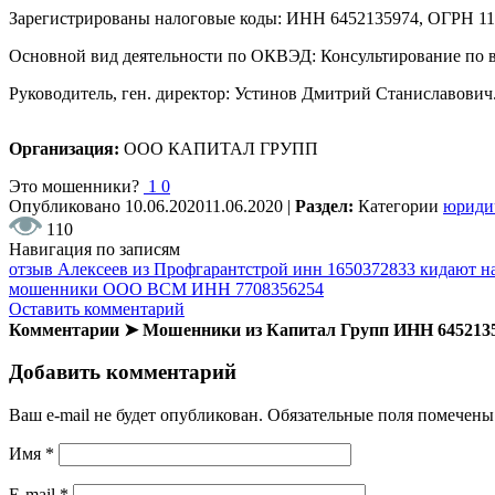
Зарегистрированы налоговые коды: ИНН 6452135974, ОГРН 
Основной вид деятельности по ОКВЭД: Консультирование по в
Руководитель, ген. директор: Устинов Дмитрий Станиславович
Организация:
ООО КАПИТАЛ ГРУПП
Это мошенники?
1
0
Опубликовано
10.06.2020
11.06.2020
|
Раздел:
Категории
юриди
110
Навигация по записям
отзыв Алексеев из Профгарантстрой инн 1650372833 кидают н
мошенники ООО ВСМ ИНН 7708356254
Оставить комментарий
Комментарии ➤ Мошенники из Капитал Групп ИНН 645213
Добавить комментарий
Ваш e-mail не будет опубликован.
Обязательные поля помечен
Имя
*
E-mail
*