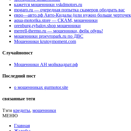
кажется мошенники vskdmotors.ru
mogaro.ru — очередная попытка скамеров ободрать вас
евро—авто.рф Авто-Кидалы (или нужно больше черточек
aqua-motorika.store — СКАМ, мошенники
orenburg-rybalov.shop мошенники
merrell-thermo.ru — мошенники, фейк обувь!
мошенники proevropark.ru по ДВС
Мошенники krutoymoment.com
Случайнопост
Мошенники АН мойквадрат.рф
Последний пост
о мошенниках gurmotor.site
связанные теги
Тэги
кредиты
,
мошенники
МЕНЮ
Главная
Жалобы