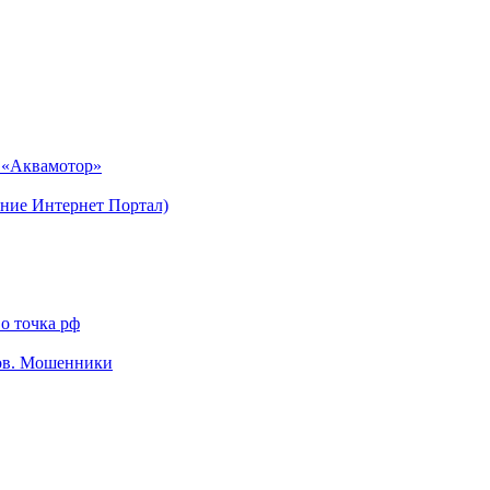
н «Аквамотор»
ние Интернет Портал)
о точка рф
тов. Мошенники