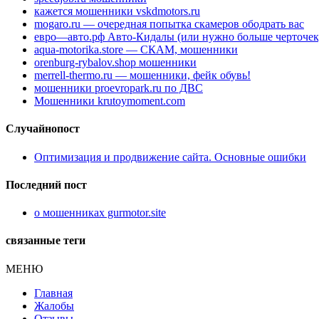
кажется мошенники vskdmotors.ru
mogaro.ru — очередная попытка скамеров ободрать вас
евро—авто.рф Авто-Кидалы (или нужно больше черточек
aqua-motorika.store — СКАМ, мошенники
orenburg-rybalov.shop мошенники
merrell-thermo.ru — мошенники, фейк обувь!
мошенники proevropark.ru по ДВС
Мошенники krutoymoment.com
Случайнопост
Оптимизация и продвижение сайта. Основные ошибки
Последний пост
о мошенниках gurmotor.site
связанные теги
МЕНЮ
Главная
Жалобы
Отзывы