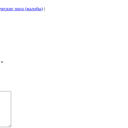
ческие лица (жалобы)
|
ы
*