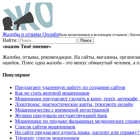
Ж
алобы и отзывы
О
нлайн
База мошенников и коллекция отзывов | Анони
Найти:
«важно
Твоё
мнение»
Жалобы, отзывы, рекомендации. На сайты, магазины, организа
ошибок. Плюс одна жалоба - это минус обманутый человек, а п
Популярное
Предлагают удаленную работу по созданию сайтов
Как не стать жертвой мошенников
Мошенники предлагают сходить в кино, театр, антикафе,
Лохотроны: диагностические карты, техосмотр онлайн
Мошенничество с временной регистрацией
Жулики придумали несуществующий банк
Мошенники по продаже фальшивых медицинских справо
Список сайтов мошенников
На сайте предлагают купить права, паспорт или справку
Telegram: список мошенников