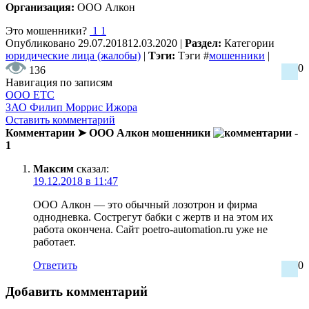
Организация:
ООО Алкон
Это мошенники?
1
1
Опубликовано
29.07.2018
12.03.2020
|
Раздел:
Категории
юридические лица (жалобы)
|
Тэги:
Тэги
#
мошенники
|
0
136
Навигация по записям
ООО ЕТС
ЗАО Филип Моррис Ижора
Оставить комментарий
Комментарии ➤ ООО Алкон мошенники
-
1
Максим
сказал:
19.12.2018 в 11:47
ООО Алкон — это обычный лозотрон и фирма
однодневка. Сострегут бабки с жертв и на этом их
работа окончена. Сайт poetro-automation.ru уже не
работает.
Ответить
0
Добавить комментарий