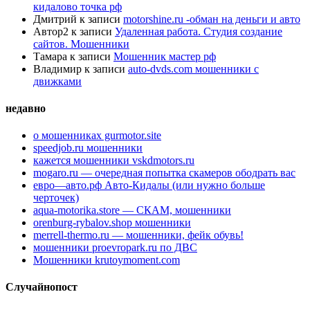
кидалово точка рф
Дмитрий
к записи
motorshine.ru -обман на деньги и авто
Автор2
к записи
Удаленная работа. Студия создание
сайтов. Мошенники
Тамара
к записи
Мошенник мастер рф
Владимир
к записи
auto-dvds.com мошенники с
движками
недавно
о мошенниках gurmotor.site
speedjob.ru мошенники
кажется мошенники vskdmotors.ru
mogaro.ru — очередная попытка скамеров ободрать вас
евро—авто.рф Авто-Кидалы (или нужно больше
черточек)
aqua-motorika.store — СКАМ, мошенники
orenburg-rybalov.shop мошенники
merrell-thermo.ru — мошенники, фейк обувь!
мошенники proevropark.ru по ДВС
Мошенники krutoymoment.com
Случайнопост