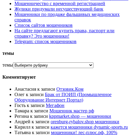
Мошенничество с временной регистрацией
Жулики придумали несуществующий банк
Мошенники по продаже фальшивых медицинских
справок
Список сайтов мошенников
На сайте предлагают купить права, паспорт или
справку? Это мошенники!
Telegram: список мошенников
темы
темы
Комментируют
Анастасия
к записи
Отзовик.Ком
Олег
к записи
Брак от ПОИП (Промышленное
Оборудование Интернет Портал)
Гость
к записи
Мегафон
Тамара
к записи
Мошенник мастер рф
Регина
к записи
kppmarket.shop — мошенники
Андрей
к записи
orenburg-rybalov.shop мошенники
Кирилл
к записи
кажется мошенники dynamic-sports.ru
Татьяна
к записи
мошенники! лес-плюс.рф, 100%