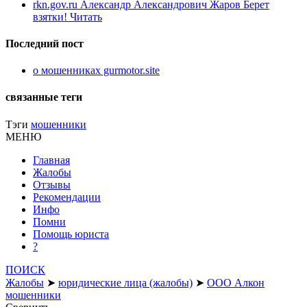
rkn.gov.ru Александр Александрович Жаров Берет
взятки! Читать
Последний пост
о мошенниках gurmotor.site
связанные теги
Тэги
мошенники
МЕНЮ
Главная
Жалобы
Отзывы
Рекомендации
Инфо
Помни
Помощь юриста
?
ПОИСК
Жалобы
➤
юридические лица (жалобы)
➤
ООО Алкон
мошенники