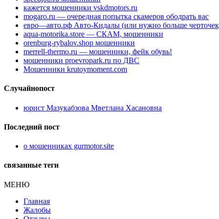
кажется мошенники vskdmotors.ru
mogaro.ru — очередная попытка скамеров ободрать вас
евро—авто.рф Авто-Кидалы (или нужно больше черточек
aqua-motorika.store — СКАМ, мошенники
orenburg-rybalov.shop мошенники
merrell-thermo.ru — мошенники, фейк обувь!
мошенники proevropark.ru по ДВС
Мошенники krutoymoment.com
Случайнопост
юрист Мазукабзова Мветлана Хасановна
Последний пост
о мошенниках gurmotor.site
связанные теги
МЕНЮ
Главная
Жалобы
Отзывы