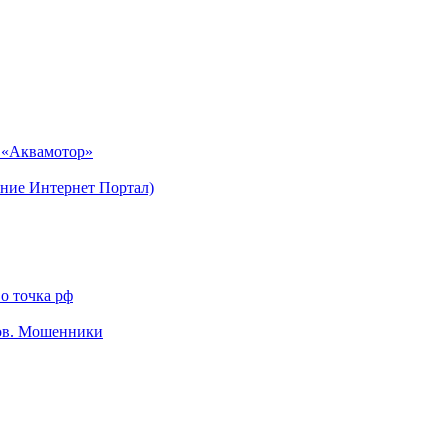
н «Аквамотор»
ние Интернет Портал)
о точка рф
тов. Мошенники