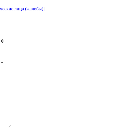
ческие лица (жалобы)
|
 0
ы
*