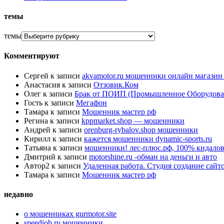
темы
темы
Комментируют
Сергей
к записи
akvamotor.ru мошенники онлайн магази
Анастасия
к записи
Отзовик.Ком
Олег
к записи
Брак от ПОИП (Промышленное Оборудова
Гость
к записи
Мегафон
Тамара
к записи
Мошенник мастер рф
Регина
к записи
kppmarket.shop — мошенники
Андрей
к записи
orenburg-rybalov.shop мошенники
Кирилл
к записи
кажется мошенники dynamic-sports.ru
Татьяна
к записи
мошенники! лес-плюс.рф, 100% кидалов
Дмитрий
к записи
motorshine.ru -обман на деньги и авто
Автор2
к записи
Удаленная работа. Студия создание сай
Тамара
к записи
Мошенник мастер рф
недавно
о мошенниках gurmotor.site
speedjob.ru мошенники