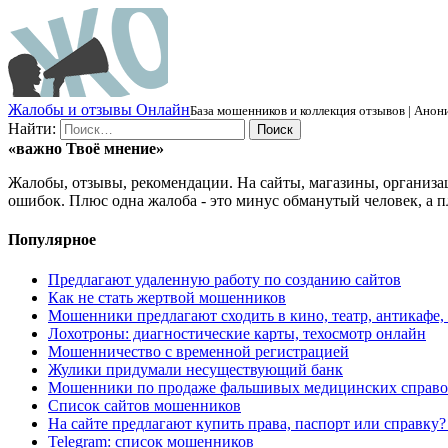
Ж
алобы и отзывы
О
нлайн
База мошенников и коллекция отзывов | Анони
Найти:
«важно
Твоё
мнение»
Жалобы, отзывы, рекомендации. На сайты, магазины, организа
ошибок. Плюс одна жалоба - это минус обманутый человек, а п
Популярное
Предлагают удаленную работу по созданию сайтов
Как не стать жертвой мошенников
Мошенники предлагают сходить в кино, театр, антикафе,
Лохотроны: диагностические карты, техосмотр онлайн
Мошенничество с временной регистрацией
Жулики придумали несуществующий банк
Мошенники по продаже фальшивых медицинских справо
Список сайтов мошенников
На сайте предлагают купить права, паспорт или справку
Telegram: список мошенников