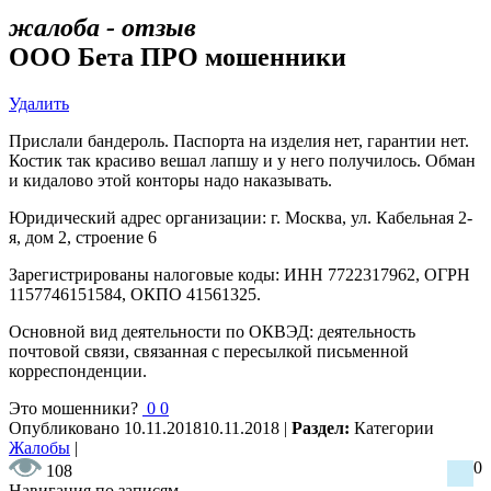
жалоба - отзыв
ООО Бета ПРО мошенники
Удалить
Прислали бандероль. Паспорта на изделия нет, гарантии нет.
Костик так красиво вешал лапшу и у него получилось. Обман
и кидалово этой конторы надо наказывать.
Юридический адрес организации: г. Москва, ул. Кабельная 2-
я, дом 2, строение 6
Зарегистрированы налоговые коды: ИНН 7722317962, ОГРН
1157746151584, ОКПО 41561325.
Основной вид деятельности по ОКВЭД: деятельность
почтовой связи, связанная с пересылкой письменной
корреспонденции.
Это мошенники?
0
0
Опубликовано
10.11.2018
10.11.2018
|
Раздел:
Категории
Жалобы
|
0
108
Навигация по записям