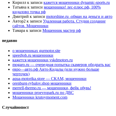
Кирилл
к записи
кажется мошенники dynamic-sports.ru
Татьяна
к записи
мошенники! лес-плюс.рф, 100%
кидалово точка рф
Дмитрий
к записи
motorshine.ru -обман на деньги и авто
Автор2
к записи
Удаленная работа. Студия создание
сайтов. Мошенники
Тамара
к записи
Мошенник мастер рф
недавно
о мошенниках gurmotor.site
speedjob.ru мошенники
кажется мошенники vskdmotors.ru
mogaro.ru — очередная попытка скамеров ободрать вас
евро—авто.рф Авто-Кидалы (или нужно больше
черточек)
aqua-motorika.store — СКАМ, мошенники
orenburg-rybalov.shop мошенники
merrell-thermo.ru — мошенники, фейк обувь!
мошенники proevropark.ru по ДВС
Мошенники krutoymoment.com
Случайнопост