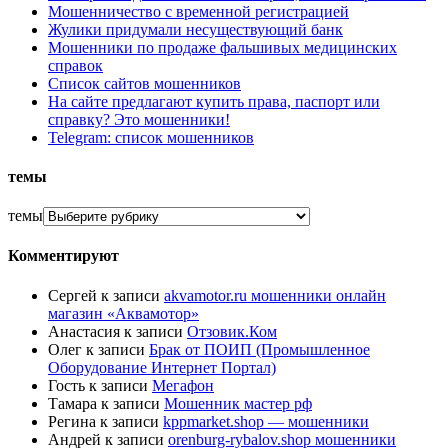
Мошенничество с временной регистрацией
Жулики придумали несуществующий банк
Мошенники по продаже фальшивых медицинских
справок
Список сайтов мошенников
На сайте предлагают купить права, паспорт или
справку? Это мошенники!
Telegram: список мошенников
темы
темы
Комментируют
Сергей
к записи
akvamotor.ru мошенники онлайн
магазин «Аквамотор»
Анастасия
к записи
Отзовик.Ком
Олег
к записи
Брак от ПОИП (Промышленное
Оборудование Интернет Портал)
Гость
к записи
Мегафон
Тамара
к записи
Мошенник мастер рф
Регина
к записи
kppmarket.shop — мошенники
Андрей
к записи
orenburg-rybalov.shop мошенники