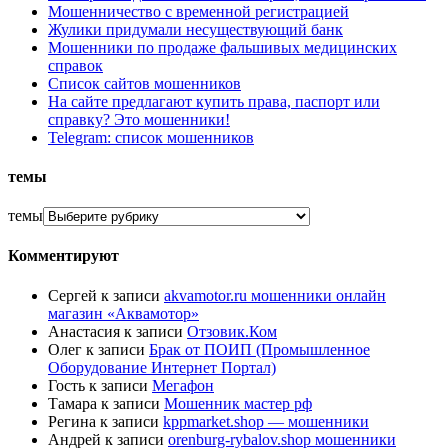
Мошенничество с временной регистрацией
Жулики придумали несуществующий банк
Мошенники по продаже фальшивых медицинских
справок
Список сайтов мошенников
На сайте предлагают купить права, паспорт или
справку? Это мошенники!
Telegram: список мошенников
темы
темы
Комментируют
Сергей
к записи
akvamotor.ru мошенники онлайн
магазин «Аквамотор»
Анастасия
к записи
Отзовик.Ком
Олег
к записи
Брак от ПОИП (Промышленное
Оборудование Интернет Портал)
Гость
к записи
Мегафон
Тамара
к записи
Мошенник мастер рф
Регина
к записи
kppmarket.shop — мошенники
Андрей
к записи
orenburg-rybalov.shop мошенники