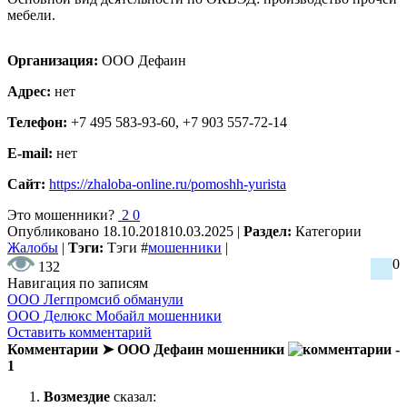
мебели.
Организация:
ООО Дефаин
Адрес:
нет
Телефон:
+7 495 583-93-60, +7 903 557-72-14
E-mail:
нет
Сайт:
https://zhaloba-online.ru/pomoshh-yurista
Это мошенники?
2
0
Опубликовано
18.10.2018
10.03.2025
|
Раздел:
Категории
Жалобы
|
Тэги:
Тэги
#
мошенники
|
0
132
Навигация по записям
ООО Легпромсиб обманули
ООО Делюкс Мобайл мошенники
Оставить комментарий
Комментарии ➤ ООО Дефаин мошенники
-
1
Возмездие
сказал: