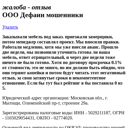
жалоба - отзыв
ООО Дефаин мошенники
Удалить
Заказывали мебель под заказ. приезжали замерщики,
потом менеджер составлял проект. Мы вносили правки.
Работали медленно, хотя мы уже внесли аванс. Прошло
две недели, мы позвонили уточнить готова ли наша
мебель, ответ отрицательный, и через две недели тоже
ничего не было готово. Хотя по договору просрочка 0.1%
от стоимости, это не много, но им должно быть обидно, что
они теряют копейки и потом будут читать этот негативный
отзыв, за свои затянутые сроки и некомпетентное
отношение. Если бы тут был рейтинг я бы поставила 0 из
5.
Юридический адрес организации: Московская обл., г.
Мытищи, Олимпийский пр-т, строение 29а.
Зарегистрированы налоговые коды: ИНН - 5029211187, ОГРН
- 1165029054431, ОКПО - 02774020.
Основной вид деятельности по ОКВЭД: производство прочей