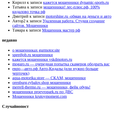
Кирилл
к записи
кажется мошенники dynamic-sports.ru
Татьяна
к записи
мошенники! лес-плюс.рф, 100%
кидалово точка рф
Дмитрий
к записи
motorshine.ru -обман на деньги и авто
Автор2
к записи
Удаленная работа. Студия создание
сайтов. Мошенники
Тамара
к записи
Мошенник мастер рф
недавно
о мошенниках gurmotor.site
speedjob.ru мошенники
кажется мошенники vskdmotors.ru
mogaro.ru — очередная попытка скамеров ободрать вас
евро—авто.рф Авто-Кидалы (или нужно больше
черточек)
aqua-motorika.store — СКАМ, мошенники
orenburg-rybalov.shop мошенники
merrell-thermo.ru — мошенники, фейк обувь!
мошенники proevropark.ru по ДВС
Мошенники krutoymoment.com
Случайнопост