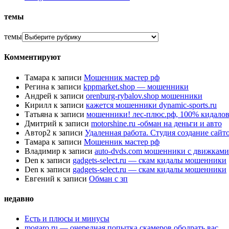
темы
темы
Комментируют
Тамара
к записи
Мошенник мастер рф
Регина
к записи
kppmarket.shop — мошенники
Андрей
к записи
orenburg-rybalov.shop мошенники
Кирилл
к записи
кажется мошенники dynamic-sports.ru
Татьяна
к записи
мошенники! лес-плюс.рф, 100% кидалов
Дмитрий
к записи
motorshine.ru -обман на деньги и авто
Автор2
к записи
Удаленная работа. Студия создание сай
Тамара
к записи
Мошенник мастер рф
Владимир
к записи
auto-dvds.com мошенники с движками
Den
к записи
gadgets-select.ru — скам кидалы мошенники
Den
к записи
gadgets-select.ru — скам кидалы мошенники
Евгений
к записи
Обман с зп
недавно
Есть и плюсы и минусы
mogaro.ru — очередная попытка скамеров ободрать вас