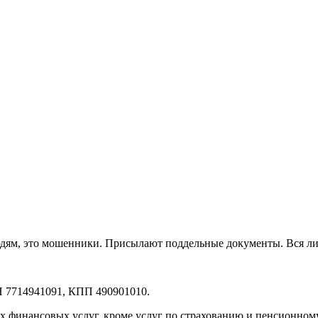
ям, это мошенники. Присылают поддельные документы. Вся лип
 7714941091, КПП 490901010.
 финансовых услуг, кроме услуг по страхованию и пенсионном