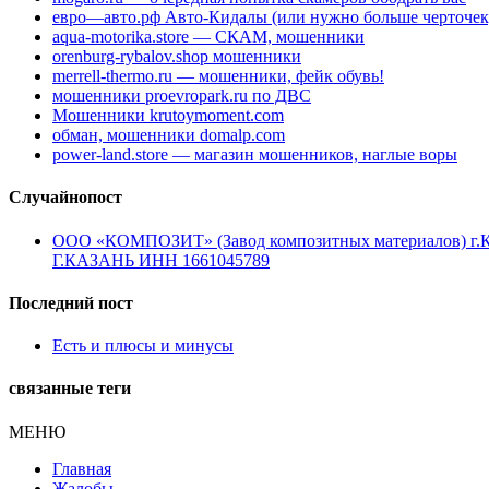
евро—авто.рф Авто-Кидалы (или нужно больше черточек
aqua-motorika.store — СКАМ, мошенники
orenburg-rybalov.shop мошенники
merrell-thermo.ru — мошенники, фейк обувь!
мошенники proevropark.ru по ДВС
Мошенники krutoymoment.com
обман, мошенники domalp.com
power-land.store — магазин мошенников, наглые воры
Случайнопост
ООО «КОМПОЗИТ» (Завод композитных материалов)
Г.КАЗАНЬ ИНН 1661045789
Последний пост
Есть и плюсы и минусы
связанные теги
МЕНЮ
Главная
Жалобы