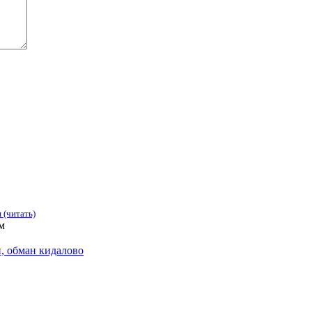
 (читать)
м
и, обман кидалово