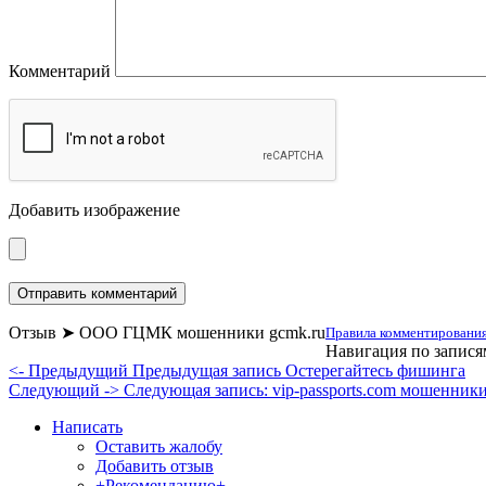
Комментарий
Добавить изображение
Отзыв ➤ ООО ГЦМК мошенники gcmk.ru
Правила комментирования
Навигация по запися
<- Предыдущий
Предыдущая запись
Остерегайтесь фишинга
Следующий ->
Следующая запись:
vip-passports.com мошенник
Написать
Оставить жалобу
Добавить отзыв
+Рекомендацию+