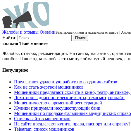
Ж
алобы и отзывы
О
нлайн
База мошенников и коллекция отзывов | Анони
Найти:
«важно
Твоё
мнение»
Жалобы, отзывы, рекомендации. На сайты, магазины, организа
ошибок. Плюс одна жалоба - это минус обманутый человек, а п
Популярное
Предлагают удаленную работу по созданию сайтов
Как не стать жертвой мошенников
Мошенники предлагают сходить в кино, театр, антикафе,
Лохотроны: диагностические карты, техосмотр онлайн
Мошенничество с временной регистрацией
Жулики придумали несуществующий банк
Мошенники по продаже фальшивых медицинских справо
Список сайтов мошенников
На сайте предлагают купить права, паспорт или справку
Telegram: список мошенников