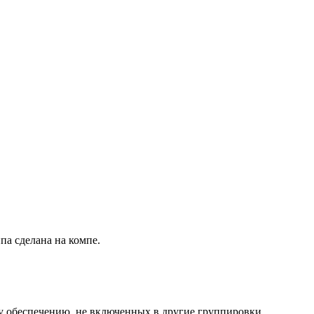
а сделана на компе.
у обеспечению, не включенных в другие группировки.