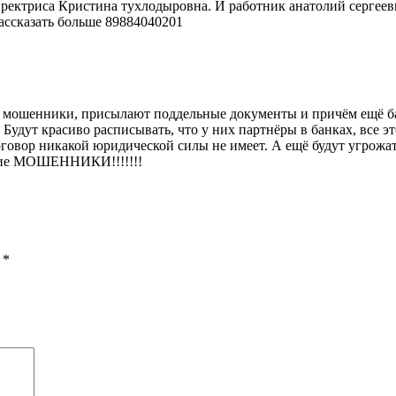
ктриса Кристина тухлодыровна. И работник анатолий сергеевич 
рассказать больше 89884040201
ция мошенники, присылают поддельные документы и причём ещё б
Будут красиво расписывать, что у них партнёры в банках, все эт
х договор никакой юридической силы не имеет. А ещё будут угрож
ящие МОШЕННИКИ!!!!!!!
ы
*