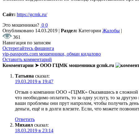
Сайт:
https://gcmk.ru/
Это мошенники?
0
0
Опубликовано
14.03.2019
|
Раздел:
Категории
Жалобы
|
361
Навигация по записям
Остерегайтесь фишинга
vip-passports.com мошенники, обман кидалово
Оставить комментарий
Комментарии ➤ ООО ГЦМК мошенники gcmk.ru
Татьяна
сказал:
19.03.2019 в 19:47
Отзыв о компании ООО «ГЦМК» Оказавшись в сложной фин
что необходимо оплатить, то за одну услугу, то за другу
ваши проблемы они прут напролом, чтобы получить деньг
деньги, ещё и в долги влезите. Если, что можете позвони
Ответить
Михаил
сказал:
18.03.2019 в 23:14