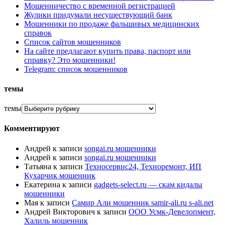
Мошенничество с временной регистрацией
Жулики придумали несуществующий банк
Мошенники по продаже фальшивых медицинских
справок
Список сайтов мошенников
На сайте предлагают купить права, паспорт или
справку? Это мошенники!
Telegram: список мошенников
темы
темы
Комментируют
Андрей
к записи
songai.ru мошенники
Андрей
к записи
songai.ru мошенники
Татьяна
к записи
Техносервис24, Техноремонт, ИП
Кухарчик мошенник
Екатерина
к записи
gadgets-select.ru — скам кидалы
мошенники
Мая
к записи
Самир Али мошенник samir-ali.ru s-ali.net
Андрей Викторович
к записи
ООО Усмк-Девелопмент,
Халиль мошенник