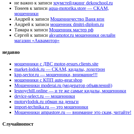
не важно
к записи
хоумстейджинг dekoschool.ru
Тонеев
к записи
aqua-motorika.store — СКАМ,
мошенники
Андрей
к записи
Мошенничество Ваня впн
Андрей
к записи
мошенник dmitri-diplom.ru
Тамара
к записи
Мошенник мастер рф
Сергей
к записи
akvamotor.ru мошенники онлайн
магазин «Аквамотор»
недавно
мошенники с ДВС motor-resurs.clients.site
market-lodok.ru — СКАМ, кидалы, лохотрон
kpp-sector.ru — мошенники, внимание!!!
мошенники с КПП auto-gear.shop
Мошенники moderai.ru (модератор объявлений)
lesnoychill.online — и те же самые кидалы, мошенники
device-select.ru — мошенники
motorylodok.ru обман на деньги
import-technika.ru — это мошенники
Мошенники ampastore.ru — внимание это скам, читайте!
Случайнопост