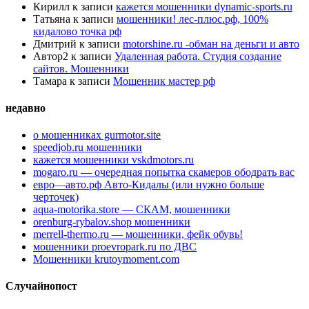
Кирилл
к записи
кажется мошенники dynamic-sports.ru
Татьяна
к записи
мошенники! лес-плюс.рф, 100%
кидалово точка рф
Дмитрий
к записи
motorshine.ru -обман на деньги и авто
Автор2
к записи
Удаленная работа. Студия создание
сайтов. Мошенники
Тамара
к записи
Мошенник мастер рф
недавно
о мошенниках gurmotor.site
speedjob.ru мошенники
кажется мошенники vskdmotors.ru
mogaro.ru — очередная попытка скамеров ободрать вас
евро—авто.рф Авто-Кидалы (или нужно больше
черточек)
aqua-motorika.store — СКАМ, мошенники
orenburg-rybalov.shop мошенники
merrell-thermo.ru — мошенники, фейк обувь!
мошенники proevropark.ru по ДВС
Мошенники krutoymoment.com
Случайнопост