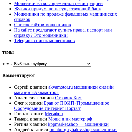
Мошенничество с временной регистрацией
Жулики придумали несуществующий банк
Мошенники по продаже фальшивых медицинских
справок
Список сайтов мошенников
На сайте предлагают купить права, паспорт или
справку? Это мошенники!
Telegram: список мошенников
темы
темы
Комментируют
Сергей
к записи
akvamotor.ru мошенники онлайн
магазин «Аквамотор»
Анастасия
к записи
Отзовик.Ком
Олег
к записи
Брак от ПОИП (Промышленное
Оборудование Интернет Портал)
Гость
к записи
Мегафон
Тамара
к записи
Мошенник мастер рф
Регина
к записи
kppmarket.shop — мошенники
Андрей
к записи
orenburg-rybalov.shop мошенники