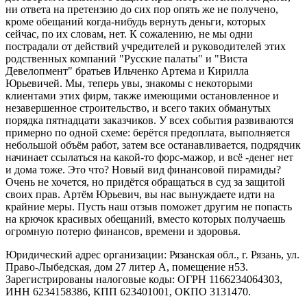
ни ответа на претензию до сих пор опять же не получено,
кроме обещаний когда-нибудь вернуть деньги, которых
сейчас, по их словам, нет. К сожалению, не мы одни
пострадали от действий учредителей и руководителей этих
родственных компаний "Русские палаты" и "Виста
Девелопмент" братьев Ильченко Артема и Кирилла
Юрьевичей. Мы, теперь увы, знакомы с некоторыми
клиентами этих фирм, также имеющими остановленное и
незавершенное строительство, и всего таких обманутых
порядка пятнадцати заказчиков. У всех события развиваются
примерно по одной схеме: берётся предоплата, выполняется
небольшой объём работ, затем все останавливается, подрядчик
начинает ссылаться на какой-то форс-мажор, и всё -денег нет
и дома тоже. Это что? Новый вид финансовой пирамиды?
Очень не хочется, но придётся обращаться в суд за защитой
своих прав. Артём Юрьевич, вы нас вынуждаете идти на
крайние меры. Пусть наш отзыв поможет другим не попасть
на крючок красивых обещаний, вместо которых получаешь
огромную потерю финансов, времени и здоровья.
Юридический адрес организации: Рязанская обл., г. Рязань, ул.
Право-Лыбедская, дом 27 литер А, помещение н53.
Зарегистрированы налоговые коды: ОГРН 1166234064303,
ИНН 6234158386, КПП 623401001, ОКПО 3131470.