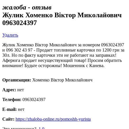
жалоба - отзыв
Жулик Хоменко Віктор Миколайович
0963024397
Удалить
Жулик Хоменко Віктор Миколайович за номером 0963024397
и 096 302 43 97 - Продает топливные карточки по 1200 грн за
30л. Но по факту карточки эти не работают на заправках!
Аферюга продает несуществующий товар! Просим обратить
внимание! Будьте осторожны! Мошенник с Канева.
Организация:
Хоменко Віктор Миколайович
Адрес:
нет
Телефон:
0963024397
E-mail:
нет
Сайт:
https://zhaloba-online.ru/pomoshh-yurista
Это мошенники?
1
0