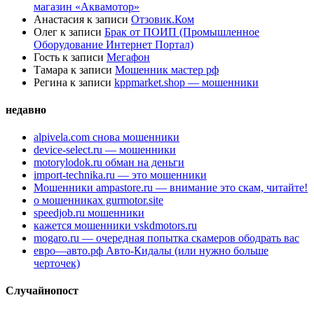
магазин «Аквамотор»
Анастасия
к записи
Отзовик.Ком
Олег
к записи
Брак от ПОИП (Промышленное
Оборудование Интернет Портал)
Гость
к записи
Мегафон
Тамара
к записи
Мошенник мастер рф
Регина
к записи
kppmarket.shop — мошенники
недавно
alpivela.com снова мошенники
device-select.ru — мошенники
motorylodok.ru обман на деньги
import-technika.ru — это мошенники
Мошенники ampastore.ru — внимание это скам, читайте!
о мошенниках gurmotor.site
speedjob.ru мошенники
кажется мошенники vskdmotors.ru
mogaro.ru — очередная попытка скамеров ободрать вас
евро—авто.рф Авто-Кидалы (или нужно больше
черточек)
Случайнопост