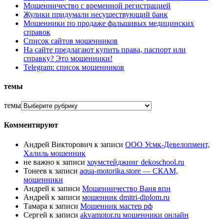
Мошенничество с временной регистрацией
Жулики придумали несуществующий банк
Мошенники по продаже фальшивых медицинских
справок
Список сайтов мошенников
На сайте предлагают купить права, паспорт или
справку? Это мошенники!
Telegram: список мошенников
темы
темы
Комментируют
Андрей Викторович
к записи
ООО Усмк-Девелопмент,
Халиль мошенник
не важно
к записи
хоумстейджинг dekoschool.ru
Тонеев
к записи
aqua-motorika.store — СКАМ,
мошенники
Андрей
к записи
Мошенничество Ваня впн
Андрей
к записи
мошенник dmitri-diplom.ru
Тамара
к записи
Мошенник мастер рф
Сергей
к записи
akvamotor.ru мошенники онлайн