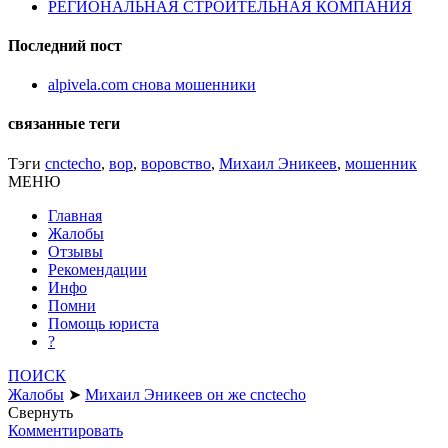
РЕГИОНАЛЬНАЯ СТРОИТЕЛЬНАЯ КОМПАНИЯ
Последний пост
alpivela.com снова мошенники
связанные теги
Тэги
cnctecho
,
вор
,
воровство
,
Михаил Эникеев
,
мошенник
МЕНЮ
Главная
Жалобы
Отзывы
Рекомендации
Инфо
Помни
Помощь юриста
?
ПОИСК
Жалобы
➤
Михаил Эникеев он же cnctecho
Свернуть
Комментировать