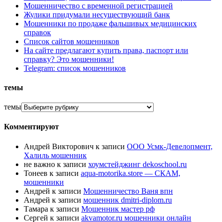
Мошенничество с временной регистрацией
Жулики придумали несуществующий банк
Мошенники по продаже фальшивых медицинских
справок
Список сайтов мошенников
На сайте предлагают купить права, паспорт или
справку? Это мошенники!
Telegram: список мошенников
темы
темы
Комментируют
Андрей Викторович
к записи
ООО Усмк-Девелопмент,
Халиль мошенник
не важно
к записи
хоумстейджинг dekoschool.ru
Тонеев
к записи
aqua-motorika.store — СКАМ,
мошенники
Андрей
к записи
Мошенничество Ваня впн
Андрей
к записи
мошенник dmitri-diplom.ru
Тамара
к записи
Мошенник мастер рф
Сергей
к записи
akvamotor.ru мошенники онлайн