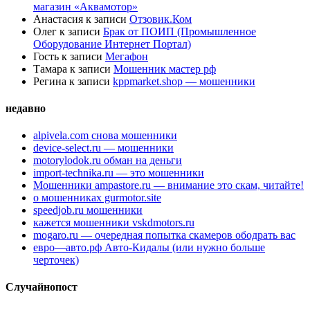
магазин «Аквамотор»
Анастасия
к записи
Отзовик.Ком
Олег
к записи
Брак от ПОИП (Промышленное
Оборудование Интернет Портал)
Гость
к записи
Мегафон
Тамара
к записи
Мошенник мастер рф
Регина
к записи
kppmarket.shop — мошенники
недавно
alpivela.com снова мошенники
device-select.ru — мошенники
motorylodok.ru обман на деньги
import-technika.ru — это мошенники
Мошенники ampastore.ru — внимание это скам, читайте!
о мошенниках gurmotor.site
speedjob.ru мошенники
кажется мошенники vskdmotors.ru
mogaro.ru — очередная попытка скамеров ободрать вас
евро—авто.рф Авто-Кидалы (или нужно больше
черточек)
Случайнопост