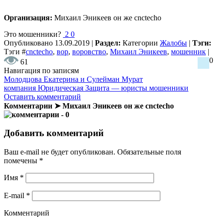
Организация:
Михаил Эникеев он же cnctecho
Это мошенники?
2
0
Опубликовано
13.09.2019
|
Раздел:
Категории
Жалобы
|
Тэги:
Тэги
#
cnctecho
,
вор
,
воровство
,
Михаил Эникеев
,
мошенник
|
0
61
Навигация по записям
Молодцова Екатерина и Сулейман Мурат
компания Юридическая Защита — юристы мошенники
Оставить комментарий
Комментарии ➤ Михаил Эникеев он же cnctecho
- 0
Добавить комментарий
Ваш e-mail не будет опубликован.
Обязательные поля
помечены
*
Имя
*
E-mail
*
Комментарий