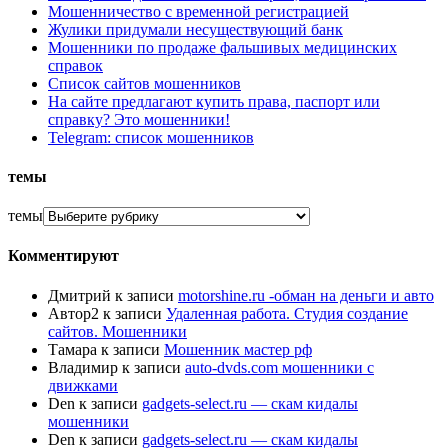
Мошенничество с временной регистрацией
Жулики придумали несуществующий банк
Мошенники по продаже фальшивых медицинских
справок
Список сайтов мошенников
На сайте предлагают купить права, паспорт или
справку? Это мошенники!
Telegram: список мошенников
темы
темы
Комментируют
Дмитрий
к записи
motorshine.ru -обман на деньги и авто
Автор2
к записи
Удаленная работа. Студия создание
сайтов. Мошенники
Тамара
к записи
Мошенник мастер рф
Владимир
к записи
auto-dvds.com мошенники с
движками
Den
к записи
gadgets-select.ru — скам кидалы
мошенники
Den
к записи
gadgets-select.ru — скам кидалы