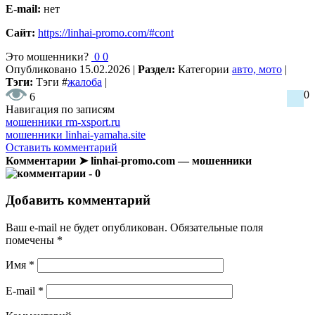
E-mail:
нет
Сайт:
https://linhai-promo.com/#cont
Это мошенники?
0
0
Опубликовано
15.02.2026
|
Раздел:
Категории
авто, мото
|
Тэги:
Тэги
#
жалоба
|
0
6
Навигация по записям
мошенники rm-xsport.ru
мошенники linhai-yamaha.site
Оставить комментарий
Комментарии ➤ linhai-promo.com — мошенники
- 0
Добавить комментарий
Ваш e-mail не будет опубликован.
Обязательные поля
помечены
*
Имя
*
E-mail
*