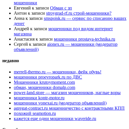
мошенники
Евгений
к записи
Обман с зп
Антон
к записи
stroygrad-rf.ru строй-мошенники?
Анна
к записи
smspoisk.ru — сервис по списанию ваших
денег
Андрей
к записи
мошенники под видом интернет
магазина
Анастасия
к записи
мошенники prostaya-technika.ru
Сергей
к записи
aionex.ru — мошенники (модератор
объявлений)
недавно
merrell-thermo.ru — мошенники, фейк обувь!
мошенники proevropark.ru по ДВС
Мошенники krutoymoment.com
обман, мошенники domalp.com
power-land.store — магазин мошенников, наглые воры
мошенники kontr-motor.ru
мошенники vonexai.ru (модератор объявлений)
agregat-contract.ru мошенничество с контрактными КПП
похожий seamotion.ru
кажется еще одни мошенники waveride.ru