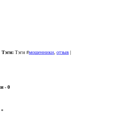
|
Тэги:
Тэги
#
мошенники
,
отзыв
|
- 0
ы
*