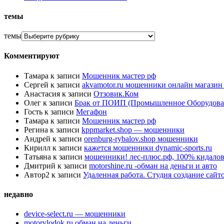
темы
темы
Комментируют
Тамара
к записи
Мошенник мастер рф
Сергей
к записи
akvamotor.ru мошенники онлайн магази
Анастасия
к записи
Отзовик.Ком
Олег
к записи
Брак от ПОИП (Промышленное Оборудова
Гость
к записи
Мегафон
Тамара
к записи
Мошенник мастер рф
Регина
к записи
kppmarket.shop — мошенники
Андрей
к записи
orenburg-rybalov.shop мошенники
Кирилл
к записи
кажется мошенники dynamic-sports.ru
Татьяна
к записи
мошенники! лес-плюс.рф, 100% кидалов
Дмитрий
к записи
motorshine.ru -обман на деньги и авто
Автор2
к записи
Удаленная работа. Студия создание сай
недавно
device-select.ru — мошенники
motorylodok.ru обман на деньги