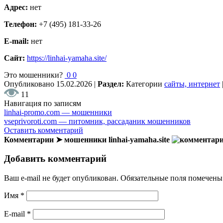
Адрес:
нет
Телефон:
+7 (495) 181-33-26
E-mail:
нет
Сайт:
https://linhai-yamaha.site/
Это мошенники?
0
0
Опубликовано
15.02.2026
|
Раздел:
Категории
сайты, интернет
11
Навигация по записям
linhai-promo.com — мошенники
vseprivoroti.com — питомник, рассаданик мошенников
Оставить комментарий
Комментарии ➤ мошенники linhai-yamaha.site
Добавить комментарий
Ваш e-mail не будет опубликован.
Обязательные поля помечен
Имя
*
E-mail
*