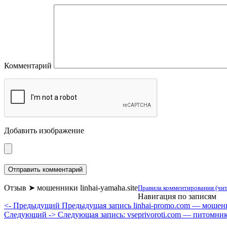
Комментарий
Добавить изображение
Отзыв ➤ мошенники linhai-yamaha.site
Правила комментирования (чит
Навигация по записям
<- Предыдущий
Предыдущая запись
linhai-promo.com — моше
Следующий ->
Следующая запись:
vseprivoroti.com — питомни