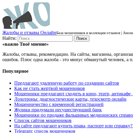
Ж
алобы и отзывы
О
нлайн
База мошенников и коллекция отзывов | Анони
Найти:
«важно
Твоё
мнение»
Жалобы, отзывы, рекомендации. На сайты, магазины, организа
ошибок. Плюс одна жалоба - это минус обманутый человек, а п
Популярное
Предлагают удаленную работу по созданию сайтов
Как не стать жертвой мошенников
Мошенники предлагают сходить в кино, театр, антикафе,
Лохотроны: диагностические карты, техосмотр онлайн
Мошенничество с временной регистрацией
Жулики придумали несуществующий банк
Мошенники по продаже фальшивых медицинских справо
Список сайтов мошенников
На сайте предлагают купить права, паспорт или справку
Telegram: список мошенников