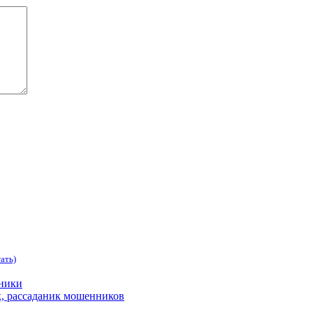
ать)
нники
к, рассаданик мошенников