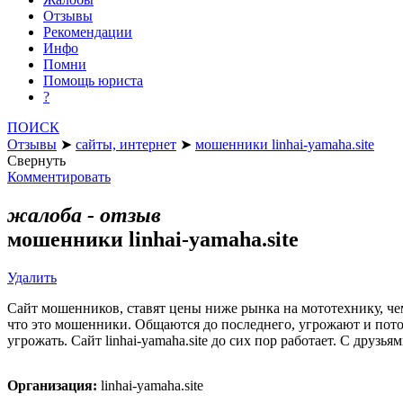
Отзывы
Рекомендации
Инфо
Помни
Помощь юриста
?
ПОИСК
Отзывы
➤
сайты, интернет
➤
мошенники linhai-yamaha.site
Свернуть
Комментировать
жалоба - отзыв
мошенники linhai-yamaha.site
Удалить
Сайт мошенников, ставят цены ниже рынка на мототехнику, чем
что это мошенники. Общаются до последнего, угрожают и пото
угрожать. Сайт linhai-yamaha.site до сих пор работает. С друзья
Организация:
linhai-yamaha.site