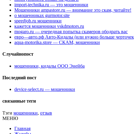
import-technika.ru — это мошенники
Мошенники ampastore.ru — внимание это скам, читайте!
о мошенниках gurmotor.site
speedjob.ru мошенники
кажется мошенники vskdmotors.ru
mogaro.ru — очередная попытка скамеров ободрать вас
евро—авто.рф Авто-Кидалы (или нужно больше черточек
aqua-motorika.store — СКАМ, мошенники
Случайнопост
мошенники, кидалы ООО Энейба
Последний пост
device-select.ru — мошенники
связанные теги
Тэги
мошенники
,
отзыв
МЕНЮ
Главная
Жалобы