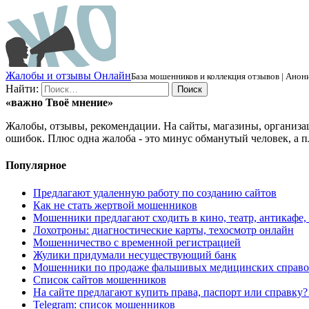
Ж
алобы и отзывы
О
нлайн
База мошенников и коллекция отзывов | Анони
Найти:
«важно
Твоё
мнение»
Жалобы, отзывы, рекомендации. На сайты, магазины, организа
ошибок. Плюс одна жалоба - это минус обманутый человек, а п
Популярное
Предлагают удаленную работу по созданию сайтов
Как не стать жертвой мошенников
Мошенники предлагают сходить в кино, театр, антикафе,
Лохотроны: диагностические карты, техосмотр онлайн
Мошенничество с временной регистрацией
Жулики придумали несуществующий банк
Мошенники по продаже фальшивых медицинских справо
Список сайтов мошенников
На сайте предлагают купить права, паспорт или справку
Telegram: список мошенников