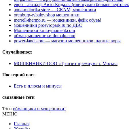
евро—авто.рф Авто-Кидалы (или нужно больше черточек
aqua-motorika.store — СКАМ, мошенники
orenburg-rybalov.shop мошенники
merrell-thermo.ru — мошенники, фейк обувь!
мошенники proevropark.ru по ДВС
Мошенники krutoymoment.com
обман, мошенники domalp.com
power-land.store — магазин мошенников, наглые воры
Случайнопост
МОШЕННИКИ ООО «Транзит премиум» г. Москва
Последний пост
Есть и плюсы и минусы
связанные теги
Тэги
обманщики и мощенники!
МЕНЮ
Главная
Жалобы