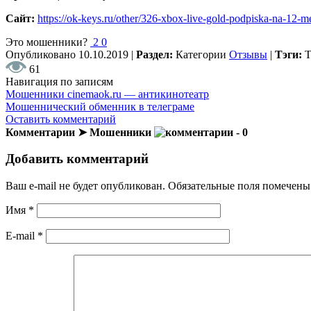
Сайт:
https://ok-keys.ru/other/326-xbox-live-gold-podpiska-na-12-m
Это мошенники?
2
0
Опубликовано
10.10.2019
|
Раздел:
Категории
Отзывы
|
Тэги:
61
Навигация по записям
Мошенники cinemaok.ru — антикинотеатр
Мошеннический обменник в телеграме
Оставить комментарий
Комментарии ➤ Мошенники
- 0
Добавить комментарий
Ваш e-mail не будет опубликован.
Обязательные поля помечен
Имя
*
E-mail
*