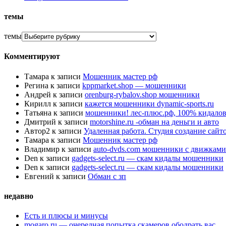
темы
темы
Комментируют
Тамара
к записи
Мошенник мастер рф
Регина
к записи
kppmarket.shop — мошенники
Андрей
к записи
orenburg-rybalov.shop мошенники
Кирилл
к записи
кажется мошенники dynamic-sports.ru
Татьяна
к записи
мошенники! лес-плюс.рф, 100% кидалов
Дмитрий
к записи
motorshine.ru -обман на деньги и авто
Автор2
к записи
Удаленная работа. Студия создание сай
Тамара
к записи
Мошенник мастер рф
Владимир
к записи
auto-dvds.com мошенники с движками
Den
к записи
gadgets-select.ru — скам кидалы мошенники
Den
к записи
gadgets-select.ru — скам кидалы мошенники
Евгений
к записи
Обман с зп
недавно
Есть и плюсы и минусы
mogaro.ru — очередная попытка скамеров ободрать вас