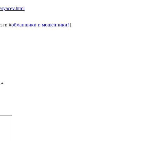
esyacev.html
Тэги
#
обманщики и мощенники!
|
ы
*