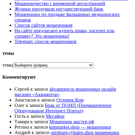
Мошенничество с временной регистрацией
Жулики придумали несуществующий банк
Мошенники по продаже фальшивых медицинских
справок
Список сайтов мошенников
На сайте предлагают купить права, паспорт или
справку? Это мошенники!
Telegram: список мошенников
темы
темы
Комментируют
Сергей
к записи
akvamotor.ru мошенники онлайн
магазин «Аквамотор»
Анастасия
к записи
Отзовик.Ком
Олег
к записи
Брак от ПОИП (Промышленное
Оборудование Интернет Портал)
Гость
к записи
Мегафон
Тамара
к записи
Мошенник мастер рф
Регина
к записи
kppmarket.shop — мошенники
Андрей
к записи
orenburg-rybalov.shop мошенники