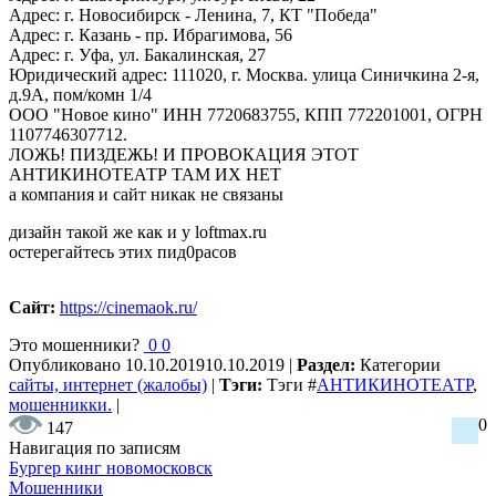
Адрес: г. Новосибирск - Ленина, 7, КТ "Победа"
Адрес: г. Казань - пр. Ибрагимова, 56
Адрес: г. Уфа, ул. Бакалинская, 27
Юридический адрес: 111020, г. Москва. улица Синичкина 2-я,
д.9А, пом/комн 1/4
ООО "Новое кино" ИНН 7720683755, КПП 772201001, ОГРН
1107746307712.
ЛОЖЬ! ПИЗДЕЖЬ! И ПРОВОКАЦИЯ ЭТОТ
АНТИКИНОТЕАТР ТАМ ИХ НЕТ
а компания и сайт никак не связаны
дизайн такой же как и у loftmax.ru
остерегайтесь этих пид0расов
Сайт:
https://cinemaok.ru/
Это мошенники?
0
0
Опубликовано
10.10.2019
10.10.2019
|
Раздел:
Категории
сайты, интернет (жалобы)
|
Тэги:
Тэги
#
АНТИКИНОТЕАТР
,
мошенникки.
|
0
147
Навигация по записям
Бургер кинг новомосковск
Мошенники