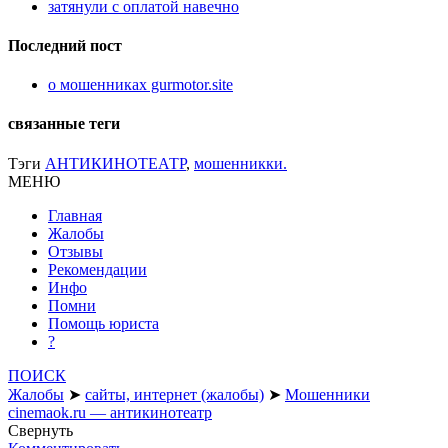
затянули с оплатой навечно
Последний пост
о мошенниках gurmotor.site
связанные теги
Тэги
АНТИКИНОТЕАТР
,
мошенникки.
МЕНЮ
Главная
Жалобы
Отзывы
Рекомендации
Инфо
Помни
Помощь юриста
?
ПОИСК
Жалобы
➤
сайты, интернет (жалобы)
➤
Мошенники
cinemaok.ru — антикинотеатр
Свернуть