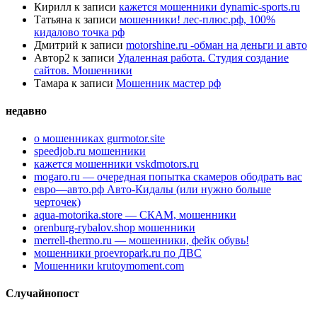
Кирилл
к записи
кажется мошенники dynamic-sports.ru
Татьяна
к записи
мошенники! лес-плюс.рф, 100%
кидалово точка рф
Дмитрий
к записи
motorshine.ru -обман на деньги и авто
Автор2
к записи
Удаленная работа. Студия создание
сайтов. Мошенники
Тамара
к записи
Мошенник мастер рф
недавно
о мошенниках gurmotor.site
speedjob.ru мошенники
кажется мошенники vskdmotors.ru
mogaro.ru — очередная попытка скамеров ободрать вас
евро—авто.рф Авто-Кидалы (или нужно больше
черточек)
aqua-motorika.store — СКАМ, мошенники
orenburg-rybalov.shop мошенники
merrell-thermo.ru — мошенники, фейк обувь!
мошенники proevropark.ru по ДВС
Мошенники krutoymoment.com
Случайнопост