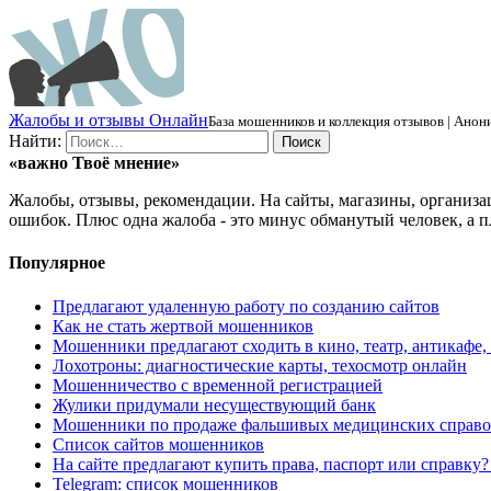
Ж
алобы и отзывы
О
нлайн
База мошенников и коллекция отзывов | Анони
Найти:
«важно
Твоё
мнение»
Жалобы, отзывы, рекомендации. На сайты, магазины, организа
ошибок. Плюс одна жалоба - это минус обманутый человек, а п
Популярное
Предлагают удаленную работу по созданию сайтов
Как не стать жертвой мошенников
Мошенники предлагают сходить в кино, театр, антикафе,
Лохотроны: диагностические карты, техосмотр онлайн
Мошенничество с временной регистрацией
Жулики придумали несуществующий банк
Мошенники по продаже фальшивых медицинских справо
Список сайтов мошенников
На сайте предлагают купить права, паспорт или справку
Telegram: список мошенников