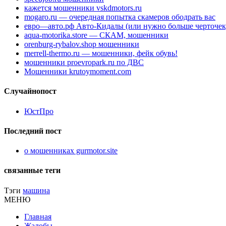
кажется мошенники vskdmotors.ru
mogaro.ru — очередная попытка скамеров ободрать вас
евро—авто.рф Авто-Кидалы (или нужно больше черточек
aqua-motorika.store — СКАМ, мошенники
orenburg-rybalov.shop мошенники
merrell-thermo.ru — мошенники, фейк обувь!
мошенники proevropark.ru по ДВС
Мошенники krutoymoment.com
Случайнопост
ЮстПро
Последний пост
о мошенниках gurmotor.site
связанные теги
Тэги
машина
МЕНЮ
Главная
Жалобы