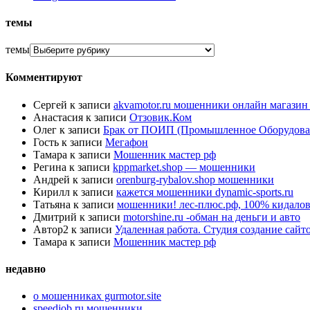
темы
темы
Комментируют
Сергей
к записи
akvamotor.ru мошенники онлайн магази
Анастасия
к записи
Отзовик.Ком
Олег
к записи
Брак от ПОИП (Промышленное Оборудова
Гость
к записи
Мегафон
Тамара
к записи
Мошенник мастер рф
Регина
к записи
kppmarket.shop — мошенники
Андрей
к записи
orenburg-rybalov.shop мошенники
Кирилл
к записи
кажется мошенники dynamic-sports.ru
Татьяна
к записи
мошенники! лес-плюс.рф, 100% кидалов
Дмитрий
к записи
motorshine.ru -обман на деньги и авто
Автор2
к записи
Удаленная работа. Студия создание сай
Тамара
к записи
Мошенник мастер рф
недавно
о мошенниках gurmotor.site
speedjob.ru мошенники