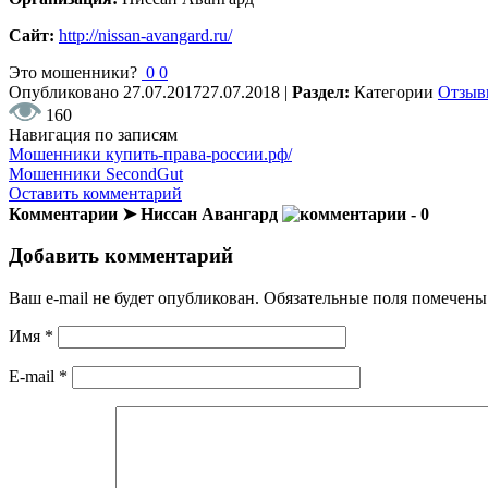
Сайт:
http://nissan-avangard.ru/
Это мошенники?
0
0
Опубликовано
27.07.2017
27.07.2018
|
Раздел:
Категории
Отзыв
160
Навигация по записям
Мошенники купить-права-россии.рф/
Мошенники SecondGut
Оставить комментарий
Комментарии ➤ Ниссан Авангард
- 0
Добавить комментарий
Ваш e-mail не будет опубликован.
Обязательные поля помечен
Имя
*
E-mail
*