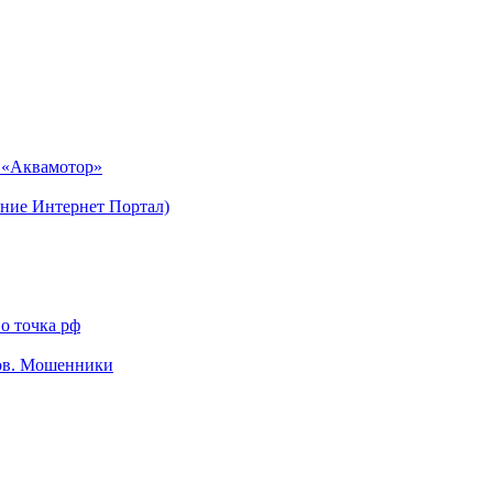
н «Аквамотор»
ние Интернет Портал)
о точка рф
тов. Мошенники