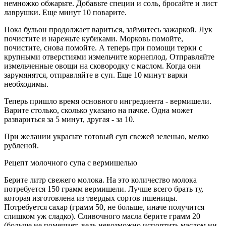
немножко обжарьте. Добавьте специи и соль, бросайте и лист
лаврушки. Еще минут 10 поварите.
Пока бульон продолжает вариться, займитесь зажаркой. Лук
почистите и нарежьте кубиками. Морковь помойте,
почистите, снова помойте. А теперь при помощи терки с
крупными отверстиями измельчите корнеплод. Отправляйте
измельченные овощи на сковородку с маслом. Когда они
зарумянятся, отправляйте в суп. Еще 10 минут варки
необходимы.
Теперь пришло время основного ингредиента - вермишели.
Варите столько, сколько указано на пачке. Одна может
развариться за 5 минут, другая - за 10.
При желании украсьте готовый суп свежей зеленью, мелко
рубленой.
Рецепт молочного супа с вермишелью
Берите литр свежего молока. На это количество молока
потребуется 150 грамм вермишели. Лучше всего брать ту,
которая изготовлена из твердых сортов пшеницы.
Потребуется сахар (грамм 50, не больше, иначе получится
слишком уж сладко). Сливочного масла берите грамм 20
(больше не помешает, ведь невозможно испортить маслом ни