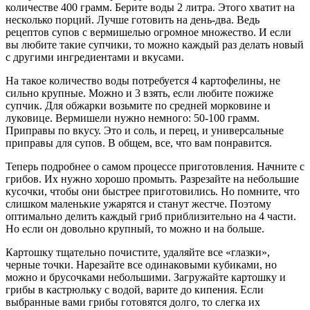
количестве 400 грамм. Берите воды 2 литра. Этого хватит на
несколько порций. Лучше готовить на день-два. Ведь
рецептов супов с вермишелью огромное множество. И если
вы любите такие супчики, то можно каждый раз делать новый
с другими ингредиентами и вкусами.
На такое количество воды потребуется 4 картофелины, не
сильно крупные. Можно и 3 взять, если любите пожиже
супчик. Для обжарки возьмите по средней морковине и
луковице. Вермишели нужно немного: 50-100 грамм.
Приправы по вкусу. Это и соль, и перец, и универсальные
приправы для супов. В общем, все, что вам понравится.
Теперь подробнее о самом процессе приготовления. Начните с
грибов. Их нужно хорошо промыть. Разрезайте на небольшие
кусочки, чтобы они быстрее приготовились. Но помните, что
слишком маленькие ужарятся и станут жестче. Поэтому
оптимально делить каждый гриб приблизительно на 4 части.
Но если он довольно крупный, то можно и на больше.
Картошку тщательно почистите, удаляйте все «глазки»,
черные точки. Нарезайте все одинаковыми кубиками, но
можно и брусочками небольшими. Загружайте картошку и
грибы в кастрюльку с водой, варите до кипения. Если
выбранные вами грибы готовятся долго, то слегка их