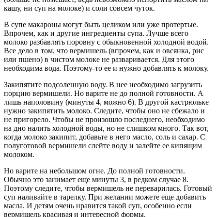
кашу, ни суп на молоке) и соли совсем чуток.
В супе макароны могут быть целиком или уже протертые.
Впрочем, как и другие ингредиенты супа. Лучше всего
молоко разбавлять поровну с обыкновенной холодной водой.
Все дело в том, что вермишель (впрочем, как и овсянка, рис
или пшено) в чистом молоке не разваривается. Для этого
необходима вода. Поэтому-то ее и нужно добавлять к молоку.
Закипятите подсоленную воду. В нее необходимо загрузить
порцию вермишели. Но варите не до полной готовности. А
лишь наполовину (минуты 4, можно 6). В другой кастрюльке
нужно закипятить молоко. Следите, чтобы оно не сбежало и
не пригорело. Чтобы не произошло последнего, необходимо
на дно налить холодной воды, но не слишком много. Так вот,
когда молоко закипит, добавьте в него масло, соль и сахар. С
полуготовой вермишели слейте воду и залейте ее кипящим
молоком.
Но варите на небольшом огне. До полной готовности.
Обычно это занимает еще минуты 3, в редком случае 8.
Поэтому следите, чтобы вермишель не переварилась. Готовый
суп наливайте в тарелку. При желании можете еще добавить
масла. И детям очень нравится такой суп, особенно если
вермишель красивая и интересной формы.