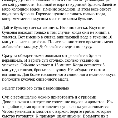
легкой румяности. Начинайте варить куриный бульон. Залейте
мясо холодной водой. Именно холодной. В этом весь секрет
вкусного бульона. Горячую нужно наливать только тогда,
когда мечтаете о вкусном мясе и никаком бульоне.
Дайте бульону слегка закипеть. Именно слегка. Вкусные
бульоны выходят только в том случае, когда они не кипят, а
томятся. Вот именно в слегка закипающей воде в течение 10
минут варите картофель. По истечению этого времени смело
добавляйте зажарку. Добавляйте специи по вкусу.
Сразу за обжаренными овощами отправляйте в бульон
вермишель. И варите суп столько, сколько указано на
упаковке. Обычно хватает и 15 минут. Когда останется 5
минут до снятия, бросьте лаврушку. Не забудьте ее потом
вытащить. Для более насыщенного сливочного нежного вкуса
положите кусочек сливочного масла.
Рецепт грибного супа с вермишелью
Суп с вермишелью можно приготовить и с грибами.
Довольно-таки интересное сочетание вкусов и ароматов. Из-
за грибов время приготовления супа слегка увеличивается.
Чтобы уменьшить хлопоты с варкой, берите грибы, которые
быстро готовятся. К примеру, шампиньоны. Возьмите их в