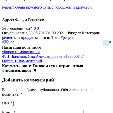
Рецепт очень вкусного супа с горошком и капустой
Адрес:
Форум Рецептов
Это мошенники?
0
0
Опубликовано
30.05.2018
01.09.2021
|
Раздел:
Категории
рецепты и продукты
|
Тэги:
Тэги
#
рецепт
|
0
92
Навигация по записям
vkupon.ru мошенники
ФЛП Баланюк Яна Александровна 3188500147
Оставить комментарий
Комментарии ➤ Готовим суп с вермишелью
- 0
Добавить комментарий
Ваш e-mail не будет опубликован.
Обязательные поля
помечены
*
Имя
*
E-mail
*