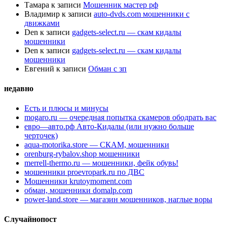
Тамара
к записи
Мошенник мастер рф
Владимир
к записи
auto-dvds.com мошенники с
движками
Den
к записи
gadgets-select.ru — скам кидалы
мошенники
Den
к записи
gadgets-select.ru — скам кидалы
мошенники
Евгений
к записи
Обман с зп
недавно
Есть и плюсы и минусы
mogaro.ru — очередная попытка скамеров ободрать вас
евро—авто.рф Авто-Кидалы (или нужно больше
черточек)
aqua-motorika.store — СКАМ, мошенники
orenburg-rybalov.shop мошенники
merrell-thermo.ru — мошенники, фейк обувь!
мошенники proevropark.ru по ДВС
Мошенники krutoymoment.com
обман, мошенники domalp.com
power-land.store — магазин мошенников, наглые воры
Случайнопост