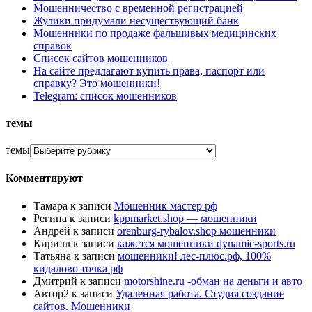
Мошенничество с временной регистрацией
Жулики придумали несуществующий банк
Мошенники по продаже фальшивых медицинских
справок
Список сайтов мошенников
На сайте предлагают купить права, паспорт или
справку? Это мошенники!
Telegram: список мошенников
темы
темы
Комментируют
Тамара
к записи
Мошенник мастер рф
Регина
к записи
kppmarket.shop — мошенники
Андрей
к записи
orenburg-rybalov.shop мошенники
Кирилл
к записи
кажется мошенники dynamic-sports.ru
Татьяна
к записи
мошенники! лес-плюс.рф, 100%
кидалово точка рф
Дмитрий
к записи
motorshine.ru -обман на деньги и авто
Автор2
к записи
Удаленная работа. Студия создание
сайтов. Мошенники