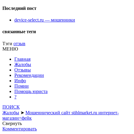
Последний пост
device-select.ru — мошенники
связанные теги
Тэги
отзыв
МЕНЮ
Главная
Жалобы
Отзывы
Рекомендации
Инфо
Помни
Помощь юриста
?
ПОИСК
Жалобы
➤
Мошеннический сайт stihlmarket.ru интернет-
магазин=фейк
Свернуть
Комментировать