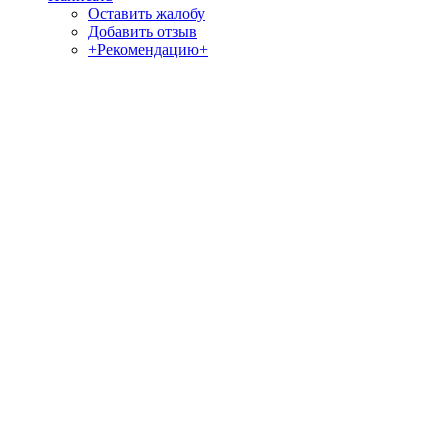
Оставить жалобу
Добавить отзыв
+Рекомендацию+
Отзывы и жалобы на сайты, магазины, организации,
учреждения, сервисы и различные структуры.
Комментируйте, помогите людям избежать Ваших ошибок.